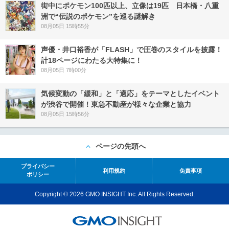
街中にポケモン100匹以上、立像は19匹 日本橋・八重
洲で“伝説のポケモン”を巡る謎解き
08月05日 15時55分
声優・井口裕香が「FLASH」で圧巻のスタイルを披露！
計18ページにわたる大特集に！
08月05日 7時00分
気候変動の「緩和」と「適応」をテーマとしたイベント
が渋谷で開催！東急不動産が様々な企業と協力
08月05日 15時56分
ページの先頭へ
プライバシー
利用規約
免責事項
ポリシー
Copyright © 2026 GMO INSIGHT Inc. All Rights Reserved.