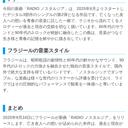
今回の新曲「RADIO ノスタルジア」は、2025年6月よりスタートし
たデジタル3部作のシングルの第2弾となる作品です。亡くなった友
人への想いを青春の音楽に託した一曲で、ラジオから流れてくるメ
ロディーが過去と現在の交錯を切なく描いています。80年代のサウ
ンドと90年代のJ-ロックが絶妙に融合したこの曲は、音楽がつなぐ
生き様と青春の記憶を鮮やかに描き出しています。
フラジールの音楽スタイル
フラジールは、昭和歌謡の叙情性と80年代の鮮やかなサウンド、90
年代のJ-ロックの力強さを融合させた独自の音楽スタイルで、国内
外で絶大な支持を得ているバンドです。「ノスタルジックでダンサ
ブル」な楽曲は様々な世代のリスナーから評価を受けており、ライ
ブではその圧倒的なパフォーマンスで観客を一体感へと導いていま
す。
まとめ
2025年9月24日にフラジールが新曲「RADIO ノスタルジア」をリリ
ースします。亡き友人への想いが込められた本作は、過去と現在が