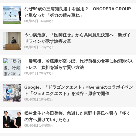
なぜ59歳の三浦知良選手を起用？ ONODERA GROUP
と重なった「努力の積み重ね」
08月05日 16時00分
うつ病治療、「医師任せ」から共同意思決定へ 新ガイ
ドラインが示す診療改革
08月03日 17時25分
「帰宅後、冷蔵庫が空っぽ」旅行前後の食事に約5割がス
トレス 負担を減らす賢い方法
08月01日 20時33分
Google、「ドラゴンクエスト」×Geminiのコラボイベン
ト「ジェミニクエスト」を渋谷・原宿で開催
08月03日 18時42分
松村北斗と今田美桜、急逝した東野圭吾氏へ誓う「多く
の方へ届けていけたら」
08月04日 14時00分