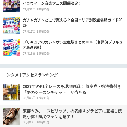
ハロウィーン音楽フェス開催決定！
07月31日 15時00分
ガチャガチャどこで買える？全国エリア別設置場所ガイド20
26
07月17日 13時00分
プリキュアのガシャポン全種類まとめ2026【名探偵プリキュ
ア最新9選】
07月16日 13時00分
エンタメ | アクセスランキング
2027年のF1全レースを現地観戦！ 航空券・宿泊費付き
「夢のシーズンチケット」が当たる
08月05日 17時48分
東雲うみ、「スピリッツ」の表紙＆グラビアに登場し妖
艶な雰囲気でファンを魅了！
08月03日 18時00分