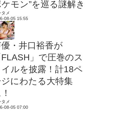
ポケモン”を巡る謎解き
ンタメ
6-08-05 15:55
声優・井口裕香が
「FLASH」で圧巻のス
タイルを披露！計18ペ
ージにわたる大特集
に！
ンタメ
6-08-05 07:00