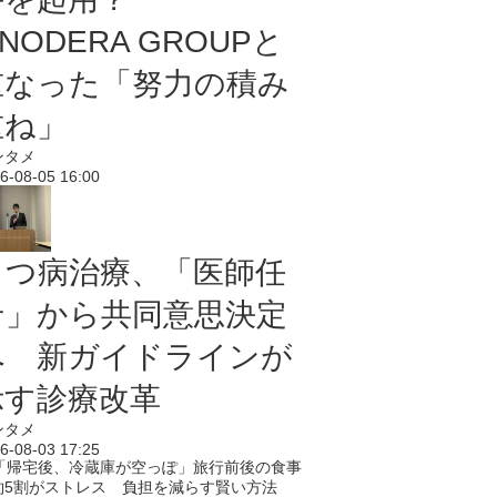
NODERA GROUPと
重なった「努力の積み
重ね」
ンタメ
6-08-05 16:00
うつ病治療、「医師任
せ」から共同意思決定
へ 新ガイドラインが
示す診療改革
ンタメ
6-08-03 17:25