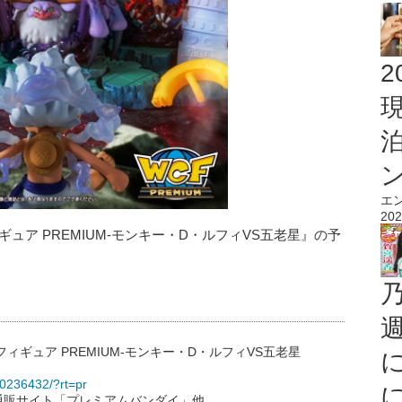
2
エ
202
ュア PREMIUM-モンキー・D・ルフィVS五老星』の予
ギュア PREMIUM-モンキー・D・ルフィVS五老星
000236432/?rt=pr
通販サイト「プレミアムバンダイ」他