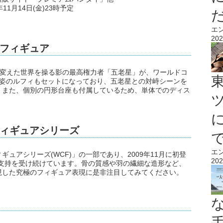
年11月14日(金)23時予定
エ
202
フィギュア
、姿を変えた世界を操る影の最高権力者「五老星」が、ワールドコ
の姿のルフィもセットになっており、五老星との対峙シーンを
。また、個別の円形台座も付属しているため、単体でのディス
ィギュアシリーズ
エ
ュアシリーズ(WCF)」の一部であり、2009年11月に初登
202
から支持を受け続けています。骨の質感や羽の繊細な造形など、
現した究極のフィギュア表現に是非注目してみてください。