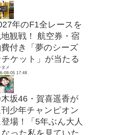
027年のF1全レースを
現地観戦！ 航空券・宿
泊費付き「夢のシーズ
ンチケット」が当たる
ンタメ
6-08-05 17:48
乃木坂46・賀喜遥香が
週刊少年チャンピオン
に登場！「5年ぶん大人
になった私を見ていた