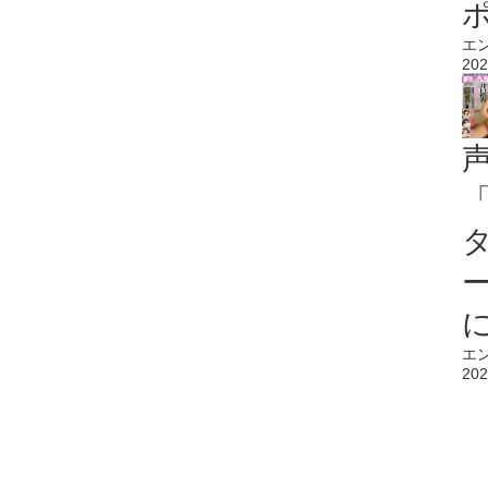
エ
202
エ
202