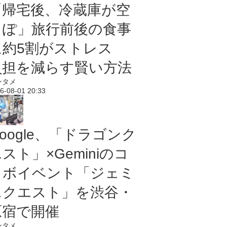
「帰宅後、冷蔵庫が空
っぽ」旅行前後の食事
に約5割がストレス
負担を減らす賢い方法
ンタメ
6-08-01 20:33
oogle、「ドラゴンク
スト」×Geminiのコ
ラボイベント「ジェミ
ニクエスト」を渋谷・
原宿で開催
ンタメ