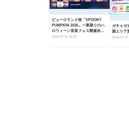
ピューロランド発「SPOOKY
PUMPKIN 2026」一夜限りのハ
ガチャガ
ロウィーン音楽フェス開催決
国エリア別
定！
2026-07-31 15:00
2026-07-17 