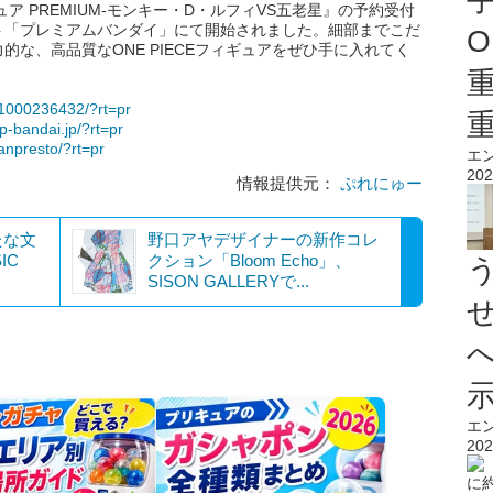
ア PREMIUM-モンキー・D・ルフィVS五老星』の予約受付
ト「プレミアムバンダイ」にて開始されました。細部までこだ
O
な、高品質なONE PIECEフィギュアをぜひ手に入れてく
m-1000236432/?rt=pr
/p-bandai.jp/?rt=pr
banpresto/?rt=pr
エ
202
情報提供元：
ぷれにゅー
たな文
野口アヤデザイナーの新作コレ
IC
クション「Bloom Echo」、
SISON GALLERYで...
エ
202