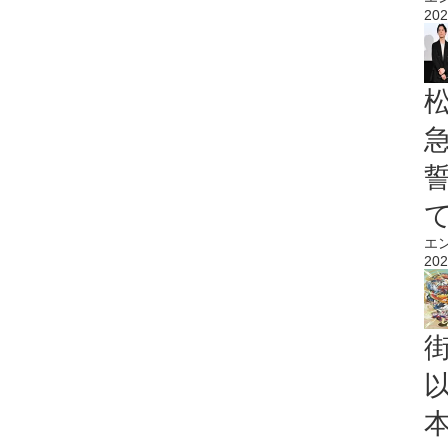
202
エ
202