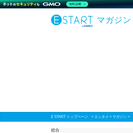
無料診断
マガジン
E START トップページ
>
エンタメ
>
マガジン
総合