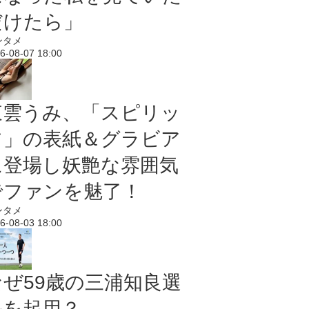
だけたら」
ンタメ
6-08-07 18:00
東雲うみ、「スピリッ
ツ」の表紙＆グラビア
に登場し妖艶な雰囲気
でファンを魅了！
ンタメ
6-08-03 18:00
なぜ59歳の三浦知良選
手を起用？