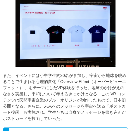
また、イベントには小中学生約20名が参加し、宇宙から地球を眺め
ることで生まれる心理的変化「Overview Effect（オーバービューエ
フェクト） 」をテーマにしたVR体験を行った。地球のかけがえの
なさを実感し、平和について考えるきっかけとなる、この VR コン
テンツは民間宇宙企業のブルーオリジンが制作したもので、日本初
公開となる。さらに、未来へのメッセージを宇宙へ送る「ポストカ
ード投函」も実施され、学生たちは自身でメッセージを書き込んだ
ポストカードを投函していった。