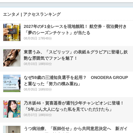
エンタメ | アクセスランキング
2027年のF1全レースを現地観戦！ 航空券・宿泊費付き
「夢のシーズンチケット」が当たる
08月05日 17時48分
東雲うみ、「スピリッツ」の表紙＆グラビアに登場し妖
艶な雰囲気でファンを魅了！
08月03日 18時00分
なぜ59歳の三浦知良選手を起用？ ONODERA GROUP
と重なった「努力の積み重ね」
08月05日 16時00分
乃木坂46・賀喜遥香が週刊少年チャンピオンに登場！
「5年ぶん大人になった私を見ていただけたら」
08月07日 18時00分
うつ病治療、「医師任せ」から共同意思決定へ 新ガイ