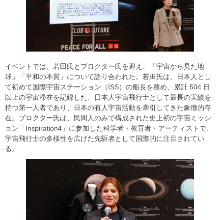
イベントでは、若田氏とプロクター氏を迎え、「宇宙から見た地
球」「平和の本質」について語り合われた。若田氏は、日本人とし
て初めて国際宇宙ステーション（ISS）の船長を務め、累計 504 日
以上の宇宙滞在を記録した、日本人宇宙飛行士として最長の実績を
持つ第一人者であり、日本の有人宇宙活動を牽引してきた象徴的存
在。プロクター氏は、民間人のみで構成された史上初の宇宙ミッシ
ョン「Inspiration4」に参加した科学者・教育者・アーティストで、
宇宙飛行士の多様性を広げた先駆者として国際的に注目されてい
る。