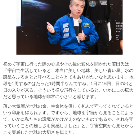
初めて宇宙に行った際の心境やその後の変化を聞かれた若田氏は
「宇宙で生活していると、本当に美しい地球、美しい青い星、水の
惑星をふるさとと呼べることをとてもありがたいなと思います。地
球を1周するのはたった1時間半なんですね。1日に16回、日の出と
日の入りが来る。そういう様な飛行をしていると、いかにこの広大
だと思っている地球が非常に小さいと感じます。
薄い大気層が地球の命、生命体を優しく包んで守ってくれていると
いう印象を得られます。ですから、地球を宇宙から見ることによっ
て、いかに私たちの環境がかけがえのないものであるか、それを守
っていくことの難しさを実感しました」と、宇宙空間から見たから
こそ実感した地球の大切さを伝えた。