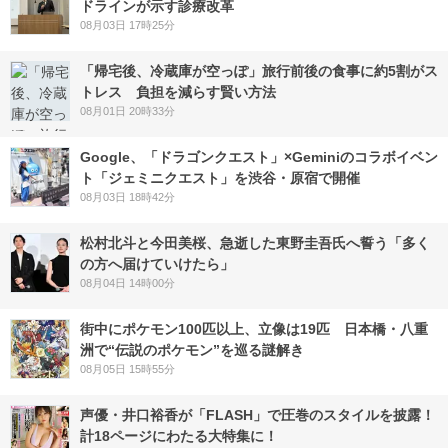
ドラインが示す診療改革
08月03日 17時25分
「帰宅後、冷蔵庫が空っぽ」旅行前後の食事に約5割がス
トレス 負担を減らす賢い方法
08月01日 20時33分
Google、「ドラゴンクエスト」×Geminiのコラボイベン
ト「ジェミニクエスト」を渋谷・原宿で開催
08月03日 18時42分
松村北斗と今田美桜、急逝した東野圭吾氏へ誓う「多く
の方へ届けていけたら」
08月04日 14時00分
街中にポケモン100匹以上、立像は19匹 日本橋・八重
洲で“伝説のポケモン”を巡る謎解き
08月05日 15時55分
声優・井口裕香が「FLASH」で圧巻のスタイルを披露！
計18ページにわたる大特集に！