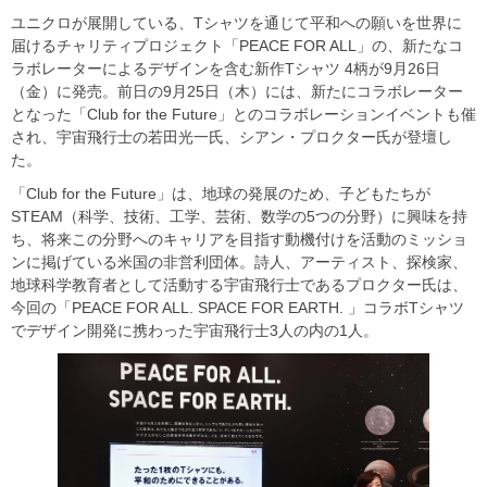
ユニクロが展開している、Tシャツを通じて平和への願いを世界に
届けるチャリティプロジェクト「PEACE FOR ALL」の、新たなコ
ラボレーターによるデザインを含む新作Tシャツ 4柄が9月26日
（金）に発売。前日の9月25日（木）には、新たにコラボレーター
となった「Club for the Future」とのコラボレーションイベントも催
され、宇宙飛行士の若田光一氏、シアン・プロクター氏が登壇し
た。
「Club for the Future」は、地球の発展のため、子どもたちが
STEAM（科学、技術、工学、芸術、数学の5つの分野）に興味を持
ち、将来この分野へのキャリアを目指す動機付けを活動のミッショ
ンに掲げている米国の非営利団体。詩人、アーティスト、探検家、
地球科学教育者として活動する宇宙飛行士であるプロクター氏は、
今回の「PEACE FOR ALL. SPACE FOR EARTH. 」コラボTシャツ
でデザイン開発に携わった宇宙飛行士3人の内の1人。