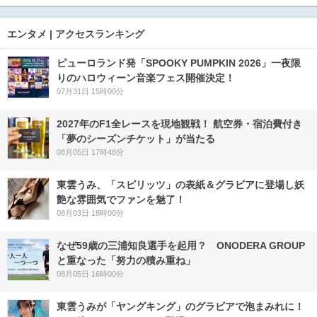
エンタメ | アクセスランキング
ピューロランド発「SPOOKY PUMPKIN 2026」一夜限
りのハロウィーン音楽フェス開催決定！
07月31日 15時00分
2027年のF1全レースを現地観戦！ 航空券・宿泊費付き
「夢のシーズンチケット」が当たる
08月05日 17時48分
東雲うみ、「スピリッツ」の表紙＆グラビアに登場し妖
艶な雰囲気でファンを魅了！
08月03日 18時00分
なぜ59歳の三浦知良選手を起用？ ONODERA GROUP
と重なった「努力の積み重ね」
08月05日 16時00分
東雲うみが「ヤングキング」のグラビアで泡まみれに！