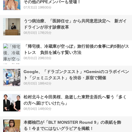
その他のPPEメンバーも登場！
07月31日 19時00分
うつ病治療、「医師任せ」から共同意思決定へ 新ガイ
ドラインが示す診療改革
08月03日 17時25分
「帰宅後、冷蔵庫が空っぽ」旅行前後の食事に約5割がス
トレス 負担を減らす賢い方法
08月01日 20時33分
Google、「ドラゴンクエスト」×Geminiのコラボイベン
ト「ジェミニクエスト」を渋谷・原宿で開催
08月03日 18時42分
松村北斗と今田美桜、急逝した東野圭吾氏へ誓う「多く
の方へ届けていけたら」
08月04日 14時00分
本郷柚巴が「BLT MONSTER Round 9」の表紙を飾
る！今までにはないグラビアを掲載！