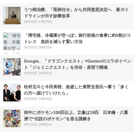
うつ病治療、「医師任せ」から共同意思決定へ 新ガイ
ドラインが示す診療改革
08月03日 17時25分
「帰宅後、冷蔵庫が空っぽ」旅行前後の食事に約5割がス
トレス 負担を減らす賢い方法
08月01日 20時33分
Google、「ドラゴンクエスト」×Geminiのコラボイベン
ト「ジェミニクエスト」を渋谷・原宿で開催
08月03日 18時42分
松村北斗と今田美桜、急逝した東野圭吾氏へ誓う「多く
の方へ届けていけたら」
08月04日 14時00分
街中にポケモン100匹以上、立像は19匹 日本橋・八重
洲で“伝説のポケモン”を巡る謎解き
08月05日 15時55分