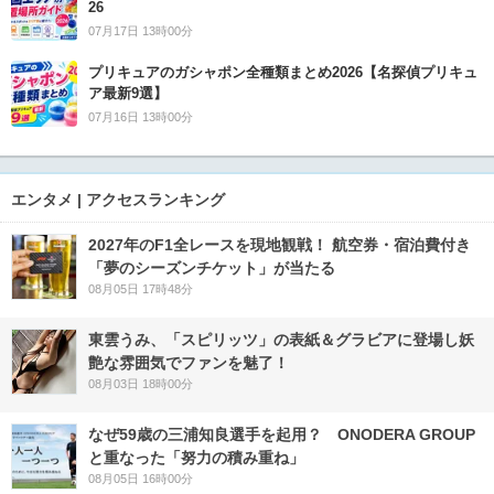
26
07月17日 13時00分
プリキュアのガシャポン全種類まとめ2026【名探偵プリキュ
ア最新9選】
07月16日 13時00分
エンタメ | アクセスランキング
2027年のF1全レースを現地観戦！ 航空券・宿泊費付き
「夢のシーズンチケット」が当たる
08月05日 17時48分
東雲うみ、「スピリッツ」の表紙＆グラビアに登場し妖
艶な雰囲気でファンを魅了！
08月03日 18時00分
なぜ59歳の三浦知良選手を起用？ ONODERA GROUP
と重なった「努力の積み重ね」
08月05日 16時00分