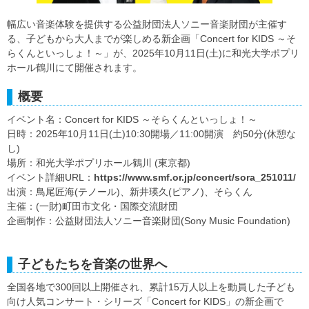
幅広い音楽体験を提供する公益財団法人ソニー音楽財団が主催す
る、子どもから大人までが楽しめる新企画「Concert for KIDS ～そ
らくんといっしょ！～」が、2025年10月11日(土)に和光大学ポプリ
ホール鶴川にて開催されます。
概要
イベント名：Concert for KIDS ～そらくんといっしょ！～
日時：2025年10月11日(土)10:30開場／11:00開演 約50分(休憩な
し)
場所：和光大学ポプリホール鶴川 (東京都)
イベント詳細URL：
https://www.smf.or.jp/concert/sora_251011/
出演：鳥尾匠海(テノール)、新井瑛久(ピアノ)、そらくん
主催：(一財)町田市文化・国際交流財団
企画制作：公益財団法人ソニー音楽財団(Sony Music Foundation)
子どもたちを音楽の世界へ
全国各地で300回以上開催され、累計15万人以上を動員した子ども
向け人気コンサート・シリーズ「Concert for KIDS」の新企画で