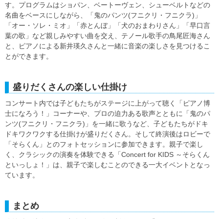
す。プログラムはショパン、ベートーヴェン、シューベルトなどの
名曲をベースにしながら、「鬼のパンツ(フニクリ・フニクラ)」
「オー・ソレ・ミオ」「赤とんぼ」「犬のおまわりさん」「早口言
葉の歌」など親しみやすい曲を交え、テノール歌手の鳥尾匠海さん
と、ピアノによる新井瑛久さんと一緒に音楽の楽しさを見つけるこ
とができます。
盛りだくさんの楽しい仕掛け
コンサート内では子どもたちがステージに上がって聴く「ピアノ博
士になろう！」コーナーや、プロの迫力ある歌声とともに「鬼のパ
ンツ(フニクリ・フニクラ)」を一緒に歌うなど、子どもたちがドキ
ドキワクワクする仕掛けが盛りだくさん。そして終演後はロビーで
「そらくん」とのフォトセッションに参加できます。親子で楽し
く、クラシックの演奏を体験できる「Concert for KIDS ～そらくん
といっしょ！」は、親子で楽しむことのできる一大イベントとなっ
ています。
まとめ