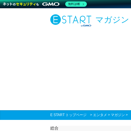
無料診断
マガジン
E START トップページ
>
エンタメ
>
マガジン
総合