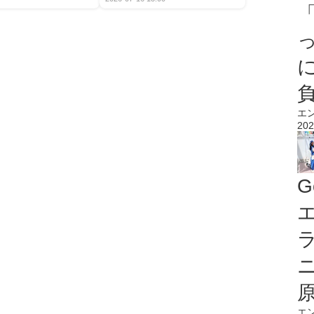
エ
202
G
エ
エ