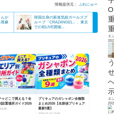
情報提供元：
ぷれにゅー
O
さんが
韓国出身の新進気鋭ガールズグ
性蕁麻
ループ「CRAZANGEL」、東京
での初LIVE開催...
エ
202
エ
チャどこで買える？全
プリキュアのガシャポン全種類
202
設置場所ガイド2026
まとめ2026【名探偵プリキュア
最新9選】
13:00
2026-07-16 13:00