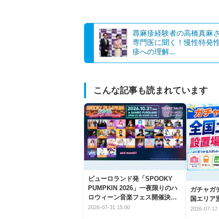
蕁麻疹経験者の高橋真麻
専門医に聞く！慢性特発
疹への理解...
こんな記事も読まれています
ピューロランド発「SPOOKY
PUMPKIN 2026」一夜限りのハ
ガチャガ
ロウィーン音楽フェス開催決
国エリア別
定！
2026-07-31 15:00
2026-07-17 