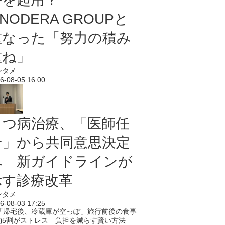
NODERA GROUPと
重なった「努力の積み
重ね」
ンタメ
6-08-05 16:00
うつ病治療、「医師任
せ」から共同意思決定
へ 新ガイドラインが
示す診療改革
ンタメ
6-08-03 17:25