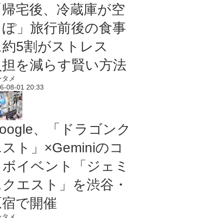
「帰宅後、冷蔵庫が空
っぽ」旅行前後の食事
に約5割がストレス
負担を減らす賢い方法
ンタメ
6-08-01 20:33
oogle、「ドラゴンク
スト」×Geminiのコ
ラボイベント「ジェミ
ニクエスト」を渋谷・
原宿で開催
ンタメ