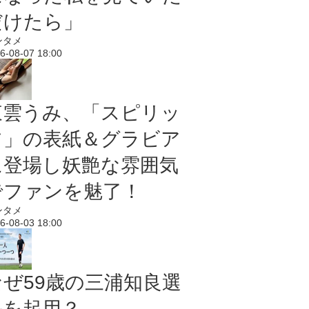
だけたら」
ンタメ
6-08-07 18:00
東雲うみ、「スピリッ
ツ」の表紙＆グラビア
に登場し妖艶な雰囲気
でファンを魅了！
ンタメ
6-08-03 18:00
なぜ59歳の三浦知良選
手を起用？