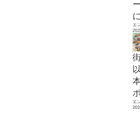
エ
202
エ
202