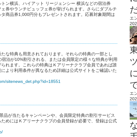
トン横浜、ハイアット リージェンシー 横浜などの宿泊券
フェ券やランチビュッフェ券が挙げられます。さらにダブルチ
タ商品券1,000円分もプレゼントされます。応募対象期間は
エ
。
202
新たな特典も用意されております。それらの特典の一部とし
での宿泊が10%割引される、または会員限定の様々な特典が利用
げられます。これらの特典はＫアリーナクラブ会員であれば誰
設により利用条件が異なるため詳細は公式サイトをご確認いた
com/sitenews_det.php?id=18551
エ
202
華景品が当たるキャンペーンや、会員限定特典の割引サービス
るためにはＫアリーナクラブの会員登録が必要で、登録は公式
b/