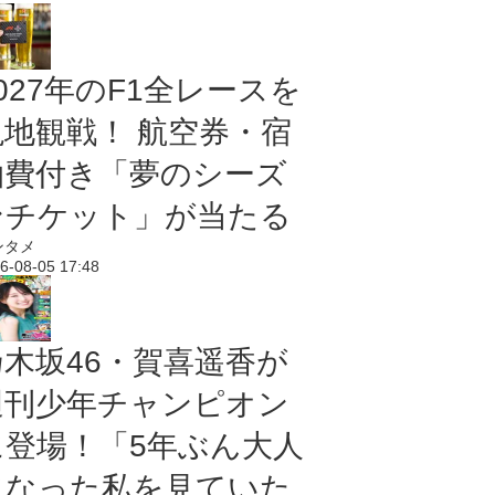
027年のF1全レースを
現地観戦！ 航空券・宿
泊費付き「夢のシーズ
ンチケット」が当たる
ンタメ
6-08-05 17:48
乃木坂46・賀喜遥香が
週刊少年チャンピオン
に登場！「5年ぶん大人
になった私を見ていた