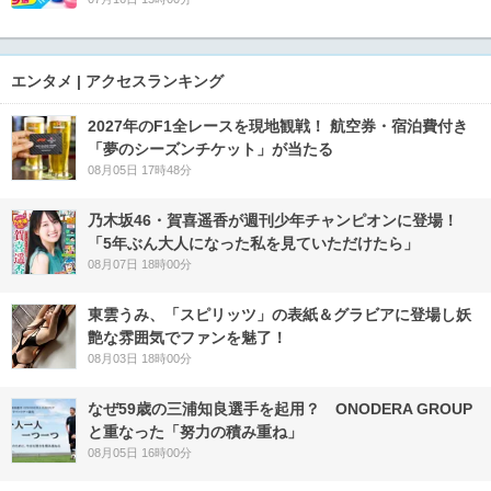
エンタメ | アクセスランキング
2027年のF1全レースを現地観戦！ 航空券・宿泊費付き
「夢のシーズンチケット」が当たる
08月05日 17時48分
乃木坂46・賀喜遥香が週刊少年チャンピオンに登場！
「5年ぶん大人になった私を見ていただけたら」
08月07日 18時00分
東雲うみ、「スピリッツ」の表紙＆グラビアに登場し妖
艶な雰囲気でファンを魅了！
08月03日 18時00分
なぜ59歳の三浦知良選手を起用？ ONODERA GROUP
と重なった「努力の積み重ね」
08月05日 16時00分