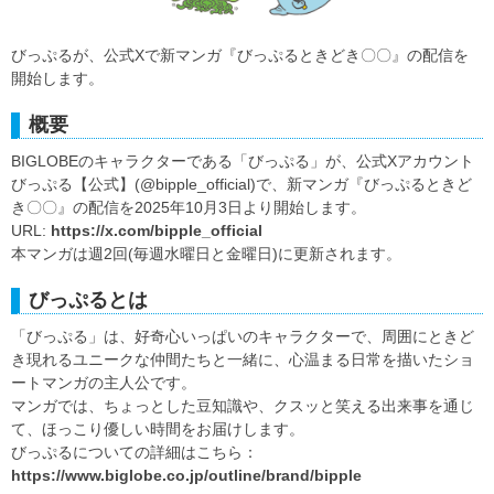
びっぷるが、公式Xで新マンガ『びっぷるときどき〇〇』の配信を
開始します。
概要
BIGLOBEのキャラクターである「びっぷる」が、公式Xアカウント
びっぷる【公式】(@bipple_official)で、新マンガ『びっぷるときど
き〇〇』の配信を2025年10月3日より開始します。
URL:
https://x.com/bipple_official
本マンガは週2回(毎週水曜日と金曜日)に更新されます。
びっぷるとは
「びっぷる」は、好奇心いっぱいのキャラクターで、周囲にときど
き現れるユニークな仲間たちと一緒に、心温まる日常を描いたショ
ートマンガの主人公です。
マンガでは、ちょっとした豆知識や、クスッと笑える出来事を通じ
て、ほっこり優しい時間をお届けします。
びっぷるについての詳細はこちら：
https://www.biglobe.co.jp/outline/brand/bipple