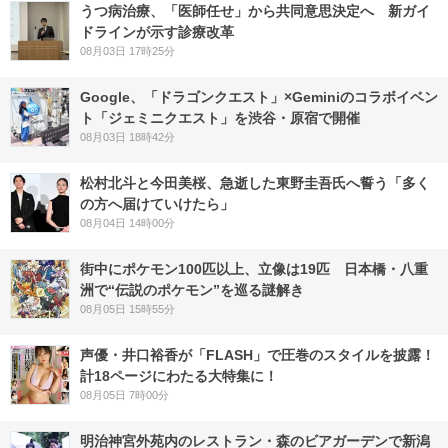
うつ病治療、「医師任せ」から共同意思決定へ 新ガイ
ドラインが示す診療改革
08月03日 17時25分
Google、「ドラゴンクエスト」×Geminiのコラボイベン
ト「ジェミニクエスト」を渋谷・原宿で開催
08月03日 18時42分
松村北斗と今田美桜、急逝した東野圭吾氏へ誓う「多く
の方へ届けていけたら」
08月04日 14時00分
街中にポケモン100匹以上、立像は19匹 日本橋・八重
洲で“伝説のポケモン”を巡る謎解き
08月05日 15時55分
声優・井口裕香が「FLASH」で圧巻のスタイルを披露！
計18ページにわたる大特集に！
08月05日 7時00分
明治神宮外苑内のレストラン・森のビアガーデンで新潟