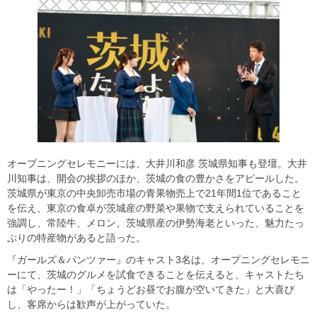
オープニングセレモニーには、大井川和彦 茨城県知事も登壇。大井
川知事は、開会の挨拶のほか、茨城の食の豊かさをアピールした。
茨城県が東京の中央卸売市場の青果物売上で21年間1位であること
を伝え、東京の食卓が茨城産の野菜や果物で支えられていることを
強調し、常陸牛、メロン、茨城県産の伊勢海老といった、魅力たっ
ぷりの特産物があると語った。
『ガールズ＆パンツァー』のキャスト3名は、オープニングセレモニ
ーにて、茨城のグルメを試食できることを伝えると、キャストたち
は「やったー！」「ちょうどお昼でお腹が空いてきた」と大喜び
し、客席からは歓声が上がっていた。