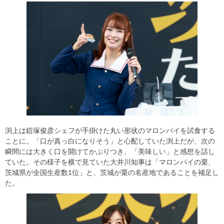
渕上は鎧塚俊彦シェフが手掛けた丸い形状のマロンパイを試食する
ことに。「口が真っ白になりそう」と心配していた渕上だが、次の
瞬間には大きく口を開けてかぶりつき、「美味しい」と感想を話し
ていた。その様子を横で見ていた大井川知事は「マロンパイの栗、
茨城県が全国生産数1位」と、茨城が栗の名産地であることを補足し
た。