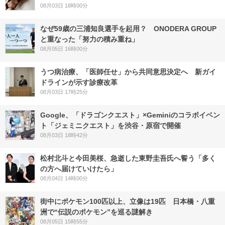
08月03日 18時00分
なぜ59歳の三浦知良選手を起用？ ONODERA GROUP
と重なった「努力の積み重ね」
08月05日 16時00分
うつ病治療、「医師任せ」から共同意思決定へ 新ガイ
ドラインが示す診療改革
08月03日 17時25分
Google、「ドラゴンクエスト」×Geminiのコラボイベン
ト「ジェミニクエスト」を渋谷・原宿で開催
08月03日 18時42分
松村北斗と今田美桜、急逝した東野圭吾氏へ誓う「多く
の方へ届けていけたら」
08月04日 14時00分
街中にポケモン100匹以上、立像は19匹 日本橋・八重
洲で“伝説のポケモン”を巡る謎解き
08月05日 15時55分