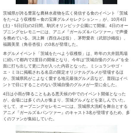
茨城県が誇る豊富な農林水産物を広く発信する食のイベント「茨城
をたべよう収穫祭～食の宝庫グルメセレクション～」が、10月4日
(土)・5日(日)の2日間、駒沢オリンピック公園にて開催。4日のオー
プニングセレモニーには、アニメ『ガールズ＆パンツァー』で声優
を務めている、渕上舞（西住みほ役）、茅野愛衣（武部沙織役）、
福圓美里（角谷杏役）の3名が登壇した。
本グルメイベント「茨城をたべよう収穫祭」は、昨年の大井競馬場
に続いて都内で2度目の開催となり、今年は“茨城自慢のグルメ”を全
面に打ち出して更に力が入った内容となった。ミシュランやゴ・
エ・ミヨに掲載される名店の限定オリジナルグルメが登場するほ
か、茨城県民がこよなく愛する地元最強グルメ店など、普段はイベ
ントで目にすることのない茨城自慢のグルメが一堂に会した。
4日は小雨が降ることもある悪天候の中でのイベント開催となった
が、会場には多くの人が集まり、茨城グルメなどを楽しんでいた。
そして、オープニングセレモニーには、茨城県大洗町を舞台とする
アニメ『ガールズ＆パンツァー』のキャスト3名が登壇するため、多
くのファンが集結していた。