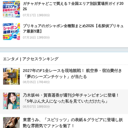
ガチャガチャどこで買える？全国エリア別設置場所ガイド20
26
07月17日 13時00分
プリキュアのガシャポン全種類まとめ2026【名探偵プリキュ
ア最新9選】
07月16日 13時00分
エンタメ | アクセスランキング
2027年のF1全レースを現地観戦！ 航空券・宿泊費付き
「夢のシーズンチケット」が当たる
08月05日 17時48分
乃木坂46・賀喜遥香が週刊少年チャンピオンに登場！
「5年ぶん大人になった私を見ていただけたら」
08月07日 18時00分
東雲うみ、「スピリッツ」の表紙＆グラビアに登場し妖
艶な雰囲気でファンを魅了！