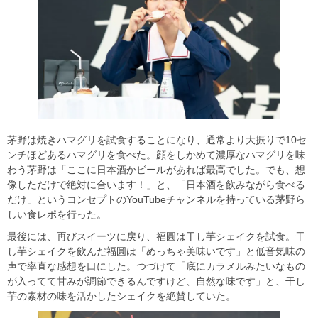
茅野は焼きハマグリを試食することになり、通常より大振りで10セ
ンチほどあるハマグリを食べた。顔をしかめて濃厚なハマグリを味
わう茅野は「ここに日本酒かビールがあれば最高でした。でも、想
像しただけで絶対に合います！」と、「日本酒を飲みながら食べる
だけ」というコンセプトのYouTubeチャンネルを持っている茅野ら
しい食レポを行った。
最後には、再びスイーツに戻り、福圓は干し芋シェイクを試食。干
し芋シェイクを飲んだ福圓は「めっちゃ美味いです」と低音気味の
声で率直な感想を口にした。つづけて「底にカラメルみたいなもの
が入ってて甘みが調節できるんですけど、自然な味です」と、干し
芋の素材の味を活かしたシェイクを絶賛していた。