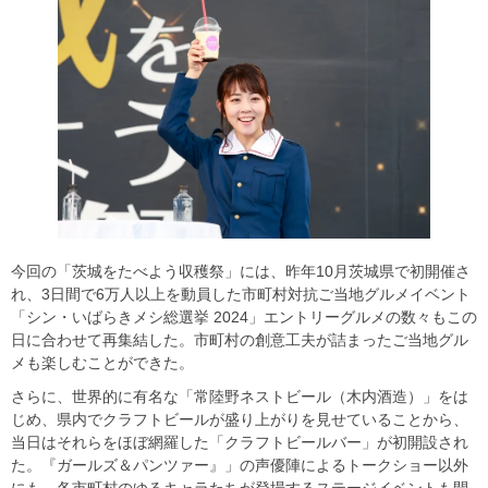
今回の「茨城をたべよう収穫祭」には、昨年10月茨城県で初開催さ
れ、3日間で6万人以上を動員した市町村対抗ご当地グルメイベント
「シン・いばらきメシ総選挙 2024」エントリーグルメの数々もこの
日に合わせて再集結した。市町村の創意工夫が詰まったご当地グル
メも楽しむことができた。
さらに、世界的に有名な「常陸野ネストビール（木内酒造）」をは
じめ、県内でクラフトビールが盛り上がりを見せていることから、
当日はそれらをほぼ網羅した「クラフトビールバー」が初開設され
た。『ガールズ＆パンツァー』」の声優陣によるトークショー以外
にも、各市町村のゆるキャラたちが登場するステージイベントも開