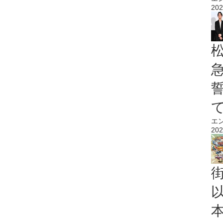
202
エ
202