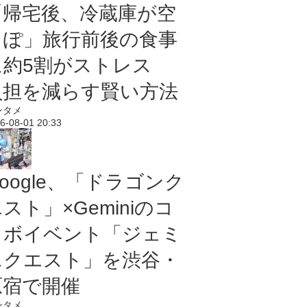
「帰宅後、冷蔵庫が空
っぽ」旅行前後の食事
に約5割がストレス
負担を減らす賢い方法
ンタメ
6-08-01 20:33
oogle、「ドラゴンク
スト」×Geminiのコ
ラボイベント「ジェミ
ニクエスト」を渋谷・
原宿で開催
ンタメ