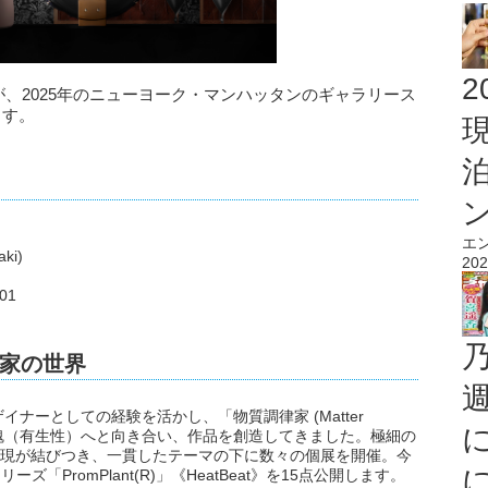
2
ジョンが、2025年のニューヨーク・マンハッタンのギャラリース
ます。
エ
ki)
202
001
家の世界
ナーとしての経験を活かし、「物質調律家 (Matter
念、魂（有生性）へと向き合い、作品を創造してきました。極細の
的表現が結びつき、一貫したテーマの下に数々の個展を開催。今
ーズ「PromPlant(R)」《HeatBeat》を15点公開します。