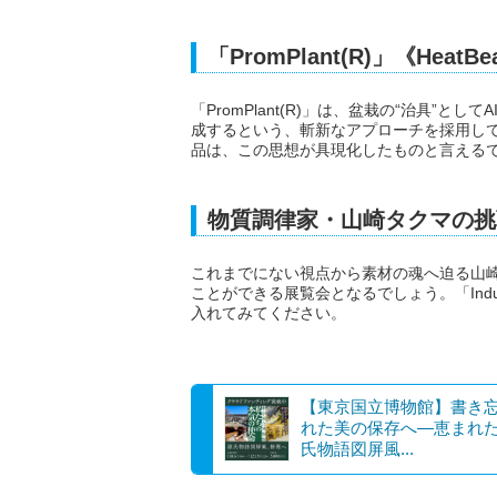
「PromPlant(R)」《He
「PromPlant(R)」は、盆栽の“治具”
成するという、斬新なアプローチを採用して
品は、この思想が具現化したものと言える
物質調律家・山崎タクマの挑
これまでにない視点から素材の魂へ迫る山
ことができる展覧会となるでしょう。「Indust
入れてみてください。
【東京国立博物館】書き
れた美の保存へ―恵まれ
氏物語図屏風...