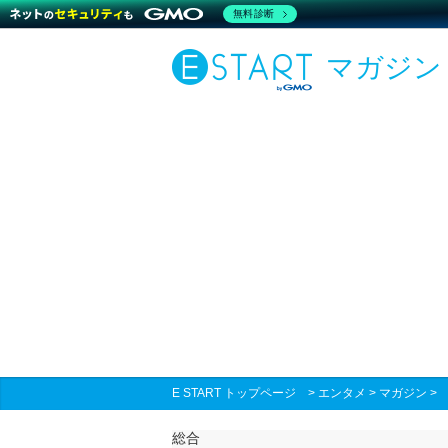
無料診断
マガジン
E START トップページ
>
エンタメ
>
マガジン
総合