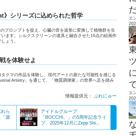
atBeat》シリーズに込められた哲学
エ
202
としてAIのプロンプトを捉え、心臓の音を波形に変換して植物群を生
います。シルクスクリーンの道具と融合させた15点の絵画作
でしょう。
戦を体験せよ
崎タクマの作品を体験し、現代アートの新たな可能性を感じる
rial Artistry」を通じて、「物質調律家」の世界へ足を踏み
エ
情報提供元：
ぷれにゅー
202
忘れら
アイドルグループ
た「源
「BOCCHI。」の5周年記念ライ
ブ、2025年12月にZepp Shi...