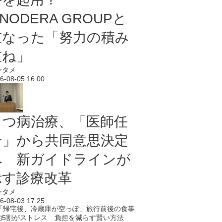
NODERA GROUPと
重なった「努力の積み
重ね」
ンタメ
6-08-05 16:00
うつ病治療、「医師任
せ」から共同意思決定
へ 新ガイドラインが
示す診療改革
ンタメ
6-08-03 17:25