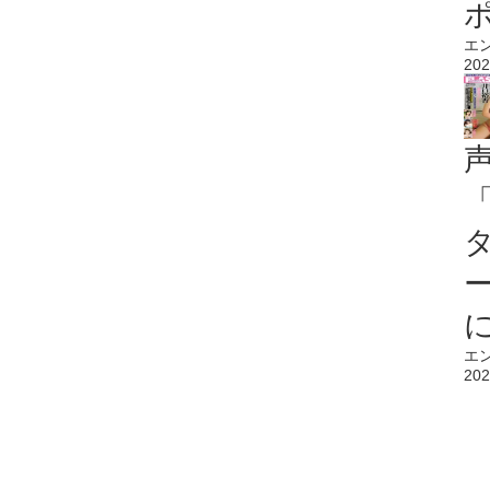
エ
202
エ
202