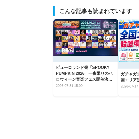
こんな記事も読まれています
ピューロランド発「SPOOKY
PUMPKIN 2026」一夜限りのハ
ガチャガ
ロウィーン音楽フェス開催決
国エリア別
定！
2026-07-31 15:00
2026-07-17 