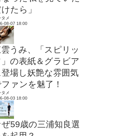
だけたら」
ンタメ
6-08-07 18:00
東雲うみ、「スピリッ
ツ」の表紙＆グラビア
に登場し妖艶な雰囲気
でファンを魅了！
ンタメ
6-08-03 18:00
なぜ59歳の三浦知良選
手を起用？