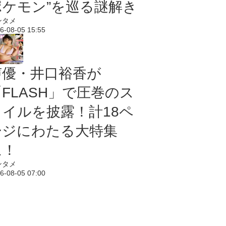
ポケモン”を巡る謎解き
ンタメ
6-08-05 15:55
声優・井口裕香が
「FLASH」で圧巻のス
タイルを披露！計18ペ
ージにわたる大特集
に！
ンタメ
6-08-05 07:00