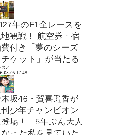
027年のF1全レースを
現地観戦！ 航空券・宿
泊費付き「夢のシーズ
ンチケット」が当たる
ンタメ
6-08-05 17:48
乃木坂46・賀喜遥香が
週刊少年チャンピオン
に登場！「5年ぶん大人
になった私を見ていた