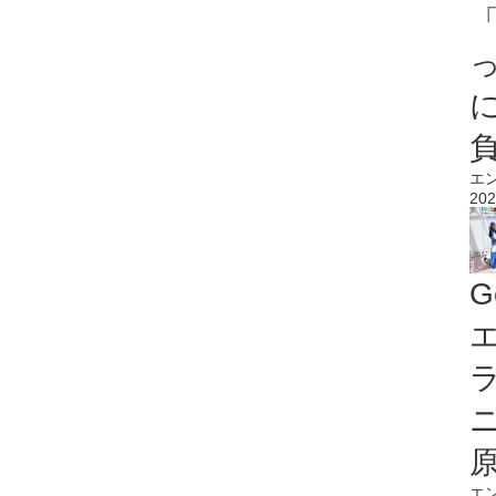
エ
202
G
エ
エ