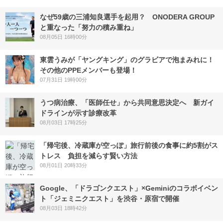
なぜ59歳の三浦知良選手を起用？ ONODERA GROUP
と重なった「努力の積み重ね」
08月05日 16時00分
東雲うみが「ヤングキング」のグラビアで泡まみれに！
その他のPPEメンバーも登場！
07月31日 19時00分
うつ病治療、「医師任せ」から共同意思決定へ 新ガイ
ドラインが示す診療改革
08月03日 17時25分
「帰宅後、冷蔵庫が空っぽ」旅行前後の食事に約5割がス
トレス 負担を減らす賢い方法
08月01日 20時33分
Google、「ドラゴンクエスト」×Geminiのコラボイベン
ト「ジェミニクエスト」を渋谷・原宿で開催
08月03日 18時42分