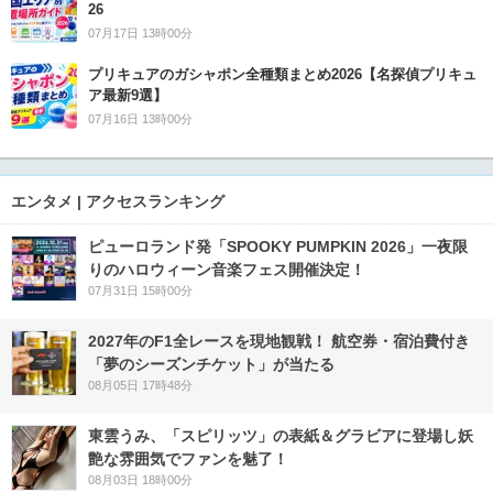
26
07月17日 13時00分
プリキュアのガシャポン全種類まとめ2026【名探偵プリキュ
ア最新9選】
07月16日 13時00分
エンタメ | アクセスランキング
ピューロランド発「SPOOKY PUMPKIN 2026」一夜限
りのハロウィーン音楽フェス開催決定！
07月31日 15時00分
2027年のF1全レースを現地観戦！ 航空券・宿泊費付き
「夢のシーズンチケット」が当たる
08月05日 17時48分
東雲うみ、「スピリッツ」の表紙＆グラビアに登場し妖
艶な雰囲気でファンを魅了！
08月03日 18時00分