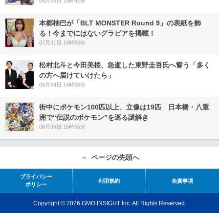
08月03日 18時42分
本郷柚巴が「BLT MONSTER Round 9」の表紙を飾
る！今までにはないグラビアを掲載！
07月31日 19時00分
松村北斗と今田美桜、急逝した東野圭吾氏へ誓う「多く
の方へ届けていけたら」
08月04日 14時00分
街中にポケモン100匹以上、立像は19匹 日本橋・八重
洲で“伝説のポケモン”を巡る謎解き
08月05日 15時55分
ページの先頭へ
プライバシー
利用規約
免責事項
ポリシー
Copyright © 2026 GMO INSIGHT Inc. All Rights Reserved.