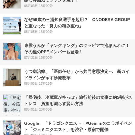
艶な雰囲気でファンを魅了！
08月03日 18時00分
なぜ59歳の三浦知良選手を起用？ ONODERA GROUP
と重なった「努力の積み重ね」
08月05日 16時00分
東雲うみが「ヤングキング」のグラビアで泡まみれに！
その他のPPEメンバーも登場！
07月31日 19時00分
うつ病治療、「医師任せ」から共同意思決定へ 新ガイ
ドラインが示す診療改革
08月03日 17時25分
「帰宅後、冷蔵庫が空っぽ」旅行前後の食事に約5割がス
トレス 負担を減らす賢い方法
08月01日 20時33分
Google、「ドラゴンクエスト」×Geminiのコラボイベン
ト「ジェミニクエスト」を渋谷・原宿で開催