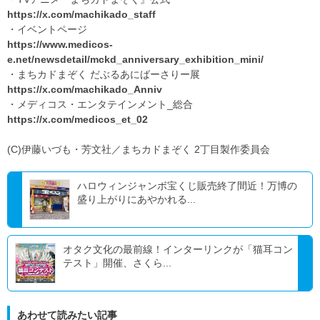
https://x.com/machikado_staff
・イベントページ
https://www.medicos-
e.net/newsdetail/mckd_anniversary_exhibition_mini/
・まちカドまぞく だぶるあにばーさりー展
https://x.com/machikado_Anniv
・メディコス・エンタテインメント_総合
https://x.com/medicos_et_02
(C)伊藤いづも・芳文社／まちカドまぞく 2丁目製作委員会
ハロウィンジャンボ宝くじ販売終了間近！万博の
盛り上がりにあやかれる...
オタク文化の最前線！インターリンクが「猫耳コン
テスト」開催、さくら...
あわせて読みたい記事