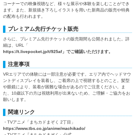
コーナーでの映像視聴など、様々な展示や体験を楽しむことができ
ます。また、新規描き下ろしイラストを用いた新商品の販売や特典
の配布も行われます。
プレミアム先行チケット販売
さらに、プレミアム先行チケットの販売期間も公開されました。詳
細は、URL「
https://t.livepocket.jp/t/925af」でご確認いただけます。
注意事項
VRエリアでの体験には一部注意が必要です。エリア内でヘッドマウ
ントディスプレイを装着し、ご着席の上で視聴するとのこと。髪型
や眼鏡により、装着が困難な場合があるのでご注意ください。ま
た、10歳以下の方は視聴利用が出来ないため、ご理解・ご協力をお
願いします。
関連リンク
・TVアニメ「まちカドまぞく 2丁目」
https://www.tbs.co.jp/anime/machikado/
・TVアニメ『まちカドまぞく』公式