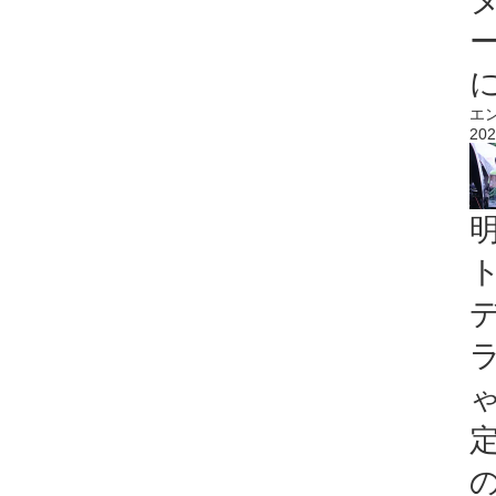
エ
202