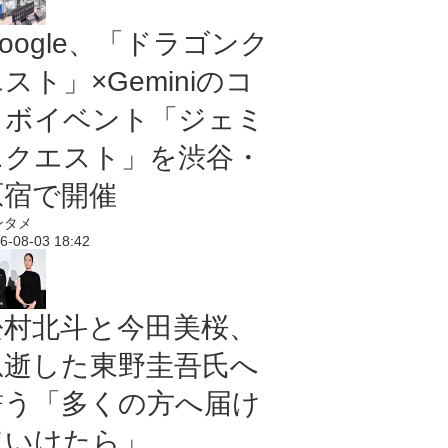
oogle、「ドラゴンク
スト」×Geminiのコ
ラボイベント「ジェミ
ニクエスト」を渋谷・
原宿で開催
ンタメ
6-08-03 18:42
松村北斗と今田美桜、
急逝した東野圭吾氏へ
誓う「多くの方へ届け
ていけたら」