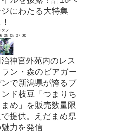
ージにわたる大特集
に！
ンタメ
6-08-05 07:00
明治神宮外苑内のレス
トラン・森のビアガー
デンで新潟県が誇るブ
ランド枝豆「つまりち
ゃまめ」を販売数量限
定で提供。えだまめ県
の魅力を発信