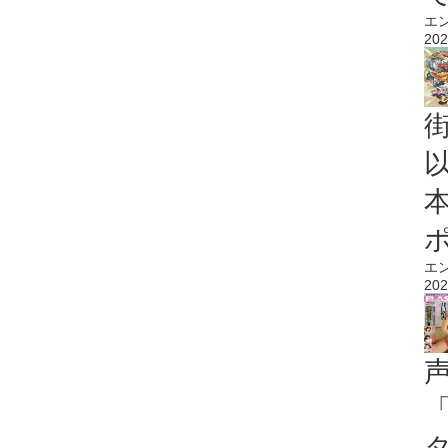
エ
202
エ
202