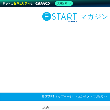
無料診断
マガジン
E START トップページ
>
エンタメ
>
マガジン
総合