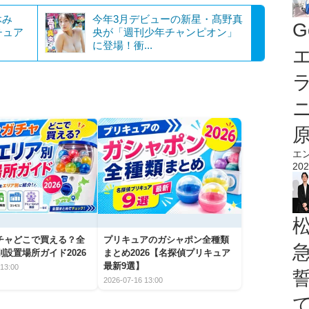
休み
今年3月デビューの新星・髙野真
G
チュア
央が「週刊少年チャンピオン」
に登場！衝...
エ
エ
202
チャどこで買える？全
プリキュアのガシャポン全種類
設置場所ガイド2026
まとめ2026【名探偵プリキュア
最新9選】
13:00
2026-07-16 13:00