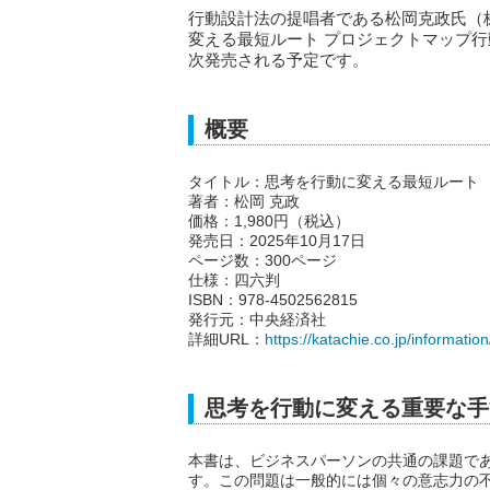
行動設計法の提唱者である松岡克政氏（
変える最短ルート プロジェクトマップ行動設
次発売される予定です。
概要
タイトル：思考を行動に変える最短ルート
著者：松岡 克政
価格：1,980円（税込）
発売日：2025年10月17日
ページ数：300ページ
仕様：四六判
ISBN：978-4502562815
発行元：中央経済社
詳細URL：
https://katachie.co.jp/informati
思考を行動に変える重要な手
本書は、ビジネスパーソンの共通の課題で
す。この問題は一般的には個々の意志力の