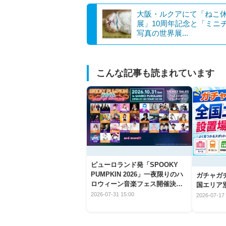
大阪・ルクアにて「ねこ
展」10周年記念と「ミニ
写真の世界展...
こんな記事も読まれています
ピューロランド発「SPOOKY
PUMPKIN 2026」一夜限りのハ
ガチャガ
ロウィーン音楽フェス開催決
国エリア別
定！
2026-07-31 15:00
2026-07-17 