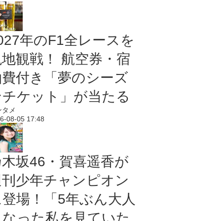
027年のF1全レースを
現地観戦！ 航空券・宿
泊費付き「夢のシーズ
ンチケット」が当たる
ンタメ
6-08-05 17:48
乃木坂46・賀喜遥香が
週刊少年チャンピオン
に登場！「5年ぶん大人
になった私を見ていた