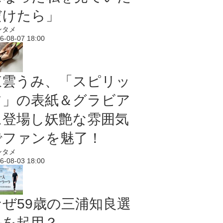
だけたら」
ンタメ
6-08-07 18:00
東雲うみ、「スピリッ
ツ」の表紙＆グラビア
に登場し妖艶な雰囲気
でファンを魅了！
ンタメ
6-08-03 18:00
なぜ59歳の三浦知良選
手を起用？