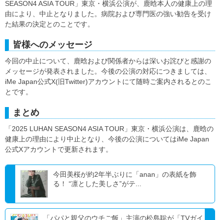
SEASON4 ASIA TOUR」東京・横浜公演が、鹿晗本人の健康上の理
由により、中止となりました。病院および専門医の強い勧告を受け
た結果の決定とのことです。
皆様へのメッセージ
今回の中止について、鹿晗および関係者からは深いお詫びと感謝の
メッセージが発表されました。今後の公演の対応につきましては、
iMe Japan公式X(旧Twitter)アカウントにて随時ご案内されるとのこ
とです。
まとめ
「2025 LUHAN SEASON4 ASIA TOUR」東京・横浜公演は、鹿晗の
健康上の理由により中止となり、今後の公演についてはiMe Japan
公式Xアカウントで更新されます。
今田美桜が約2年半ぶりに「anan」の表紙を飾
る！ “凛とした美しさ”がテ...
「パパと親父のウチご飯」主演の松島聡が「TVガイ