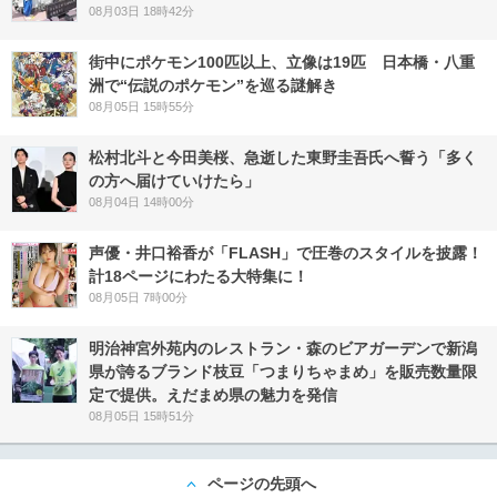
08月03日 18時42分
街中にポケモン100匹以上、立像は19匹 日本橋・八重
洲で“伝説のポケモン”を巡る謎解き
08月05日 15時55分
松村北斗と今田美桜、急逝した東野圭吾氏へ誓う「多く
の方へ届けていけたら」
08月04日 14時00分
声優・井口裕香が「FLASH」で圧巻のスタイルを披露！
計18ページにわたる大特集に！
08月05日 7時00分
明治神宮外苑内のレストラン・森のビアガーデンで新潟
県が誇るブランド枝豆「つまりちゃまめ」を販売数量限
定で提供。えだまめ県の魅力を発信
08月05日 15時51分
ページの先頭へ