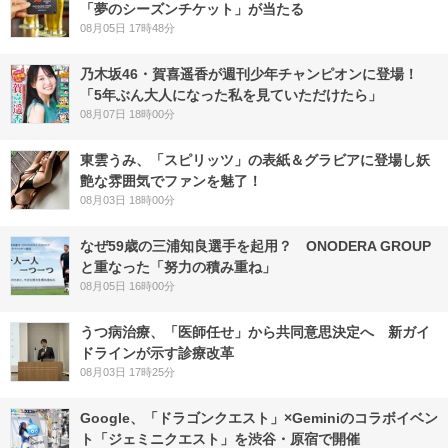
「夢のシーズンチケット」が当たる
08月05日 17時48分
乃木坂46・賀喜遥香が週刊少年チャンピオンに登場！
「5年ぶん大人になった私を見ていただけたら」
08月07日 18時00分
東雲うみ、「スピリッツ」の表紙＆グラビアに登場し妖
艶な雰囲気でファンを魅了！
08月03日 18時00分
なぜ59歳の三浦知良選手を起用？ ONODERA GROUP
と重なった「努力の積み重ね」
08月05日 16時00分
うつ病治療、「医師任せ」から共同意思決定へ 新ガイ
ドラインが示す診療改革
08月03日 17時25分
Google、「ドラゴンクエスト」×Geminiのコラボイベン
ト「ジェミニクエスト」を渋谷・原宿で開催