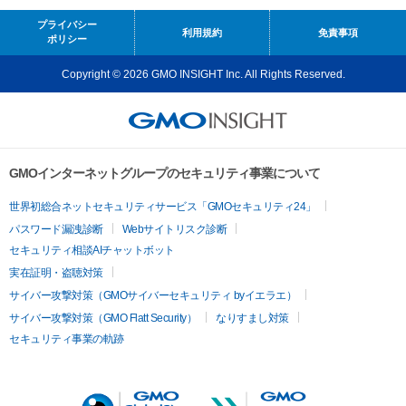
プライバシー
利用規約
免責事項
ポリシー
Copyright © 2026 GMO INSIGHT Inc. All Rights Reserved.
GMOインターネットグループのセキュリティ事業について
世界初総合ネットセキュリティサービス「GMOセキュリティ24」
パスワード漏洩診断
Webサイトリスク診断
セキュリティ相談AIチャットボット
実在証明・盗聴対策
サイバー攻撃対策（GMOサイバーセキュリティ byイエラエ）
サイバー攻撃対策（GMO Flatt Security）
なりすまし対策
セキュリティ事業の軌跡