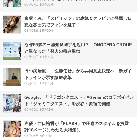
08月07日 18時00分
東雲うみ、「スピリッツ」の表紙＆グラビアに登場し妖
艶な雰囲気でファンを魅了！
08月03日 18時00分
なぜ59歳の三浦知良選手を起用？ ONODERA GROUP
と重なった「努力の積み重ね」
08月05日 16時00分
うつ病治療、「医師任せ」から共同意思決定へ 新ガイ
ドラインが示す診療改革
08月03日 17時25分
Google、「ドラゴンクエスト」×Geminiのコラボイベン
ト「ジェミニクエスト」を渋谷・原宿で開催
08月03日 18時42分
声優・井口裕香が「FLASH」で圧巻のスタイルを披露！
計18ページにわたる大特集に！
08月05日 7時00分