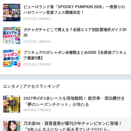
ピューロランド発「SPOOKY PUMPKIN 2026」一夜限りの
ハロウィーン音楽フェス開催決定！
07月31日 15時00分
ガチャガチャどこで買える？全国エリア別設置場所ガイド20
26
07月17日 13時00分
プリキュアのガシャポン全種類まとめ2026【名探偵プリキュ
ア最新9選】
07月16日 13時00分
エンタメ | アクセスランキング
2027年のF1全レースを現地観戦！ 航空券・宿泊費付き
「夢のシーズンチケット」が当たる
08月05日 17時48分
乃木坂46・賀喜遥香が週刊少年チャンピオンに登場！
「5年ぶん大人になった私を見ていただけたら」