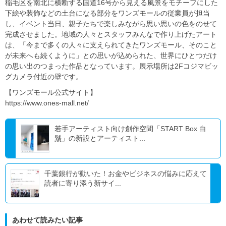
稲毛区を南北に横断する国道16号から見える風景をモチーフにした
下絵や装飾などの土台になる部分をワンズモールの従業員が担当
し、イベント当日、親子たちで楽しみながら思い思いの色をのせて
完成させました。地域の人々とスタッフみんなで作り上げたアート
は、「今まで多くの人々に支えられてきたワンズモール、そのこと
が未来へも続くように」との思いが込められた、世界にひとつだけ
の思い出のつまった作品となっています。展示場所は2Fコジマビッ
グカメラ付近の壁です。
【ワンズモール公式サイト】
https://www.ones-mall.net/
若手アーティスト向け創作空間「START Box 白
鬚」の新設とアーティスト...
千葉銀行が動いた！お金やビジネスの悩みに応えて
読者に寄り添う新サイ...
あわせて読みたい記事