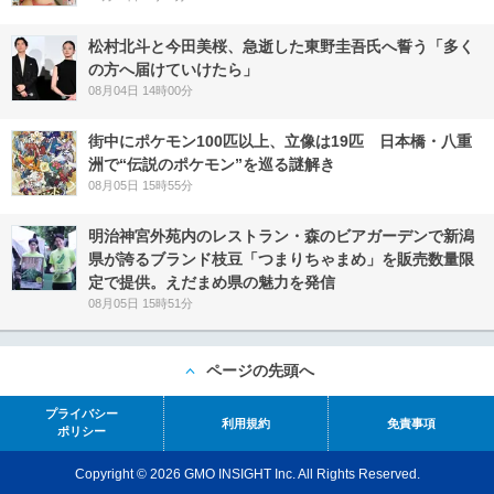
松村北斗と今田美桜、急逝した東野圭吾氏へ誓う「多く
の方へ届けていけたら」
08月04日 14時00分
街中にポケモン100匹以上、立像は19匹 日本橋・八重
洲で“伝説のポケモン”を巡る謎解き
08月05日 15時55分
明治神宮外苑内のレストラン・森のビアガーデンで新潟
県が誇るブランド枝豆「つまりちゃまめ」を販売数量限
定で提供。えだまめ県の魅力を発信
08月05日 15時51分
ページの先頭へ
プライバシー
利用規約
免責事項
ポリシー
Copyright © 2026 GMO INSIGHT Inc. All Rights Reserved.