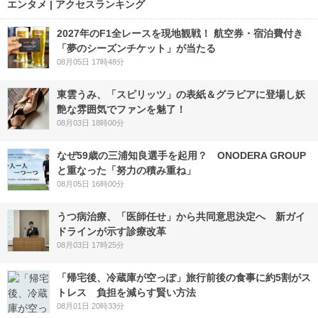
エンタメ | アクセスランキング
2027年のF1全レースを現地観戦！ 航空券・宿泊費付き
「夢のシーズンチケット」が当たる
08月05日 17時48分
東雲うみ、「スピリッツ」の表紙＆グラビアに登場し妖
艶な雰囲気でファンを魅了！
08月03日 18時00分
なぜ59歳の三浦知良選手を起用？ ONODERA GROUP
と重なった「努力の積み重ね」
08月05日 16時00分
うつ病治療、「医師任せ」から共同意思決定へ 新ガイ
ドラインが示す診療改革
08月03日 17時25分
「帰宅後、冷蔵庫が空っぽ」旅行前後の食事に約5割がス
トレス 負担を減らす賢い方法
08月01日 20時33分