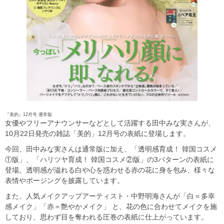
『美的』12月号 通常版
女優やフリーアナウンサーなどとして活躍する田中みな実さんが、
10月22日発売の雑誌「美的」12月号の表紙に登場します。
今回、田中みな実さんは通常版に加え、「透明感育成！ 韓国コスメ
①版」、「ハリツヤ育成！ 韓国コスメ②版」の3パターンの表紙に
登場。透明感が溢れる白や心を惑わせる赤の花に身を包み、様々な
表情やポージングを披露しています。
また、人気メイクアップアーティスト・中野明海さんが「白＝多幸
感メイク」「赤＝艶やかメイク」 と、花の色に合わせてメイクを施
しており、思わず目を奪われる圧巻の表紙に仕上がっています。