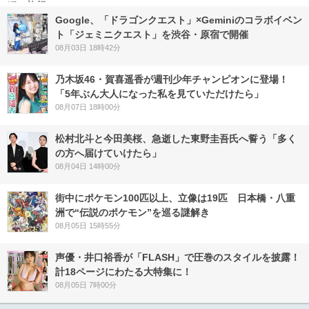
Google、「ドラゴンクエスト」×Geminiのコラボイベン
ト「ジェミニクエスト」を渋谷・原宿で開催
08月03日 18時42分
乃木坂46・賀喜遥香が週刊少年チャンピオンに登場！
「5年ぶん大人になった私を見ていただけたら」
08月07日 18時00分
松村北斗と今田美桜、急逝した東野圭吾氏へ誓う「多く
の方へ届けていけたら」
08月04日 14時00分
街中にポケモン100匹以上、立像は19匹 日本橋・八重
洲で“伝説のポケモン”を巡る謎解き
08月05日 15時55分
声優・井口裕香が「FLASH」で圧巻のスタイルを披露！
計18ページにわたる大特集に！
08月05日 7時00分