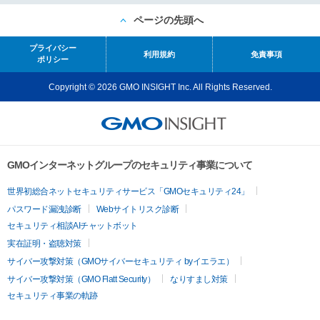
ページの先頭へ
プライバシー
利用規約
免責事項
ポリシー
Copyright © 2026 GMO INSIGHT Inc. All Rights Reserved.
GMOインターネットグループのセキュリティ事業について
世界初総合ネットセキュリティサービス「GMOセキュリティ24」
パスワード漏洩診断
Webサイトリスク診断
セキュリティ相談AIチャットボット
実在証明・盗聴対策
サイバー攻撃対策（GMOサイバーセキュリティ byイエラエ）
サイバー攻撃対策（GMO Flatt Security）
なりすまし対策
セキュリティ事業の軌跡