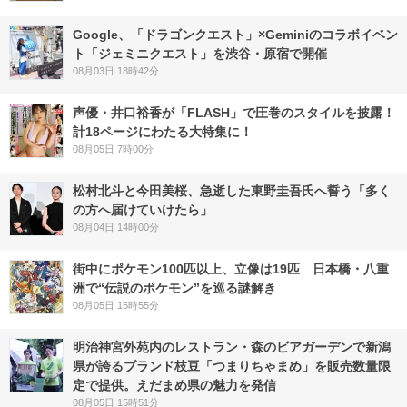
Google、「ドラゴンクエスト」×Geminiのコラボイベン
ト「ジェミニクエスト」を渋谷・原宿で開催
08月03日 18時42分
声優・井口裕香が「FLASH」で圧巻のスタイルを披露！
計18ページにわたる大特集に！
08月05日 7時00分
松村北斗と今田美桜、急逝した東野圭吾氏へ誓う「多く
の方へ届けていけたら」
08月04日 14時00分
街中にポケモン100匹以上、立像は19匹 日本橋・八重
洲で“伝説のポケモン”を巡る謎解き
08月05日 15時55分
明治神宮外苑内のレストラン・森のビアガーデンで新潟
県が誇るブランド枝豆「つまりちゃまめ」を販売数量限
定で提供。えだまめ県の魅力を発信
08月05日 15時51分