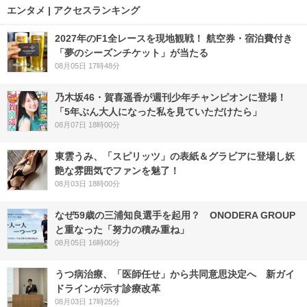
エンタメ | アクセスランキング
2027年のF1全レースを現地観戦！ 航空券・宿泊費付き
「夢のシーズンチケット」が当たる
08月05日 17時48分
乃木坂46・賀喜遥香が週刊少年チャンピオンに登場！
「5年ぶん大人になった私を見ていただけたら」
08月07日 18時00分
東雲うみ、「スピリッツ」の表紙＆グラビアに登場し妖
艶な雰囲気でファンを魅了！
08月03日 18時00分
なぜ59歳の三浦知良選手を起用？ ONODERA GROUP
と重なった「努力の積み重ね」
08月05日 16時00分
うつ病治療、「医師任せ」から共同意思決定へ 新ガイ
ドラインが示す診療改革
08月03日 17時25分