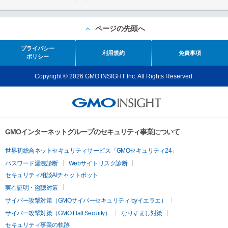
ページの先頭へ
プライバシー
利用規約
免責事項
ポリシー
Copyright © 2026 GMO INSIGHT Inc. All Rights Reserved.
GMOインターネットグループのセキュリティ事業について
世界初総合ネットセキュリティサービス「GMOセキュリティ24」
パスワード漏洩診断
Webサイトリスク診断
セキュリティ相談AIチャットボット
実在証明・盗聴対策
サイバー攻撃対策（GMOサイバーセキュリティ byイエラエ）
サイバー攻撃対策（GMO Flatt Security）
なりすまし対策
セキュリティ事業の軌跡