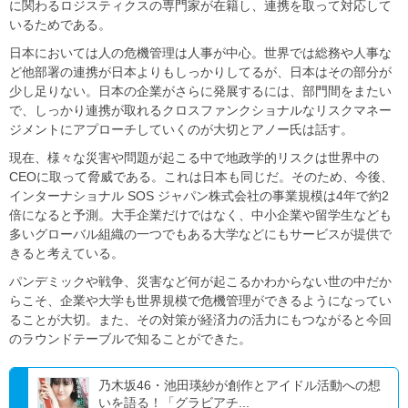
に関わるロジスティクスの専門家が在籍し、連携を取って対応して
いるためである。
日本においては人の危機管理は人事が中心。世界では総務や人事な
ど他部署の連携が日本よりもしっかりしてるが、日本はその部分が
少し足りない。日本の企業がさらに発展するには、部門間をまたい
で、しっかり連携が取れるクロスファンクショナルなリスクマネー
ジメントにアプローチしていくのが大切とアノー氏は話す。
現在、様々な災害や問題が起こる中で地政学的リスクは世界中の
CEOに取って脅威である。これは日本も同じだ。そのため、今後、
インターナショナル SOS ジャパン株式会社の事業規模は4年で約2
倍になると予測。大手企業だけではなく、中小企業や留学生なども
多いグローバル組織の一つでもある大学などにもサービスが提供で
きると考えている。
パンデミックや戦争、災害など何が起こるかわからない世の中だか
らこそ、企業や大学も世界規模で危機管理ができるようになってい
ることが大切。また、その対策が経済力の活力にもつながると今回
のラウンドテーブルで知ることができた。
乃木坂46・池田瑛紗が創作とアイドル活動への想
いを語る！「グラビアチ...