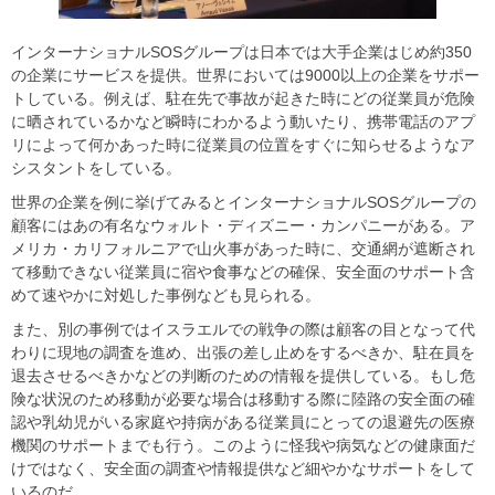
インターナショナルSOSグループは日本では大手企業はじめ約350
の企業にサービスを提供。世界においては9000以上の企業をサポー
トしている。例えば、駐在先で事故が起きた時にどの従業員が危険
に晒されているかなど瞬時にわかるよう動いたり、携帯電話のアプ
リによって何かあった時に従業員の位置をすぐに知らせるようなア
シスタントをしている。
世界の企業を例に挙げてみるとインターナショナルSOSグループの
顧客にはあの有名なウォルト・ディズニー・カンパニーがある。ア
メリカ・カリフォルニアで山火事があった時に、交通網が遮断され
て移動できない従業員に宿や食事などの確保、安全面のサポート含
めて速やかに対処した事例なども見られる。
また、別の事例ではイスラエルでの戦争の際は顧客の目となって代
わりに現地の調査を進め、出張の差し止めをするべきか、駐在員を
退去させるべきかなどの判断のための情報を提供している。もし危
険な状況のため移動が必要な場合は移動する際に陸路の安全面の確
認や乳幼児がいる家庭や持病がある従業員にとっての退避先の医療
機関のサポートまでも行う。このように怪我や病気などの健康面だ
けではなく、安全面の調査や情報提供など細やかなサポートをして
いるのだ。