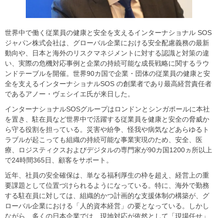
世界中で働く従業員の健康と安全を支えるインターナショナル SOS
ジャパン株式会社は、グローバル企業における安全配慮義務の最新
動向や、日本と海外のリスクマネジメントに対する認識と対策の違
い、実際の危機対応事例と企業の持続可能な成長戦略に関するラウ
ンドテーブルを開催。世界90カ国で企業・団体の従業員の健康と安
全を支えるインターナショナルSOS の創業者であり最高経営責任者
であるアノー・ヴェシイエ氏が来日した。
インターナショナルSOSグループはロンドンとシンガポールに本社
を置き、駐在員など世界中で活躍する従業員を健康と安全の脅威か
ら守る役割を担っている。災害や紛争、怪我や病気などあらゆるト
ラブルが起こっても組織の持続可能な事業実現のため、安全、医
療、ロジスティクスおよびデジタルの専門家が90カ国1200ヵ所以上
で24時間365日、顧客をサポート。
近年、社員の安全確保は、単なる福利厚生の枠を超え、経営上の重
要課題として位置づけられるようになっている。特に、海外で勤務
する駐在員に対しては、組織的かつ計画的な支援体制の構築が、グ
ローバル企業における「人的資本経営」の要となっている。しかし
ながら、多くの日本企業では、現地対応が依然として「現場任せ」