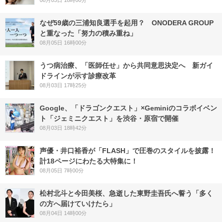
なぜ59歳の三浦知良選手を起用？ ONODERA GROUP
と重なった「努力の積み重ね」
08月05日 16時00分
うつ病治療、「医師任せ」から共同意思決定へ 新ガイ
ドラインが示す診療改革
08月03日 17時25分
Google、「ドラゴンクエスト」×Geminiのコラボイベン
ト「ジェミニクエスト」を渋谷・原宿で開催
08月03日 18時42分
声優・井口裕香が「FLASH」で圧巻のスタイルを披露！
計18ページにわたる大特集に！
08月05日 7時00分
松村北斗と今田美桜、急逝した東野圭吾氏へ誓う「多く
の方へ届けていけたら」
08月04日 14時00分