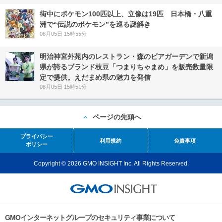
街中にポケモン100匹以上、立像は19匹 日本橋・八重
洲で“伝説のポケモン”を巡る謎解き
08月05日 15時55分
明治神宮外苑内のレストラン・森のビアガーデンで新潟
県が誇るブランド枝豆「つまりちゃまめ」を販売数量限
定で提供。えだまめ県の魅力を発信
08月05日 15時51分
ページの先頭へ
プライバシー
利用規約
免責事項
ポリシー
Copyright © 2026 GMO INSIGHT Inc. All Rights Reserved.
GMOインターネットグループのセキュリティ事業について