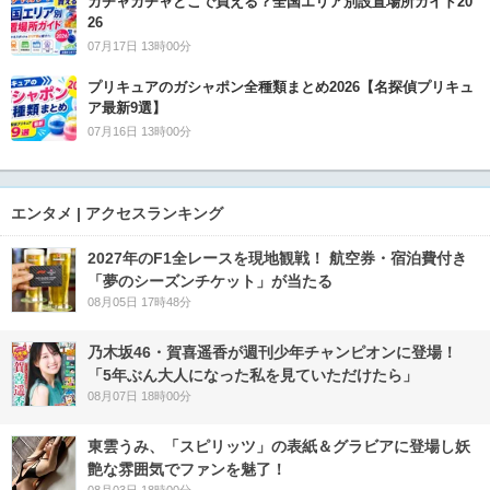
ガチャガチャどこで買える？全国エリア別設置場所ガイド20
26
07月17日 13時00分
プリキュアのガシャポン全種類まとめ2026【名探偵プリキュ
ア最新9選】
07月16日 13時00分
エンタメ | アクセスランキング
2027年のF1全レースを現地観戦！ 航空券・宿泊費付き
「夢のシーズンチケット」が当たる
08月05日 17時48分
乃木坂46・賀喜遥香が週刊少年チャンピオンに登場！
「5年ぶん大人になった私を見ていただけたら」
08月07日 18時00分
東雲うみ、「スピリッツ」の表紙＆グラビアに登場し妖
艶な雰囲気でファンを魅了！
08月03日 18時00分