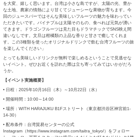
を大変、嬉しく思います。台湾は小さな島ですが、太陽の光、豊か
な土地、農家の情熱により甘くてジューシーな果物が育ちます。今
回のジュースバーではそんな美味しいフルーツの魅力を味わってい
ただきたいです。パイナプルは太陽そのもの、食べれば元気が湧い
てきます。ドラゴンフルーツは見た目もドラマチックでSNS映え間
違いなしです。文旦は柑橘類の上品な香りと甘さで癒してくれま
す。この3種類を使ったオリジナルドリンクで飲む台湾フルーツの旅
を楽しんでください」
とっても美味しいドリンクが無料で楽しめるということで見逃せな
いイベント。ぜひお近くを訪れた際は立ち寄ってみてはいかがだろ
うか。
【イベント実施概要】
• 日程：2025年10月16日（木）～10月22日（水）
• 開催時間：10:00～14:00
• 場所：WITH HARAJUKU B1Fストリート（東京都渋谷区神宮前1-
14-30）
• 配布条件：台湾貿易センターの公式
Instagram（https://www.instagram.com/taitra_tokyo/）をフォロー