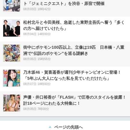
ト「ジェミニクエスト」を渋谷・原宿で開催
08月03日 18時42分
松村北斗と今田美桜、急逝した東野圭吾氏へ誓う「多く
の方へ届けていけたら」
08月04日 14時00分
街中にポケモン100匹以上、立像は19匹 日本橋・八重
洲で“伝説のポケモン”を巡る謎解き
08月05日 15時55分
乃木坂46・賀喜遥香が週刊少年チャンピオンに登場！
「5年ぶん大人になった私を見ていただけたら」
08月07日 18時00分
声優・井口裕香が「FLASH」で圧巻のスタイルを披露！
計18ページにわたる大特集に！
08月05日 7時00分
ページの先頭へ