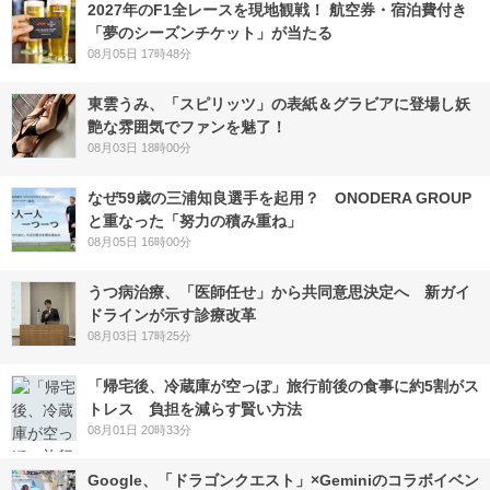
2027年のF1全レースを現地観戦！ 航空券・宿泊費付き
「夢のシーズンチケット」が当たる
08月05日 17時48分
東雲うみ、「スピリッツ」の表紙＆グラビアに登場し妖
艶な雰囲気でファンを魅了！
08月03日 18時00分
なぜ59歳の三浦知良選手を起用？ ONODERA GROUP
と重なった「努力の積み重ね」
08月05日 16時00分
うつ病治療、「医師任せ」から共同意思決定へ 新ガイ
ドラインが示す診療改革
08月03日 17時25分
「帰宅後、冷蔵庫が空っぽ」旅行前後の食事に約5割がス
トレス 負担を減らす賢い方法
08月01日 20時33分
Google、「ドラゴンクエスト」×Geminiのコラボイベン