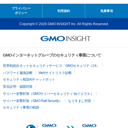
プライバシー
利用規約
免責事項
ポリシー
Copyright © 2026 GMO INSIGHT Inc. All Rights Reserved.
GMOインターネットグループのセキュリティ事業について
世界初総合ネットセキュリティサービス「GMOセキュリティ24」
パスワード漏洩診断
Webサイトリスク診断
セキュリティ相談AIチャットボット
実在証明・盗聴対策
サイバー攻撃対策（GMOサイバーセキュリティ byイエラエ）
サイバー攻撃対策（GMO Flatt Security）
なりすまし対策
セキュリティ事業の軌跡