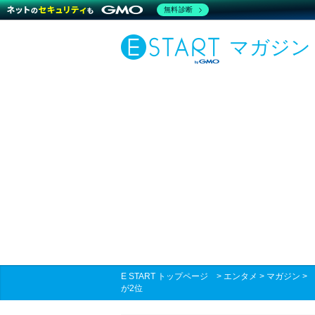
無料診断
マガジン
E START トップページ
>
エンタメ
>
マガジン
が2位