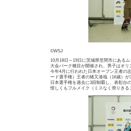
©WSJ
10月18日～19日に茨城県笠間市にあ
大会パーク種目が開催され、男子はオリ
今年4月に行われた日本オープン王者の志
ード選手権）王者の猪又湊哉（16歳）が
日本選手権を過去に3回制覇し、表彰台
惜しくもフルメイク（ミスなく滑りきる