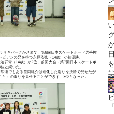
るムラサキパークかさまで、第8回日本スケートボード選手権
ンピアンの兄を持つ永原依弦（14歳）が初優勝。
治群青（14歳）が2位、前回大会（第7回日本スケートボ
3位と続いた。
エ
の常連でもある笹岡建介は進化した滑りを決勝で見せたが
202
こと）の滑りを見せることができず、8位となった。
「