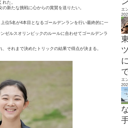
くれた。
女の新たな挑戦に心からの賞賛を送りたい。
エ
202
、上位5名が4本目となるゴールデンランを行い最終的に一
。
サンゼルスオリンピックのルールに合わせてゴールデンラ
れ、それまで決めたトリックの結果で得点が決まる。
エ
202