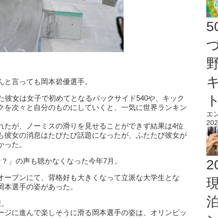
んと言っても岡本碧優選手。
た彼女は女子で初めてとなるバックサイド540や、キック
クを次々と自分のものにしていくと、一気に世界ランキン
エ
202
れたが、ノーミスの滑りを見せることができず結果は4位
も彼女の消息はたびたび話題になったが、ふたたび彼女が
かった。
な？」の声も聴かなくなった今年7月。
2
オープンにて、背格好も大きくなって立派な大学生とな
岡本選手の姿があった。
権。
ージに進んで楽しそうに滑る岡本選手の姿は、オリンピッ