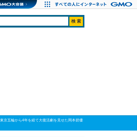
！東京五輪から4年を経て大復活劇を見せた岡本碧優