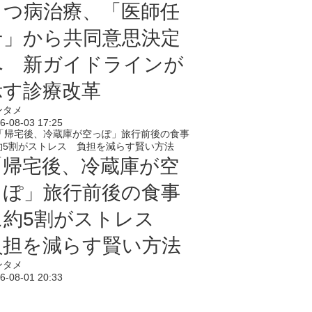
うつ病治療、「医師任
せ」から共同意思決定
へ 新ガイドラインが
示す診療改革
ンタメ
6-08-03 17:25
「帰宅後、冷蔵庫が空
っぽ」旅行前後の食事
に約5割がストレス
負担を減らす賢い方法
ンタメ
6-08-01 20:33