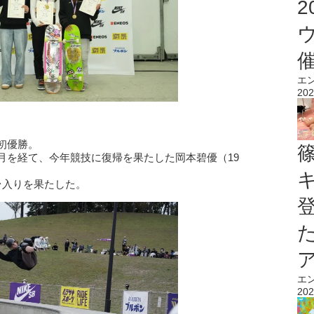
エ
202
初優勝。
月を経て、今年競技に復帰を果たした岡本碧優（19
台入りを果たした。
エ
202