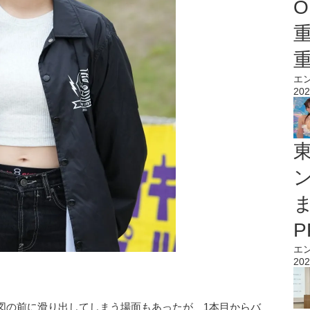
O
エ
202
エ
202
図の前に滑り出してしまう場面もあったが、1本目からバ