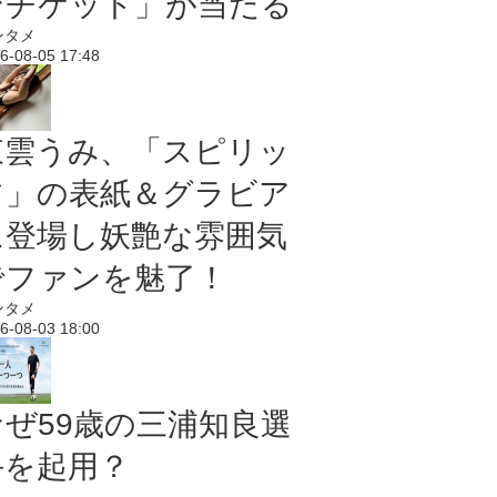
ンチケット」が当たる
ンタメ
6-08-05 17:48
東雲うみ、「スピリッ
ツ」の表紙＆グラビア
に登場し妖艶な雰囲気
でファンを魅了！
ンタメ
6-08-03 18:00
なぜ59歳の三浦知良選
手を起用？