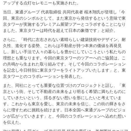
アップする点灯セレモニーも実施された。
当日、東通グループ 代表取締役 共同代表者 桜木翔氏が登壇し「今
回、東京のシンボルとして、また東京から発信するという意味で東
京タワーが実施するプレミアム展望ツアーとコラボすることになり
ました。東京タワーは時代を超えて日本の象徴です」と紹介。
さらに、「時代に左右されない素晴らしい建築技術やデザイン、耐
久性、進化する姿勢、これらは不動産が持つ本来の価値を再発見
し、新しい手法で人々の暮らしを豊かにしていこうという私たちの
理想とも重なります。今回の東京タワーのツアーへのご協賛は、こ
の共鳴から生まれた取り組みです。そして今回のコラボレーション
を記念し今日特別に東京タワーをライトアップいたします」と、東
京タワーとのコラボレーションを発表した。
また、同社にとっても重要な位置づけのプロジェクトと話し、「東
京という街、そして不動産の未来をより明るく希望に満ちたものに
していきたいという、揺るぎない想いを形にしたいと考えていま
す。これからも東京を愛し、東京の未来を信じ、この街の輝きをさ
らに増すために挑戦を続けます。日本全国へ東通グループのビジョ
ンが広がっていきます」と、今回のコラボレーションへ込めた想い
を伝えた。