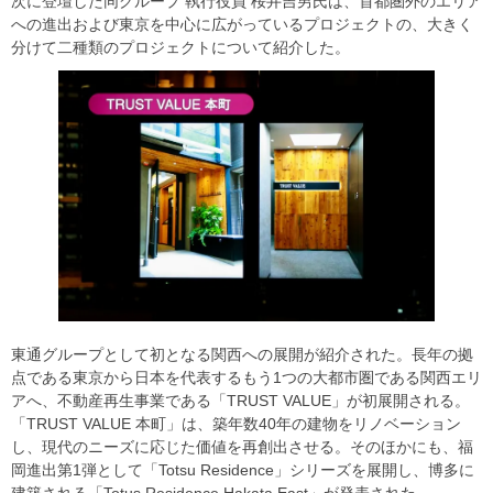
次に登壇した同グループ 執行役員 桜井吉男氏は、首都圏外のエリア
への進出および東京を中心に広がっているプロジェクトの、大きく
分けて二種類のプロジェクトについて紹介した。
東通グループとして初となる関西への展開が紹介された。長年の拠
点である東京から日本を代表するもう1つの大都市圏である関西エリ
アへ、不動産再生事業である「TRUST VALUE」が初展開される。
「TRUST VALUE 本町」は、築年数40年の建物をリノベーション
し、現代のニーズに応じた価値を再創出させる。そのほかにも、福
岡進出第1弾として「Totsu Residence」シリーズを展開し、博多に
建築される「Totus Residence Hakata East」が発表された。