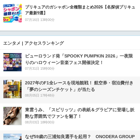
プリキュアのガシャポン全種類まとめ2026【名探偵プリキュ
ア最新9選】
07月16日 13時00分
エンタメ | アクセスランキング
ピューロランド発「SPOOKY PUMPKIN 2026」一夜限
りのハロウィーン音楽フェス開催決定！
07月31日 15時00分
2027年のF1全レースを現地観戦！ 航空券・宿泊費付き
「夢のシーズンチケット」が当たる
08月05日 17時48分
東雲うみ、「スピリッツ」の表紙＆グラビアに登場し妖
艶な雰囲気でファンを魅了！
08月03日 18時00分
なぜ59歳の三浦知良選手を起用？ ONODERA GROUP