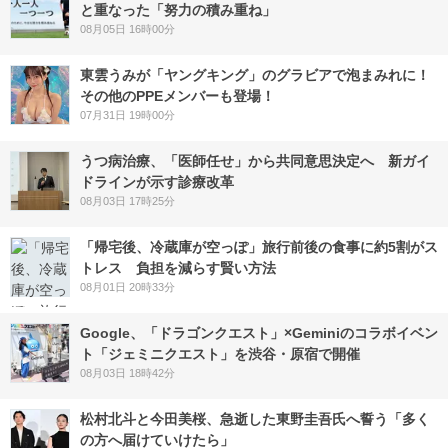
と重なった「努力の積み重ね」
08月05日 16時00分
東雲うみが「ヤングキング」のグラビアで泡まみれに！
その他のPPEメンバーも登場！
07月31日 19時00分
うつ病治療、「医師任せ」から共同意思決定へ 新ガイ
ドラインが示す診療改革
08月03日 17時25分
「帰宅後、冷蔵庫が空っぽ」旅行前後の食事に約5割がス
トレス 負担を減らす賢い方法
08月01日 20時33分
Google、「ドラゴンクエスト」×Geminiのコラボイベン
ト「ジェミニクエスト」を渋谷・原宿で開催
08月03日 18時42分
松村北斗と今田美桜、急逝した東野圭吾氏へ誓う「多く
の方へ届けていけたら」