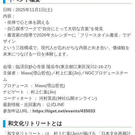
日時：2025年11月1日(土)
内容：
・坐禅で心と体を調える
・自己探求ワークで“自分にとって大切な言葉”を発見
・書道家の指導で2026年カレンダーに「フリースタイル書道」でデ
ザイン
という三段構成で、現代人が忘れがちな内面と向き合い、価値観を
未来につなげる一日を体験します。
会場：臨済宗妙心寺派 陽岳寺(東京都江東区深川2-16-27)
主催者： Mass(増山哲也)／村上仁葉(Jin)／NGCプロデュースチー
ム
プロデュース ： Mass(増山哲也)
ナビゲート ： 村上仁葉(Jin)
コーディネート ： 河村英昌(神社仏閣オンライン)
最新情報・次回案内： 公式LINE
参加申込URL：
https://tiget.net/events/435033
和文化リトリートとは
「和文化リトリート」は、村上仁葉(Jin)が掲げる 「日本文化再興計