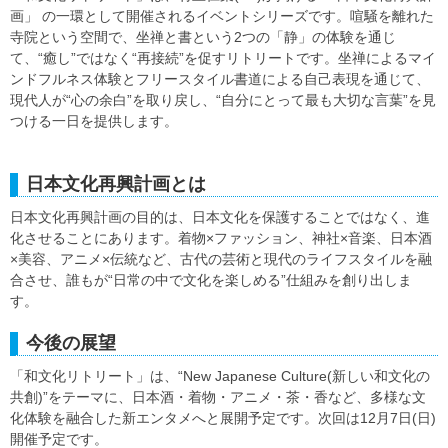
画」 の一環として開催されるイベントシリーズです。喧騒を離れた
寺院という空間で、坐禅と書という2つの「静」の体験を通じ
て、“癒し”ではなく“再接続”を促すリトリートです。坐禅によるマイ
ンドフルネス体験とフリースタイル書道による自己表現を通じて、
現代人が“心の余白”を取り戻し、“自分にとって最も大切な言葉”を見
つける一日を提供します。
日本文化再興計画とは
日本文化再興計画の目的は、日本文化を保護することではなく、進
化させることにあります。着物×ファッション、神社×音楽、日本酒
×美容、アニメ×伝統など、古代の芸術と現代のライフスタイルを融
合させ、誰もが“日常の中で文化を楽しめる”仕組みを創り出しま
す。
今後の展望
「和文化リトリート」は、“New Japanese Culture(新しい和文化の
共創)”をテーマに、日本酒・着物・アニメ・茶・香など、多様な文
化体験を融合した新エンタメへと展開予定です。次回は12月7日(日)
開催予定です。