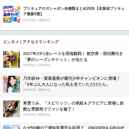
プリキュアのガシャポン全種類まとめ2026【名探偵プリキュ
ア最新9選】
07月16日 13時00分
エンタメ | アクセスランキング
2027年のF1全レースを現地観戦！ 航空券・宿泊費付き
「夢のシーズンチケット」が当たる
08月05日 17時48分
乃木坂46・賀喜遥香が週刊少年チャンピオンに登場！
「5年ぶん大人になった私を見ていただけたら」
08月07日 18時00分
東雲うみ、「スピリッツ」の表紙＆グラビアに登場し妖
艶な雰囲気でファンを魅了！
08月03日 18時00分
なぜ59歳の三浦知良選手を起用？ ONODERA GROUP