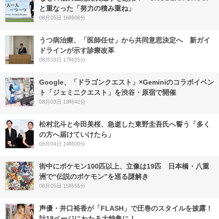
と重なった「努力の積み重ね」
08月05日 16時00分
うつ病治療、「医師任せ」から共同意思決定へ 新ガイ
ドラインが示す診療改革
08月03日 17時25分
Google、「ドラゴンクエスト」×Geminiのコラボイベン
ト「ジェミニクエスト」を渋谷・原宿で開催
08月03日 18時42分
松村北斗と今田美桜、急逝した東野圭吾氏へ誓う「多く
の方へ届けていけたら」
08月04日 14時00分
街中にポケモン100匹以上、立像は19匹 日本橋・八重
洲で“伝説のポケモン”を巡る謎解き
08月05日 15時55分
声優・井口裕香が「FLASH」で圧巻のスタイルを披露！
計18ページにわたる大特集に！