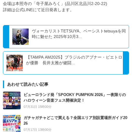
会場は本照寺の「寺子屋みろく」(品川区北品川2-20-22)
詳細は公式LINEにて近日発表します。
ヴォーカリストTETSUYA、ベーシストtetsuyaを同
時に魅せた 2025年10月3...
【TAMPA AM2025】ブラジルのアブナー・ピエトロ
が優勝 長井太雅が健闘...
あわせて読みたい記事
ピューロランド発「SPOOKY PUMPKIN 2026」一夜限りの
ハロウィーン音楽フェス開催決定！
07月31日 15時00分
ガチャガチャどこで買える？全国エリア別設置場所ガイド20
26
07月17日 13時00分