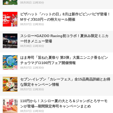
08月05日 11時30分
ピザハット「ハットの日」8月は新作ビビンバピザ登場！
Mサイズ810円～の特大セール開催
08月07日 11時30分
スシロー×GAZOO Racing初コラボ！夏休み限定ミニカ
ー付きメニュー登場
08月08日 11時30分
はま寿司「旨ねた夏祭り 第3弾」大葉ニンニク香るビン
チョウマグロ100円フェア開催情報
08月07日 11時30分
セブン‐イレブン「カレーフェス」全15品商品詳細とお得
な限定キャンペーン情報
08月07日 11時30分
110円から！スシロー夏の大とろ＆ジャンボとろサーモ
ンが登場―期間限定寿司キャンペーンまとめ
08月07日 11時30分