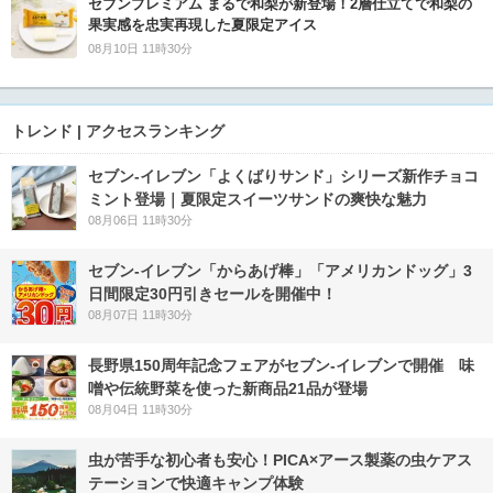
セブンプレミアム まるで和梨が新登場！2層仕立てで和梨の
果実感を忠実再現した夏限定アイス
08月10日 11時30分
トレンド | アクセスランキング
セブン‐イレブン「よくばりサンド」シリーズ新作チョコ
ミント登場｜夏限定スイーツサンドの爽快な魅力
08月06日 11時30分
セブン‐イレブン「からあげ棒」「アメリカンドッグ」3
日間限定30円引きセールを開催中！
08月07日 11時30分
長野県150周年記念フェアがセブン-イレブンで開催 味
噌や伝統野菜を使った新商品21品が登場
08月04日 11時30分
虫が苦手な初心者も安心！PICA×アース製薬の虫ケアス
テーションで快適キャンプ体験