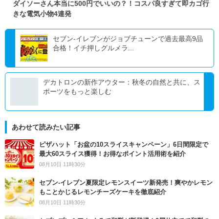
ダイソーさん本当に500円でいいの？！コスパ良すぎて即カゴ行
きな電気小物4連発
セブン-イレブンがジョブチューンで過去最高9品
合格！イチ押しグルメラ...
デカトロンの新作アウター：秋冬の自然と共に、ス
ポーツをもっと楽しむ
あわせて読みたい記事
ピザハット「お盆の10スライスキャンペーン」6日間限定で
最大60スライス獲得！お得なポイント活用術を紹介
08月10日 11時30分
セブン‐イレブン夏限定レモンスイーツ新発売！爽やかレモン
もことかじるレモンチーズケーキを徹底紹介
08月10日 11時30分