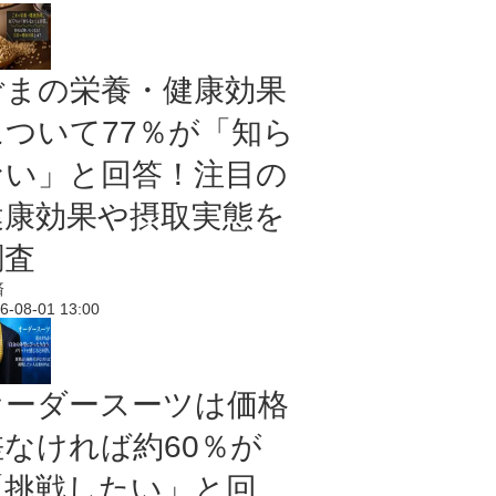
ごまの栄養・健康効果
について77％が「知ら
ない」と回答！注目の
健康効果や摂取実態を
調査
済
6-08-01 13:00
オーダースーツは価格
差なければ約60％が
「挑戦したい」と回