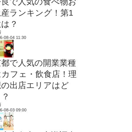
奈良で人気の食べ物お
土産ランキング！第1
位は？
済
6-08-04 11:30
京都で人気の開業業種
はカフェ・飲食店！理
想の出店エリアはど
こ？
済
6-08-03 09:00