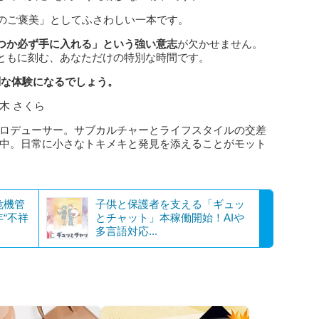
へのご褒美」としてふさわしい一本です。
つか必ず手に入れる」という強い意志
が欠かせません。
ともに刻む、あなただけの特別な時間です。
別な体験になるでしょう。
木 さくら
ロデューサー。サブカルチャーとライフスタイルの交差
中。日常に小さなトキメキと発見を添えることがモット
危機管
子供と保護者を支える「ギュッ
年“不祥
とチャット」本稼働開始！AIや
多言語対応...