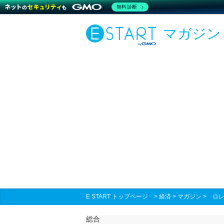
無料診断
マガジン
E START トップページ
>
経済
>
マガジン
>
ロレ
総合