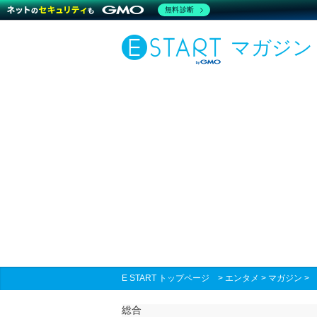
無料診断
マガジン
E START トップページ
>
エンタメ
>
マガジン
総合