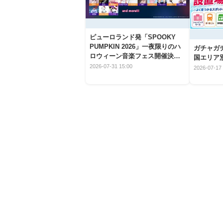
ピューロランド発「SPOOKY
PUMPKIN 2026」一夜限りのハ
ガチャガ
ロウィーン音楽フェス開催決
国エリア別
定！
2026-07-31 15:00
2026-07-17 