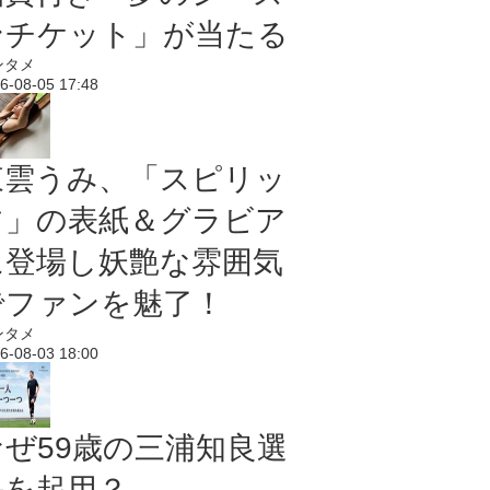
ンチケット」が当たる
ンタメ
6-08-05 17:48
東雲うみ、「スピリッ
ツ」の表紙＆グラビア
に登場し妖艶な雰囲気
でファンを魅了！
ンタメ
6-08-03 18:00
なぜ59歳の三浦知良選
手を起用？