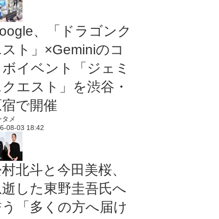
oogle、「ドラゴンク
スト」×Geminiのコ
ラボイベント「ジェミ
ニクエスト」を渋谷・
原宿で開催
ンタメ
6-08-03 18:42
松村北斗と今田美桜、
急逝した東野圭吾氏へ
誓う「多くの方へ届け