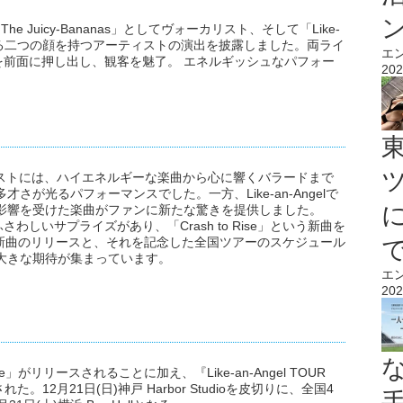
he Juicy-Bananas」としてヴォーカリスト、そして「Like-
異なる二つの顔を持つアーティストの演出を披露しました。両ライ
エ
前面に押し出し、観客を魅了。 エネルギッシュなパフォー
202
sのセットリストには、ハイエネルギーな楽曲から心に響くバラードまで
才さが光るパフォーマンスでした。一方、Like-an-Angelで
aの影響を受けた楽曲がファンに新たな驚きを提供しました。
しいサプライズがあり、「Crash to Rise」という新曲を
新曲のリリースと、それを記念した全国ツアーのスケジュール
活動に大きな期待が集まっています。
エ
202
ise」がリリースされることに加え、『Like-an-Angel TOUR
が発表された。12月21日(日)神戸 Harbor Studioを皮切りに、全国4