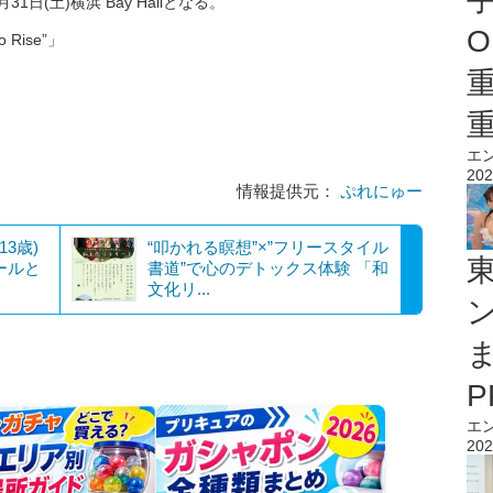
日(土)横浜 Bay Hallとなる。
O
o Rise”」
エ
202
情報提供元：
ぷれにゅー
3歳)
“叩かれる瞑想”×”フリースタイル
ールと
書道”で心のデトックス体験 「和
文化リ...
エ
202