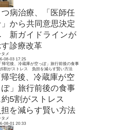
うつ病治療、「医師任
せ」から共同意思決定
へ 新ガイドラインが
示す診療改革
ンタメ
6-08-03 17:25
「帰宅後、冷蔵庫が空
っぽ」旅行前後の食事
に約5割がストレス
負担を減らす賢い方法
ンタメ
6-08-01 20:33