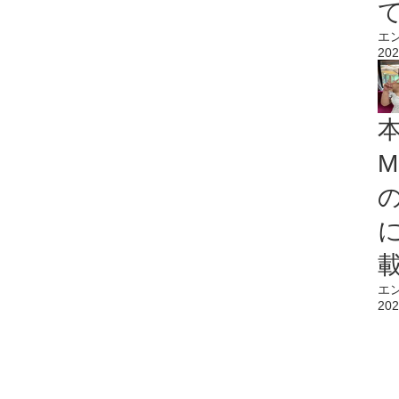
エ
202
M
エ
202