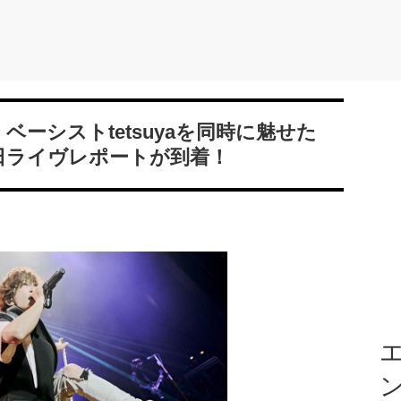
、ベーシストtetsuyaを同時に魅せた
生日ライヴレポートが到着！
エ