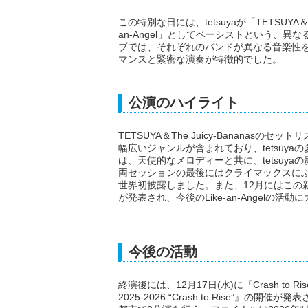
この特別な日には、tetsuyaが「TETSUYA＆T
an-Angel」としてベーシストという、
ブでは、それぞれのバンドが異なる音楽性を
マンスと緊密な演奏が特徴的でした。
公演のハイライト
TETSUYA＆The Juicy-Banana
幅広いジャンルが含まれており、tetsuyaの多
は、天使的なメロディーと共に、tetsuy
両セッションの最後にはクライマックスにふさわ
世界初披露しました。また、12月にはこの
が発表され、今後のLike-an-Angelの
今後の活動
終演後には、12月17日(水)に「Crash to R
2025-2026 “Crash to Rise”』の開催