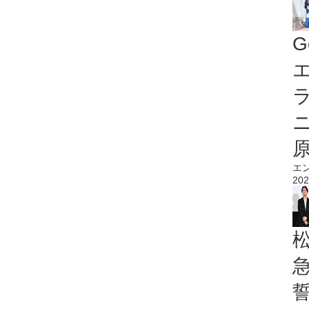
G
エ
エ
202