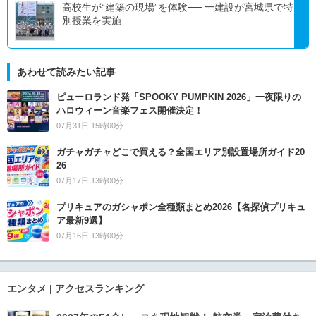
高校生が“建築の現場”を体験── 一建設が宮城県で特
別授業を実施
あわせて読みたい記事
ピューロランド発「SPOOKY PUMPKIN 2026」一夜限りの
ハロウィーン音楽フェス開催決定！
07月31日 15時00分
ガチャガチャどこで買える？全国エリア別設置場所ガイド20
26
07月17日 13時00分
プリキュアのガシャポン全種類まとめ2026【名探偵プリキュ
ア最新9選】
07月16日 13時00分
エンタメ | アクセスランキング