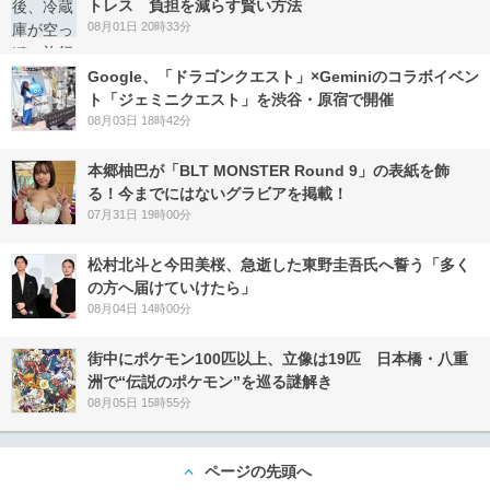
トレス 負担を減らす賢い方法
08月01日 20時33分
Google、「ドラゴンクエスト」×Geminiのコラボイベン
ト「ジェミニクエスト」を渋谷・原宿で開催
08月03日 18時42分
本郷柚巴が「BLT MONSTER Round 9」の表紙を飾
る！今までにはないグラビアを掲載！
07月31日 19時00分
松村北斗と今田美桜、急逝した東野圭吾氏へ誓う「多く
の方へ届けていけたら」
08月04日 14時00分
街中にポケモン100匹以上、立像は19匹 日本橋・八重
洲で“伝説のポケモン”を巡る謎解き
08月05日 15時55分
ページの先頭へ