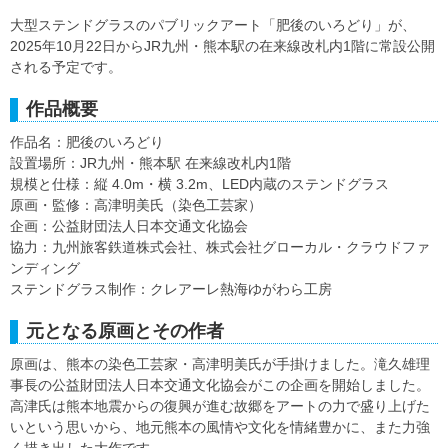
大型ステンドグラスのパブリックアート「肥後のいろどり」が、
2025年10月22日からJR九州・熊本駅の在来線改札内1階に常設公開
される予定です。
作品概要
作品名：肥後のいろどり
設置場所：JR九州・熊本駅 在来線改札内1階
規模と仕様：縦 4.0m・横 3.2m、LED内蔵のステンドグラス
原画・監修：高津明美氏（染色工芸家）
企画：公益財団法人日本交通文化協会
協力：九州旅客鉄道株式会社、株式会社グローカル・クラウドファ
ンディング
ステンドグラス制作：クレアーレ熱海ゆがわら工房
元となる原画とその作者
原画は、熊本の染色工芸家・高津明美氏が手掛けました。滝久雄理
事長の公益財団法人日本交通文化協会がこの企画を開始しました。
高津氏は熊本地震からの復興が進む故郷をアートの力で盛り上げた
いという思いから、地元熊本の風情や文化を情緒豊かに、また力強