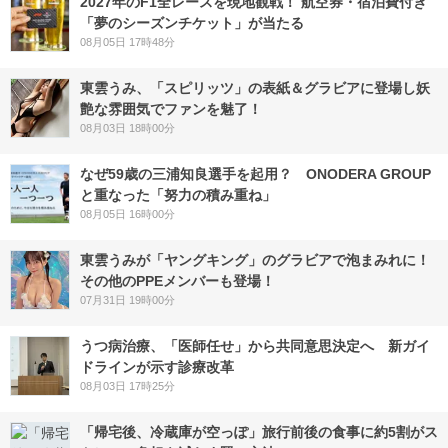
2027年のF1全レースを現地観戦！ 航空券・宿泊費付き
「夢のシーズンチケット」が当たる
08月05日 17時48分
東雲うみ、「スピリッツ」の表紙＆グラビアに登場し妖
艶な雰囲気でファンを魅了！
08月03日 18時00分
なぜ59歳の三浦知良選手を起用？ ONODERA GROUP
と重なった「努力の積み重ね」
08月05日 16時00分
東雲うみが「ヤングキング」のグラビアで泡まみれに！
その他のPPEメンバーも登場！
07月31日 19時00分
うつ病治療、「医師任せ」から共同意思決定へ 新ガイ
ドラインが示す診療改革
08月03日 17時25分
「帰宅後、冷蔵庫が空っぽ」旅行前後の食事に約5割がス