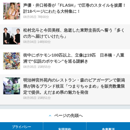
声優・井口裕香が「FLASH」で圧巻のスタイルを披露！
計18ページにわたる大特集に！
08月05日 7時00分
松村北斗と今田美桜、急逝した東野圭吾氏へ誓う「多く
の方へ届けていけたら」
08月04日 14時00分
街中にポケモン100匹以上、立像は19匹 日本橋・八重
洲で“伝説のポケモン”を巡る謎解き
08月05日 15時55分
明治神宮外苑内のレストラン・森のビアガーデンで新潟
県が誇るブランド枝豆「つまりちゃまめ」を販売数量限
定で提供。えだまめ県の魅力を発信
08月05日 15時51分
ページの先頭へ
プライバシー
利用規約
免責事項