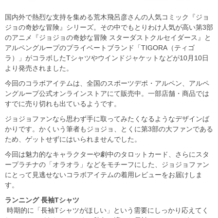
国内外で熱烈な支持を集める荒木飛呂彦さんの人気コミック『ジョ
ジョの奇妙な冒険』シリーズ。その中でもとりわけ人気が高い第3部
のアニメ『ジョジョの奇妙な冒険 スターダストクルセイダース』と
アルペングループのプライベートブランド「TIGORA（ティゴ
ラ）」がコラボしたTシャツやウインドジャケットなどが10月10日
より発売されました。
今回のコラボアイテムは、全国のスポーツデポ・アルペン、アルペ
ングループ公式オンラインストアにて販売中。一部店舗・商品では
すでに売り切れも出ているようです。
ジョジョファンなら思わず手に取ってみたくなるようなデザインば
かりです。かくいう筆者もジョジョ、とくに第3部の大ファンである
ため、ゲットせずにはいられませんでした。
今回は魅力的なキャラクターや劇中のタロットカード、さらにスタ
ープラチナの「オラオラ」などをモチーフにした、ジョジョファン
にとって見逃せないコラボアイテムの着用レビューをお届けしま
す。
ランニング 長袖Tシャツ
時期的に「長袖Tシャツがほしい」という需要にしっかり応えてく