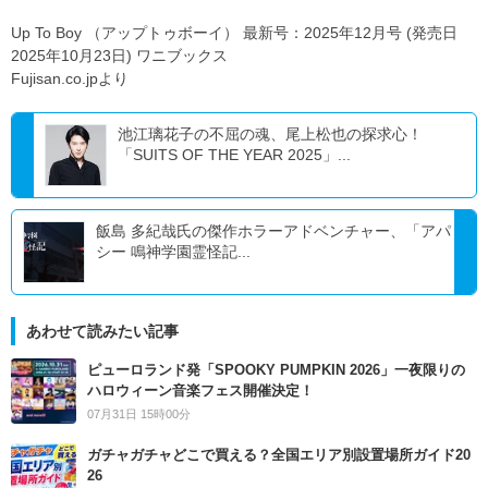
Up To Boy （アップトゥボーイ） 最新号：2025年12月号 (発売日
2025年10月23日) ワニブックス
Fujisan.co.jpより
池江璃花子の不屈の魂、尾上松也の探求心！
「SUITS OF THE YEAR 2025」...
飯島 多紀哉氏の傑作ホラーアドベンチャー、「アパ
シー 鳴神学園霊怪記...
あわせて読みたい記事
ピューロランド発「SPOOKY PUMPKIN 2026」一夜限りの
ハロウィーン音楽フェス開催決定！
07月31日 15時00分
ガチャガチャどこで買える？全国エリア別設置場所ガイド20
26