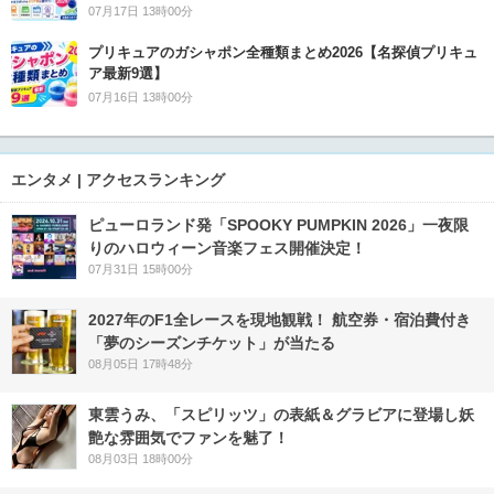
07月17日 13時00分
プリキュアのガシャポン全種類まとめ2026【名探偵プリキュ
ア最新9選】
07月16日 13時00分
エンタメ | アクセスランキング
ピューロランド発「SPOOKY PUMPKIN 2026」一夜限
りのハロウィーン音楽フェス開催決定！
07月31日 15時00分
2027年のF1全レースを現地観戦！ 航空券・宿泊費付き
「夢のシーズンチケット」が当たる
08月05日 17時48分
東雲うみ、「スピリッツ」の表紙＆グラビアに登場し妖
艶な雰囲気でファンを魅了！
08月03日 18時00分