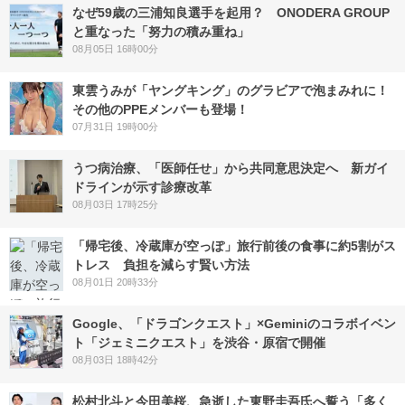
なぜ59歳の三浦知良選手を起用？ ONODERA GROUP
と重なった「努力の積み重ね」
08月05日 16時00分
東雲うみが「ヤングキング」のグラビアで泡まみれに！
その他のPPEメンバーも登場！
07月31日 19時00分
うつ病治療、「医師任せ」から共同意思決定へ 新ガイ
ドラインが示す診療改革
08月03日 17時25分
「帰宅後、冷蔵庫が空っぽ」旅行前後の食事に約5割がス
トレス 負担を減らす賢い方法
08月01日 20時33分
Google、「ドラゴンクエスト」×Geminiのコラボイベン
ト「ジェミニクエスト」を渋谷・原宿で開催
08月03日 18時42分
松村北斗と今田美桜、急逝した東野圭吾氏へ誓う「多く