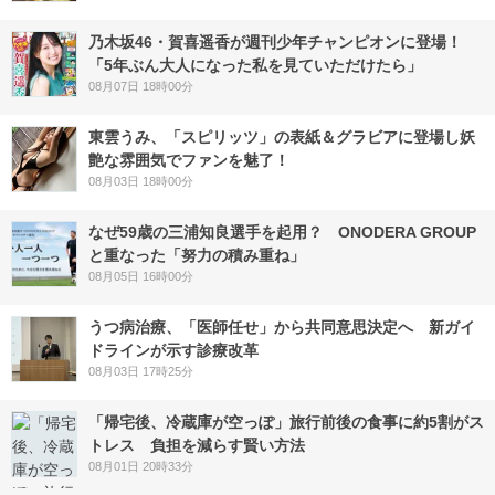
乃木坂46・賀喜遥香が週刊少年チャンピオンに登場！
「5年ぶん大人になった私を見ていただけたら」
08月07日 18時00分
東雲うみ、「スピリッツ」の表紙＆グラビアに登場し妖
艶な雰囲気でファンを魅了！
08月03日 18時00分
なぜ59歳の三浦知良選手を起用？ ONODERA GROUP
と重なった「努力の積み重ね」
08月05日 16時00分
うつ病治療、「医師任せ」から共同意思決定へ 新ガイ
ドラインが示す診療改革
08月03日 17時25分
「帰宅後、冷蔵庫が空っぽ」旅行前後の食事に約5割がス
トレス 負担を減らす賢い方法
08月01日 20時33分