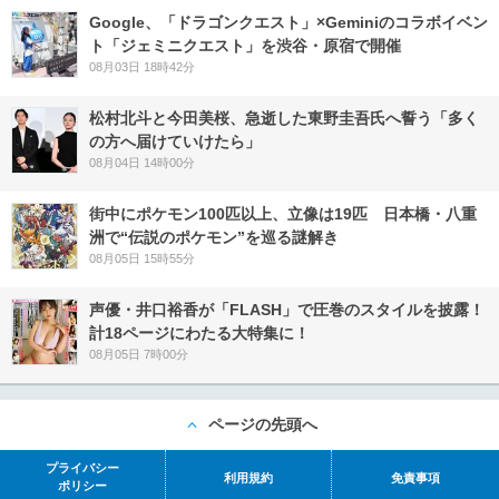
Google、「ドラゴンクエスト」×Geminiのコラボイベン
ト「ジェミニクエスト」を渋谷・原宿で開催
08月03日 18時42分
松村北斗と今田美桜、急逝した東野圭吾氏へ誓う「多く
の方へ届けていけたら」
08月04日 14時00分
街中にポケモン100匹以上、立像は19匹 日本橋・八重
洲で“伝説のポケモン”を巡る謎解き
08月05日 15時55分
声優・井口裕香が「FLASH」で圧巻のスタイルを披露！
計18ページにわたる大特集に！
08月05日 7時00分
ページの先頭へ
プライバシー
利用規約
免責事項
ポリシー