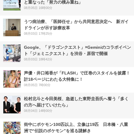
と重なった「努力の積み重ね」
08月05日 16時00分
うつ病治療、「医師任せ」から共同意思決定へ 新ガイ
ドラインが示す診療改革
08月03日 17時25分
Google、「ドラゴンクエスト」×Geminiのコラボイベン
ト「ジェミニクエスト」を渋谷・原宿で開催
08月03日 18時42分
声優・井口裕香が「FLASH」で圧巻のスタイルを披露！
計18ページにわたる大特集に！
08月05日 7時00分
松村北斗と今田美桜、急逝した東野圭吾氏へ誓う「多く
の方へ届けていけたら」
08月04日 14時00分
街中にポケモン100匹以上、立像は19匹 日本橋・八重
洲で“伝説のポケモン”を巡る謎解き