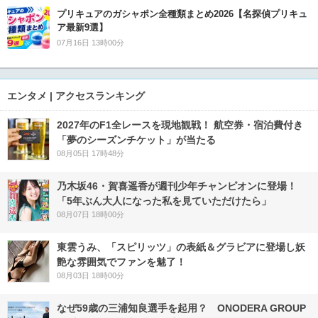
プリキュアのガシャポン全種類まとめ2026【名探偵プリキュ
ア最新9選】
07月16日 13時00分
エンタメ | アクセスランキング
2027年のF1全レースを現地観戦！ 航空券・宿泊費付き
「夢のシーズンチケット」が当たる
08月05日 17時48分
乃木坂46・賀喜遥香が週刊少年チャンピオンに登場！
「5年ぶん大人になった私を見ていただけたら」
08月07日 18時00分
東雲うみ、「スピリッツ」の表紙＆グラビアに登場し妖
艶な雰囲気でファンを魅了！
08月03日 18時00分
なぜ59歳の三浦知良選手を起用？ ONODERA GROUP