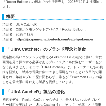
「Rocket Balloon」の日本での先行販売を、2025年12月より開始し
ます。
概要
項目名：UltrA CatcheR
項目名：自動ポケモンゲットデバイス「Rocket Balloon」
項目名：2025年12月
項目名：
https://ja.gamerznationtech.com/catchpokemon
「UltrA CatcheR」のブランド理念と使命
戦略性の高いコンテンツが増えるPokemon GOの進化に伴い、常に
画面を見て操作する必要があるプレイスタイルに悩むユーザーも少
なくありません。そこで「UltrA CatcheR」は、トレーナーたちの負
担を軽減し、戦略や冒険に集中できる環境をつくるという目的で開
発され、年齢やプレイ歴に関わらず、誰もが「Pokemon GO」の楽
しさを最大限に味わえる製品を提供しています。
「UltrA CatcheR」製品の進化
初代モデル「Pocket GoGo」から始まり、最大4人のマルチプレイ
ヤー対応を実現した「Ultra Catcher 4」、そして「効率」と「簡単