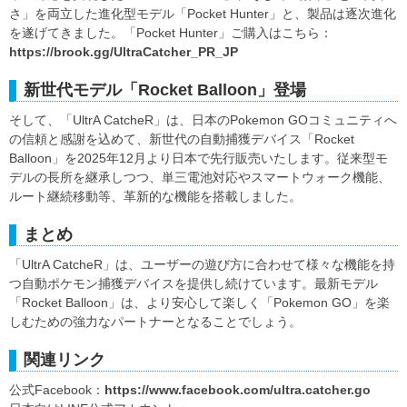
さ」を両立した進化型モデル「Pocket Hunter」と、製品は逐次進化
を遂げてきました。「Pocket Hunter」ご購入はこちら：
https://brook.gg/UltraCatcher_PR_JP
新世代モデル「Rocket Balloon」登場
そして、「UltrA CatcheR」は、日本のPokemon GOコミュニティへ
の信頼と感謝を込めて、新世代の自動捕獲デバイス「Rocket
Balloon」を2025年12月より日本で先行販売いたします。従来型モ
デルの長所を継承しつつ、単三電池対応やスマートウォーク機能、
ルート継続移動等、革新的な機能を搭載しました。
まとめ
「UltrA CatcheR」は、ユーザーの遊び方に合わせて様々な機能を持
つ自動ポケモン捕獲デバイスを提供し続けています。最新モデル
「Rocket Balloon」は、より安心して楽しく「Pokemon GO」を楽
しむための強力なパートナーとなることでしょう。
関連リンク
公式Facebook：
https://www.facebook.com/ultra.catcher.go