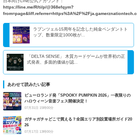
日本向けLINE公式アカウント：
https://line.me/R/ti/p/@368efqym?
from=page&liff.referrer=https%3A%2F%2Fja.gamerznationtech
ラプンツェル15周年を記念した純金ペンダントト
ップ、数量限定1000枚が...
「DELTA SENSE」 木質カードゲームが世界初の正
式発表、多面的価値が認...
あわせて読みたい記事
ピューロランド発「SPOOKY PUMPKIN 2026」一夜限りの
ハロウィーン音楽フェス開催決定！
07月31日 15時00分
ガチャガチャどこで買える？全国エリア別設置場所ガイド20
26
07月17日 13時00分