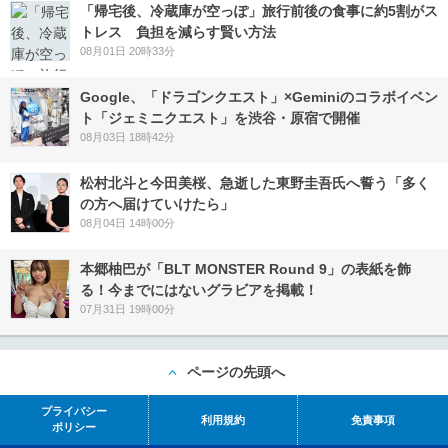
「帰宅後、冷蔵庫が空っぽ」旅行前後の食事に約5割がス
トレス 負担を減らす賢い方法
08月01日 20時33分
Google、「ドラゴンクエスト」×Geminiのコラボイベン
ト「ジェミニクエスト」を渋谷・原宿で開催
08月03日 18時42分
松村北斗と今田美桜、急逝した東野圭吾氏へ誓う「多く
の方へ届けていけたら」
08月04日 14時00分
本郷柚巴が「BLT MONSTER Round 9」の表紙を飾
る！今までにはないグラビアを掲載！
07月31日 19時00分
ページの先頭へ
プライバシー
利用規約
免責事項
ポリシー