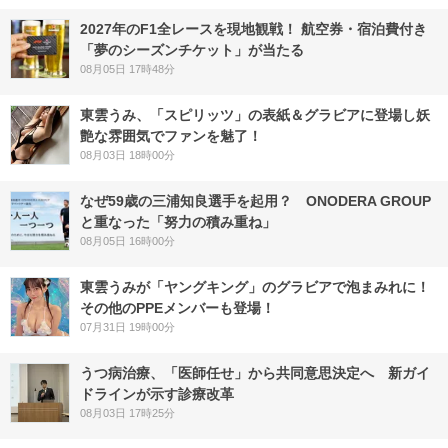
2027年のF1全レースを現地観戦！ 航空券・宿泊費付き
「夢のシーズンチケット」が当たる
08月05日 17時48分
東雲うみ、「スピリッツ」の表紙＆グラビアに登場し妖
艶な雰囲気でファンを魅了！
08月03日 18時00分
なぜ59歳の三浦知良選手を起用？ ONODERA GROUP
と重なった「努力の積み重ね」
08月05日 16時00分
東雲うみが「ヤングキング」のグラビアで泡まみれに！
その他のPPEメンバーも登場！
07月31日 19時00分
うつ病治療、「医師任せ」から共同意思決定へ 新ガイ
ドラインが示す診療改革
08月03日 17時25分