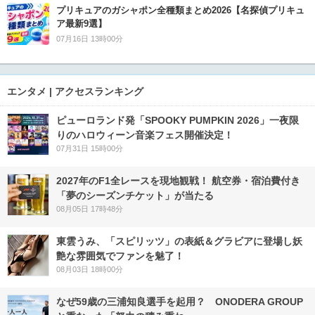
プリキュアのガシャポン全種類まとめ2026【名探偵プリキュ
ア最新9選】
07月16日 13時00分
エンタメ | アクセスランキング
ピューロランド発「SPOOKY PUMPKIN 2026」一夜限
りのハロウィーン音楽フェス開催決定！
07月31日 15時00分
2027年のF1全レースを現地観戦！ 航空券・宿泊費付き
「夢のシーズンチケット」が当たる
08月05日 17時48分
東雲うみ、「スピリッツ」の表紙＆グラビアに登場し妖
艶な雰囲気でファンを魅了！
08月03日 18時00分
なぜ59歳の三浦知良選手を起用？ ONODERA GROUP