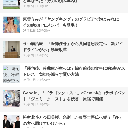
と重なった「努力の積み重ね」
08月05日 16時00分
東雲うみが「ヤングキング」のグラビアで泡まみれに！
その他のPPEメンバーも登場！
07月31日 19時00分
うつ病治療、「医師任せ」から共同意思決定へ 新ガイ
ドラインが示す診療改革
08月03日 17時25分
「帰宅後、冷蔵庫が空っぽ」旅行前後の食事に約5割がス
トレス 負担を減らす賢い方法
08月01日 20時33分
Google、「ドラゴンクエスト」×Geminiのコラボイベン
ト「ジェミニクエスト」を渋谷・原宿で開催
08月03日 18時42分
松村北斗と今田美桜、急逝した東野圭吾氏へ誓う「多く
の方へ届けていけたら」