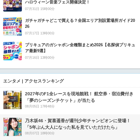
ハロウィーン音楽フェス開催決定！
07月31日 15時00分
ガチャガチャどこで買える？全国エリア別設置場所ガイド20
26
07月17日 13時00分
プリキュアのガシャポン全種類まとめ2026【名探偵プリキュ
ア最新9選】
07月16日 13時00分
エンタメ | アクセスランキング
2027年のF1全レースを現地観戦！ 航空券・宿泊費付き
「夢のシーズンチケット」が当たる
08月05日 17時48分
乃木坂46・賀喜遥香が週刊少年チャンピオンに登場！
「5年ぶん大人になった私を見ていただけたら」
08月07日 18時00分