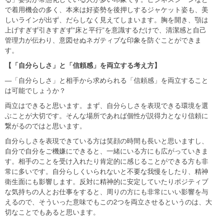
で着用機会の多く、本来は好姿勢を後押しするジャケット姿も、美
しいラインが出ず、だらしなく見えてしまいます。胸を開き、顎は
上げすぎず引きすぎず“床と平行”を意識するだけで、清潔感と自己
管理力が伝わり、意図せぬネガティブな印象を防ぐことができま
す。
【「自分らしさ」と「信頼感」を両立する考え方】
―「自分らしさ」と相手から求められる「信頼感」を両立すること
は可能でしょうか？
両立はできると思います。まず、自分らしさを表現できる環境を選
ぶことが大切です。そんな場所であれば個性が説得力となり信頼に
繋がるのではと思います。
自分らしさを表現できている方は笑顔の時間も長いと思いますし、
自分で自分をご機嫌にできると、一緒にいる方にも広がっていきま
す。相手のことを受け入れたり肯定的に感じることができる方も非
常に多いです。自分らしくいられないと不要な我慢をしたり、精神
衛生面にも影響します。反対に精神的に安定していたりポジティブ
な気持ちの人とお仕事をすると、周りの方にも非常にいい影響を与
えるので、そういった意味でもこの2つを両立させるというのは、大
切なことでもあると思います。