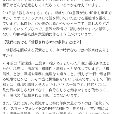
相手がどんな想定をしてくださっているのかを考えています。
2つ目は「親しみやすさ」です。威厳やプロ意識が強い印象も重要で
すが、まずはリラックスして話を聞いていただける距離感を重視し
ています。私自身、顔や体の印象がややシャープで、親しみやすさ
が出にくいタイプなので、服装や表情で「話しかけやすい／緊張し
ない」印象や空気感を意図的に作るよう心がけています。
【現代における「信頼される3つの条件」とは？】
―信頼感を醸成する要素として、今の時代ならではの観点はありま
すか？
20年前は「清潔感・上品さ・控えめ」といった印象が重視されまし
たが、現在は「清潔感・機能性・調和」へと変化しています。「機
能性」とは、職場や業務に無理なく適うこと。例えば“一日中動き回
る職場でピンヒールが本当に機能的か“という視点です。そして「調
和」は、職場や職種とその人”らしさ”との一致です。時代と共に、
見た目の美しさだけでなく、自分らしさと働きやすさが備わってこ
そ、現代の「信頼される印象」につながります。
また、現代において意識すると特に印象の差がつくのは「姿勢」で
す。 スマートフォンやPCの長時間利用で「巻き肩」「首が前に出
る」姿勢が常態化している人が多い印象です。ビジネスシーンなど