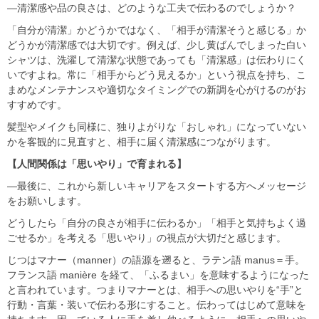
―清潔感や品の良さは、どのような工夫で伝わるのでしょうか？
「自分が清潔」かどうかではなく、「相手が清潔そうと感じる」か
どうかが清潔感では大切です。例えば、少し黄ばんでしまった白い
シャツは、洗濯して清潔な状態であっても「清潔感」は伝わりにく
いですよね。常に「相手からどう見えるか」という視点を持ち、こ
まめなメンテナンスや適切なタイミングでの新調を心がけるのがお
すすめです。
髪型やメイクも同様に、独りよがりな「おしゃれ」になっていない
かを客観的に見直すと、相手に届く清潔感につながります。
【人間関係は「思いやり」で育まれる】
―最後に、これから新しいキャリアをスタートする方へメッセージ
をお願いします。
どうしたら「自分の良さが相手に伝わるか」「相手と気持ちよく過
ごせるか」を考える「思いやり」の視点が大切だと感じます。
じつはマナー（manner）の語源を遡ると、ラテン語 manus＝手。
フランス語 manière を経て、「ふるまい」を意味するようになった
と言われています。つまりマナーとは、相手への思いやりを“手”と
行動・言葉・装いで伝わる形にすること。伝わってはじめて意味を