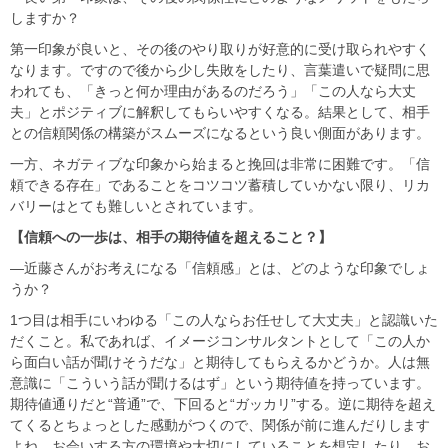
しますか？
第一印象が良いと、その後のやり取りが好意的に受け取られやすく
なります。ですので後から少し失敗をしたり、言葉遣いで疑問に思
われても、「きっと何か理由があるのだろう」「この人なら大丈
夫」とポジティブに解釈してもらいやすくなる。結果として、相手
との信頼関係の構築がスムーズになるという良い側面があります。
一方、ネガティブな印象から始まると挽回は非常に困難です。「信
頼できる存在」であることをコツコツ蓄積していかない限り、リカ
バリーはとても難しいとされています。
【信頼への一歩は、相手の期待値を超えること？】
―近藤さんがお考えになる「信頼感」とは、どのような印象でしょ
うか？
1つ目は相手にいわゆる「この人ならお任せして大丈夫」と認識いた
だくこと。私であれば、イメージコンサルタントとして「この人か
ら面白い話が聞けそうだな」と期待してもらえるかどうか。人は無
意識に「こういう話が聞けるはず」という期待値を持っています。
期待値通りだと“普通”で、下回ると“ガッカリ”する。逆に期待を超え
てくるとちょっとした感動がつくので、関係が前に進んだりします
よね。お会いする方の環境や大切にしていることを想定したり、お