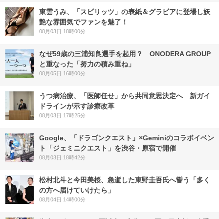
東雲うみ、「スピリッツ」の表紙＆グラビアに登場し妖
艶な雰囲気でファンを魅了！
08月03日 18時00分
なぜ59歳の三浦知良選手を起用？ ONODERA GROUP
と重なった「努力の積み重ね」
08月05日 16時00分
うつ病治療、「医師任せ」から共同意思決定へ 新ガイ
ドラインが示す診療改革
08月03日 17時25分
Google、「ドラゴンクエスト」×Geminiのコラボイベン
ト「ジェミニクエスト」を渋谷・原宿で開催
08月03日 18時42分
松村北斗と今田美桜、急逝した東野圭吾氏へ誓う「多く
の方へ届けていけたら」
08月04日 14時00分