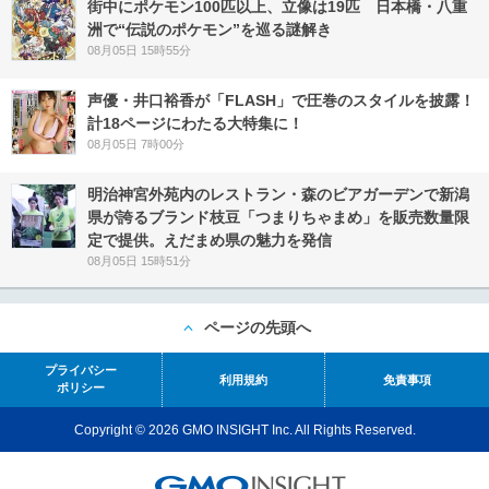
街中にポケモン100匹以上、立像は19匹 日本橋・八重
洲で“伝説のポケモン”を巡る謎解き
08月05日 15時55分
声優・井口裕香が「FLASH」で圧巻のスタイルを披露！
計18ページにわたる大特集に！
08月05日 7時00分
明治神宮外苑内のレストラン・森のビアガーデンで新潟
県が誇るブランド枝豆「つまりちゃまめ」を販売数量限
定で提供。えだまめ県の魅力を発信
08月05日 15時51分
ページの先頭へ
プライバシー
利用規約
免責事項
ポリシー
Copyright © 2026 GMO INSIGHT Inc. All Rights Reserved.