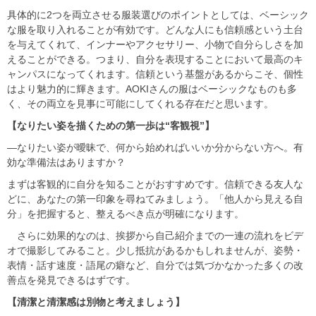
具体的に2つを両立させる服装選びのポイントとしては、ベーシック
な服を取り入れることが有効です。どんな人にも信頼感という土台
を与えてくれて、インナーやアクセサリー、小物で自分らしさを加
えることができる。つまり、自分を表現することにおいて最高のキ
ャンパスになってくれます。信頼という基盤があるからこそ、個性
はより魅力的に輝きます。AOKIさんの服はベーシックなものも多
く、その両立を見事に可能にしてくれる存在だと思います。
【なりたい姿を描くための第一歩は“客観視”】
―なりたい姿が曖昧で、何から始めればいいか分からない方へ。有
効な準備法はありますか？
まずは客観的に自分を知ることがおすすめです。信頼できる友人な
どに、あなたの第一印象を尋ねてみましょう。「他人から見える自
分」を把握すると、整えるべき点が明確になります。
さらに効果的なのは、挨拶から自己紹介までの一連の流れをビデ
オで撮影してみること。少し抵抗があるかもしれませんが、姿勢・
表情・話す速度・語尾の癖など、自分では気づかなかった多くの改
善点を発見できるはずです。
【清潔と清潔感は別物と考えましょう】