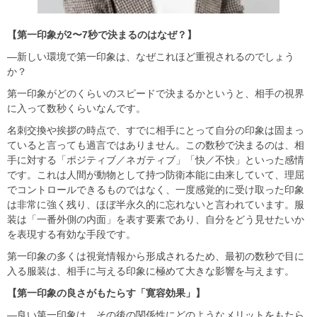
【第一印象が2〜7秒で決まるのはなぜ？】
―新しい環境で第一印象は、なぜこれほど重視されるのでしょう
か？
第一印象がどのくらいのスピードで決まるかというと、相手の視界
に入って数秒くらいなんです。
名刺交換や挨拶の時点で、すでに相手にとって自分の印象は固まっ
ていると言っても過言ではありません。この数秒で決まるのは、相
手に対する「ポジティブ／ネガティブ」「快／不快」といった感情
です。これは人間が動物として持つ防衛本能に由来していて、理屈
でコントロールできるものではなく、一度感覚的に受け取った印象
は非常に強く残り、ほぼ半永久的に忘れないと言われています。服
装は「一番外側の内面」を表す要素であり、自分をどう見せたいか
を表現する有効な手段です。
第一印象の多くは視覚情報から形成されるため、最初の数秒で目に
入る服装は、相手に与える印象に極めて大きな影響を与えます。
【第一印象の良さがもたらす「寛容効果」】
―良い第一印象は、その後の関係性にどのようなメリットをもたら