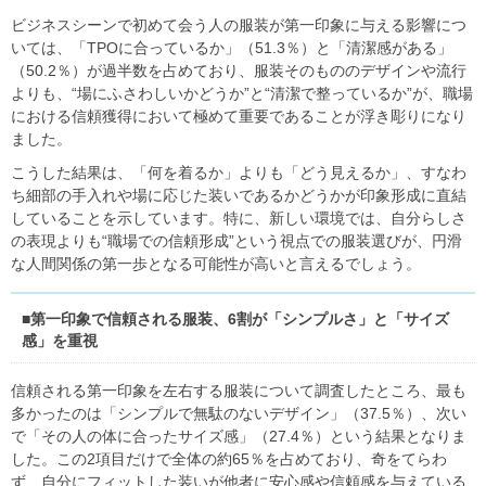
ビジネスシーンで初めて会う人の服装が第一印象に与える影響につ
いては、「TPOに合っているか」（51.3％）と「清潔感がある」
（50.2％）が過半数を占めており、服装そのもののデザインや流行
よりも、“場にふさわしいかどうか”と“清潔で整っているか”が、職場
における信頼獲得において極めて重要であることが浮き彫りになり
ました。
こうした結果は、「何を着るか」よりも「どう見えるか」、すなわ
ち細部の手入れや場に応じた装いであるかどうかが印象形成に直結
していることを示しています。特に、新しい環境では、自分らしさ
の表現よりも“職場での信頼形成”という視点での服装選びが、円滑
な人間関係の第一歩となる可能性が高いと言えるでしょう。
■第一印象で信頼される服装、6割が「シンプルさ」と「サイズ
感」を重視
信頼される第一印象を左右する服装について調査したところ、最も
多かったのは「シンプルで無駄のないデザイン」（37.5％）、次い
で「その人の体に合ったサイズ感」（27.4％）という結果となりま
した。この2項目だけで全体の約65％を占めており、奇をてらわ
ず、自分にフィットした装いが他者に安心感や信頼感を与えている