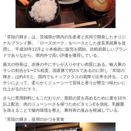
「常陸の輝き」は、茨城県が県内の生産者と共同で開発したオリジ
ナルブランド豚。「ローズポーク」をベースとした改良系統豚を使
用し、平成30年12月より本格的に販売を開始。比較的新しいブラン
ドでありながら、県内外で高い評価を獲得している。
最大の特長は、赤身の中にサシが入りやすい肉質にある。輸入豚の
サシの割合が1〜2％程度、国産豚で約3％であるのに対し「常陸の
輝き」は約4％と、国内でもトップクラスの霜降り比率を誇る。この
サシによって、柔らかくジューシーで旨味と香りが際立つ味わいに
仕上がるのだそう。
さらに専用飼料にもこだわりが。脂肪の質を高めるために麦を10％
以上配合、肉のジューシーさを保つためビタミンEを強化。乳酸菌
を加えることで腸内環境を整え、豚特有の臭みを軽減している。
「常陸の輝き」使用のかつを実食