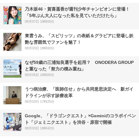
乃木坂46・賀喜遥香が週刊少年チャンピオンに登場！
「5年ぶん大人になった私を見ていただけたら」
08月07日 18時00分
東雲うみ、「スピリッツ」の表紙＆グラビアに登場し妖
艶な雰囲気でファンを魅了！
08月03日 18時00分
なぜ59歳の三浦知良選手を起用？ ONODERA GROUP
と重なった「努力の積み重ね」
08月05日 16時00分
うつ病治療、「医師任せ」から共同意思決定へ 新ガイ
ドラインが示す診療改革
08月03日 17時25分
Google、「ドラゴンクエスト」×Geminiのコラボイベン
ト「ジェミニクエスト」を渋谷・原宿で開催
08月03日 18時42分