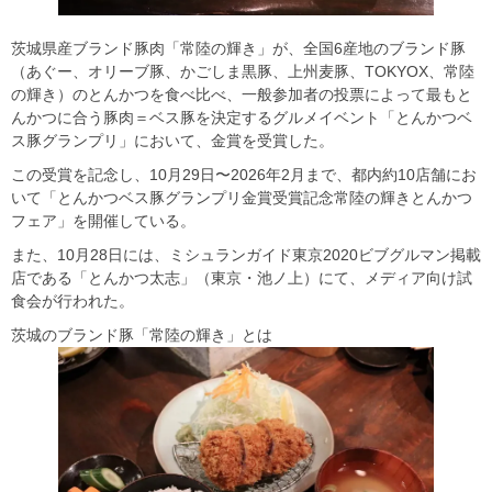
茨城県産ブランド豚肉「常陸の輝き」が、全国6産地のブランド豚
（あぐー、オリーブ豚、かごしま黒豚、上州麦豚、TOKYOX、常陸
の輝き）のとんかつを食べ比べ、一般参加者の投票によって最もと
んかつに合う豚肉＝ベス豚を決定するグルメイベント「とんかつベ
ス豚グランプリ」において、金賞を受賞した。
この受賞を記念し、10月29日〜2026年2月まで、都内約10店舗にお
いて「とんかつベス豚グランプリ金賞受賞記念常陸の輝きとんかつ
フェア」を開催している。
また、10月28日には、ミシュランガイド東京2020ビブグルマン掲載
店である「とんかつ太志」（東京・池ノ上）にて、メディア向け試
食会が行われた。
茨城のブランド豚「常陸の輝き」とは