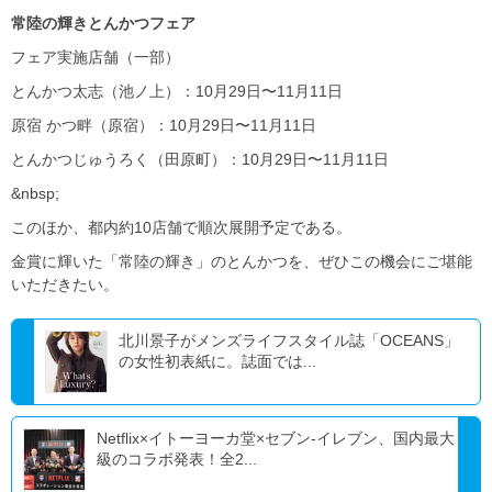
常陸の輝きとんかつフェア
フェア実施店舗（一部）
とんかつ太志（池ノ上）：10月29日〜11月11日
原宿 かつ畔（原宿）：10月29日〜11月11日
とんかつじゅうろく（田原町）：10月29日〜11月11日
&nbsp;
このほか、都内約10店舗で順次展開予定である。
金賞に輝いた「常陸の輝き」のとんかつを、ぜひこの機会にご堪能
いただきたい。
北川景子がメンズライフスタイル誌「OCEANS」
の女性初表紙に。誌面では...
Netflix×イトーヨーカ堂×セブン-イレブン、国内最大
級のコラボ発表！全2...