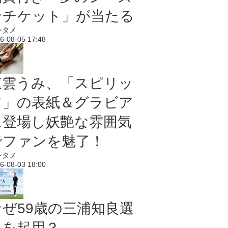
ンチケット」が当たる
ンタメ
6-08-05 17:48
東雲うみ、「スピリッ
ツ」の表紙＆グラビア
に登場し妖艶な雰囲気
でファンを魅了！
ンタメ
6-08-03 18:00
なぜ59歳の三浦知良選
手を起用？