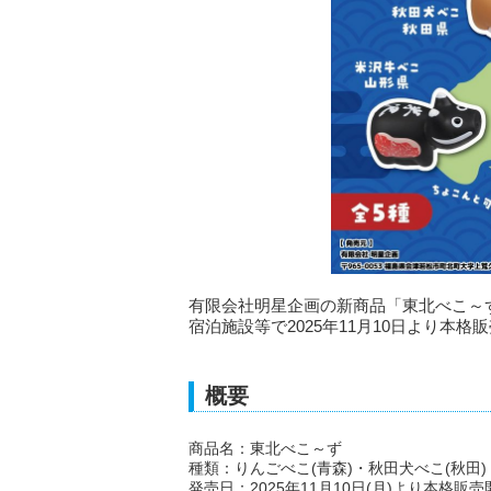
有限会社明星企画の新商品「東北べこ～
宿泊施設等で2025年11月10日より本
概要
商品名：東北べこ～ず
種類：りんごべこ(青森)・秋田犬べこ(秋田)
発売日：2025年11月10日(月)より本格販売