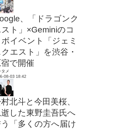
oogle、「ドラゴンク
スト」×Geminiのコ
ラボイベント「ジェミ
ニクエスト」を渋谷・
原宿で開催
ンタメ
6-08-03 18:42
松村北斗と今田美桜、
急逝した東野圭吾氏へ
誓う「多くの方へ届け