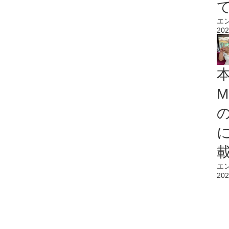
エ
202
M
エ
202