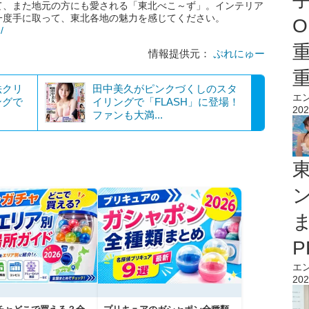
て、また地元の方にも愛される「東北べこ～ず」。インテリア
一度手に取って、東北各地の魅力を感じてください。
O
/
情報提供元：
ぷれにゅー
法クリ
田中美久がピンクづくしのスタ
エ
ングで
イリングで「FLASH」に登場！
202
ファンも大満...
エ
202