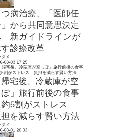
うつ病治療、「医師任
せ」から共同意思決定
へ 新ガイドラインが
示す診療改革
ンタメ
6-08-03 17:25
「帰宅後、冷蔵庫が空
っぽ」旅行前後の食事
に約5割がストレス
負担を減らす賢い方法
ンタメ
6-08-01 20:33