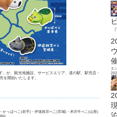
「
エ
ず」が、観光地施設、サービスエリア、道の駅、駅売店・
202
格販売を開始いたします。
2
・かっぱべこ(岩手)・伊達政宗べこ(宮城)・米沢牛べこ(山形)
開始