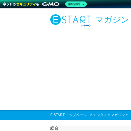
無料診断
マガジン
E START トップページ
>
エンタメ
>
マガジン
総合