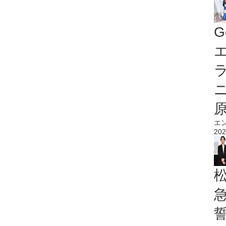
G
エ
エ
202