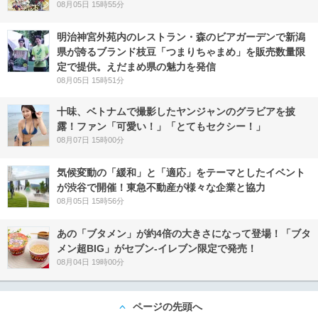
08月05日 15時55分
明治神宮外苑内のレストラン・森のビアガーデンで新潟
県が誇るブランド枝豆「つまりちゃまめ」を販売数量限
定で提供。えだまめ県の魅力を発信
08月05日 15時51分
十味、ベトナムで撮影したヤンジャンのグラビアを披
露！ファン「可愛い！」「とてもセクシー！」
08月07日 15時00分
気候変動の「緩和」と「適応」をテーマとしたイベント
が渋谷で開催！東急不動産が様々な企業と協力
08月05日 15時56分
あの「ブタメン」が約4倍の大きさになって登場！「ブタ
メン超BIG」がセブン‐イレブン限定で発売！
08月04日 19時00分
ページの先頭へ