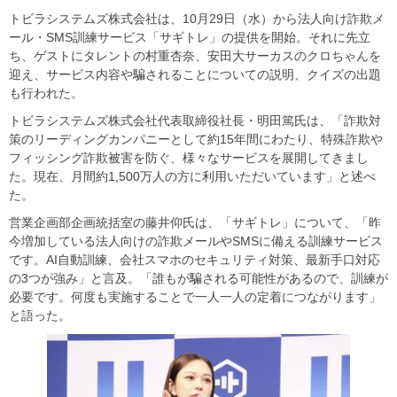
トビラシステムズ株式会社は、10月29日（水）から法人向け詐欺メ
ール・SMS訓練サービス「サギトレ」の提供を開始。それに先立
ち、ゲストにタレントの村重杏奈、安田大サーカスのクロちゃんを
迎え、サービス内容や騙されることについての説明、クイズの出題
も行われた。
トビラシステムズ株式会社代表取締役社長・明田篤氏は、「詐欺対
策のリーディングカンパニーとして約15年間にわたり、特殊詐欺や
フィッシング詐欺被害を防ぐ、様々なサービスを展開してきまし
た。現在、月間約1,500万人の方に利用いただいています」と述べ
た。
営業企画部企画統括室の藤井仰氏は、「サギトレ」について、「昨
今増加している法人向けの詐欺メールやSMSに備える訓練サービス
です。AI自動訓練、会社スマホのセキュリティ対策、最新手口対応
の3つが強み」と言及。「誰もが騙される可能性があるので、訓練が
必要です。何度も実施することで一人一人の定着につながります」
と語った。