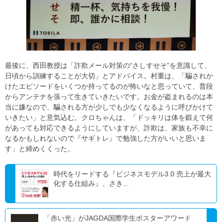
最後に、西田教授は「詐欺メール対策の“さしすせそ”を意識して、
日頃から訓練することが大切」とアドバイス。村重は、「騙されか
けたエピソードをいくつか持ってるのが怖いなと思っていて、普段
からアンテナを張って生きていきたいです。お金が盗まれるのは本
当に嫌なので、騙される方が少しでも少なくなるように呼びかけて
いきたい」と意気込む。クロちゃんは、「ドッキリは体を鍛えて何
があっても対応できるようにしていますが、詐欺は、家族も不幸に
なるかもしれないので『サギトレ』で勉強した方がいいと思いま
す」と締めくくった。
時代をリードする『ビジネスモデル3.0 売上が最大
化する仕組み』、さき...
「赤い光」がJAGDA国際学生ポスターアワード