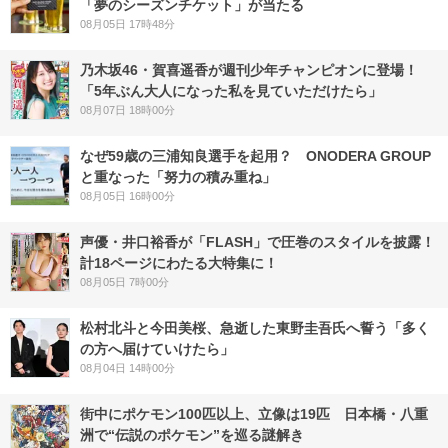
「夢のシーズンチケット」が当たる
08月05日 17時48分
乃木坂46・賀喜遥香が週刊少年チャンピオンに登場！
「5年ぶん大人になった私を見ていただけたら」
08月07日 18時00分
なぜ59歳の三浦知良選手を起用？ ONODERA GROUP
と重なった「努力の積み重ね」
08月05日 16時00分
声優・井口裕香が「FLASH」で圧巻のスタイルを披露！
計18ページにわたる大特集に！
08月05日 7時00分
松村北斗と今田美桜、急逝した東野圭吾氏へ誓う「多く
の方へ届けていけたら」
08月04日 14時00分
街中にポケモン100匹以上、立像は19匹 日本橋・八重
洲で“伝説のポケモン”を巡る謎解き