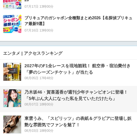
07月17日 13時00分
プリキュアのガシャポン全種類まとめ2026【名探偵プリキュ
ア最新9選】
07月16日 13時00分
エンタメ | アクセスランキング
2027年のF1全レースを現地観戦！ 航空券・宿泊費付き
「夢のシーズンチケット」が当たる
08月05日 17時48分
乃木坂46・賀喜遥香が週刊少年チャンピオンに登場！
「5年ぶん大人になった私を見ていただけたら」
08月07日 18時00分
東雲うみ、「スピリッツ」の表紙＆グラビアに登場し妖
艶な雰囲気でファンを魅了！
08月03日 18時00分