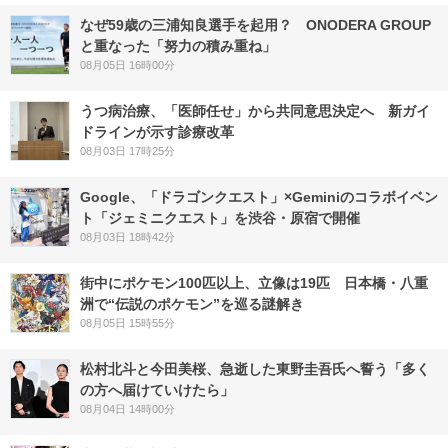
なぜ59歳の三浦知良選手を起用？ ONODERA GROUP
と重なった「努力の積み重ね」
08月05日 16時00分
うつ病治療、「医師任せ」から共同意思決定へ 新ガイ
ドラインが示す診療改革
08月03日 17時25分
Google、「ドラゴンクエスト」×Geminiのコラボイベン
ト「ジェミニクエスト」を渋谷・原宿で開催
08月03日 18時42分
街中にポケモン100匹以上、立像は19匹 日本橋・八重
洲で“伝説のポケモン”を巡る謎解き
08月05日 15時55分
松村北斗と今田美桜、急逝した東野圭吾氏へ誓う「多く
の方へ届けていけたら」
08月04日 14時00分