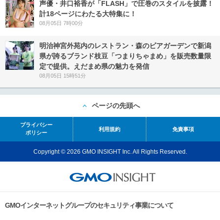
声優・井口裕香が「FLASH」で圧巻のスタイルを披露！
計18ページにわたる大特集に！
08月05日 7時00分
明治神宮外苑内のレストラン・森のビアガーデンで新潟
県が誇るブランド枝豆「つまりちゃまめ」を販売数量限
定で提供。えだまめ県の魅力を発信
08月05日 15時51分
ページの先頭へ
プライバシー
利用規約
免責事項
ポリシー
Copyright © 2026 GMO INSIGHT Inc. All Rights Reserved.
GMOインターネットグループのセキュリティ事業について