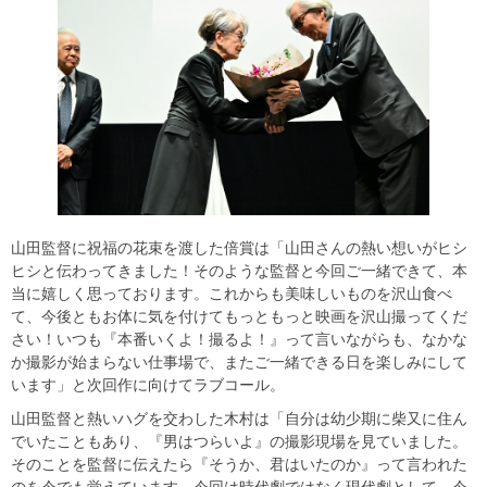
山田監督に祝福の花束を渡した倍賞は「山田さんの熱い想いがヒシ
ヒシと伝わってきました！そのような監督と今回ご一緒できて、本
当に嬉しく思っております。これからも美味しいものを沢山食べ
て、今後ともお体に気を付けてもっともっと映画を沢山撮ってくだ
さい！いつも『本番いくよ！撮るよ！』って言いながらも、なかな
か撮影が始まらない仕事場で、またご一緒できる日を楽しみにして
います」と次回作に向けてラブコール。
山田監督と熱いハグを交わした木村は「自分は幼少期に柴又に住ん
でいたこともあり、『男はつらいよ』の撮影現場を見ていました。
そのことを監督に伝えたら『そうか、君はいたのか』って言われた