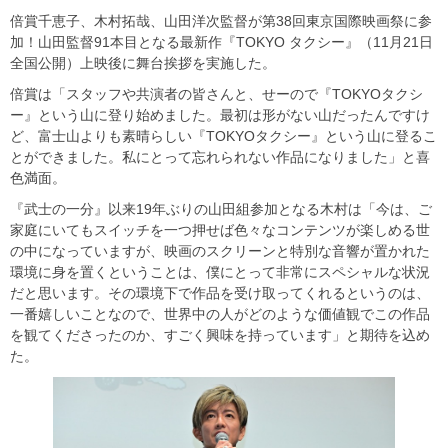
倍賞千恵子、木村拓哉、山田洋次監督が第38回東京国際映画祭に参
加！山田監督91本目となる最新作『TOKYO タクシー』（11月21日
全国公開）上映後に舞台挨拶を実施した。
倍賞は「スタッフや共演者の皆さんと、せーので『TOKYOタクシ
ー』という山に登り始めました。最初は形がない山だったんですけ
ど、富士山よりも素晴らしい『TOKYOタクシー』という山に登るこ
とができました。私にとって忘れられない作品になりました」と喜
色満面。
『武士の一分』以来19年ぶりの山田組参加となる木村は「今は、ご
家庭にいてもスイッチを一つ押せば色々なコンテンツが楽しめる世
の中になっていますが、映画のスクリーンと特別な音響が置かれた
環境に身を置くということは、僕にとって非常にスペシャルな状況
だと思います。その環境下で作品を受け取ってくれるというのは、
一番嬉しいことなので、世界中の人がどのような価値観でこの作品
を観てくださったのか、すごく興味を持っています」と期待を込め
た。