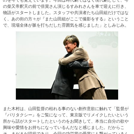
のを今でも覚えています。今回は時代劇ではなく現代劇として、今
の柴又帝釈天の前で倍賞さん演じるすみれさんを車で迎えに行き、
物語がスタートしました。スタッフや共演者たち山田組だけではな
く、あの街の方々が『また山田組がここで撮影をする』ということ
で、現場全体が脈を打ちだした雰囲気を感じました」としみじみ。
また木村は、山田監督の枯れる事のない創作意欲に触れて「監督が
『パリタクシー』をご覧になって、東京版でリメイクしたいという
所から話がスタートしたというのをお聞きして、本当に自分の欲や
興味や愛情をお持ちになっているんだなと感じました。だからこ
そ、まだまだ現役であり、今回の功労賞の受賞にも繋がっているん