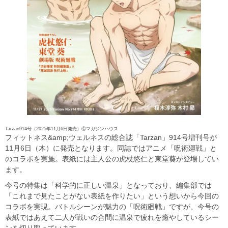
Tarzan914号（2025年11月6日発売）Ⓒマガジンハウス
フィットネス&amp;ウェルネスの総合誌「Tarzan」914号増刊号が
11月6日（木）に発売となります。同誌ではアニメ「呪術廻戦」と
のコラボを実施。表紙には主人公の虎杖悠仁と東堂葵が登場してい
ます。
今号の特集は「科学的に正しい温泉」となっており、編集部では
「これまで見たことがない表紙を作りたい」という想いから今回の
コラボを実現。バトルシーンが魅力の「呪術廻戦」ですが、今号の
表紙ではあえて二人が戦いの合間に温泉で疲れを癒やしているシー