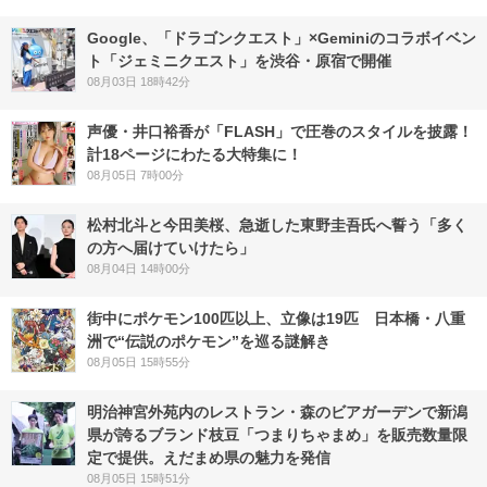
Google、「ドラゴンクエスト」×Geminiのコラボイベン
ト「ジェミニクエスト」を渋谷・原宿で開催
08月03日 18時42分
声優・井口裕香が「FLASH」で圧巻のスタイルを披露！
計18ページにわたる大特集に！
08月05日 7時00分
松村北斗と今田美桜、急逝した東野圭吾氏へ誓う「多く
の方へ届けていけたら」
08月04日 14時00分
街中にポケモン100匹以上、立像は19匹 日本橋・八重
洲で“伝説のポケモン”を巡る謎解き
08月05日 15時55分
明治神宮外苑内のレストラン・森のビアガーデンで新潟
県が誇るブランド枝豆「つまりちゃまめ」を販売数量限
定で提供。えだまめ県の魅力を発信
08月05日 15時51分