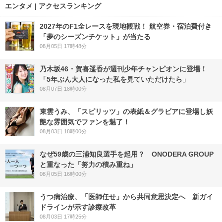
エンタメ | アクセスランキング
2027年のF1全レースを現地観戦！ 航空券・宿泊費付き
「夢のシーズンチケット」が当たる
08月05日 17時48分
乃木坂46・賀喜遥香が週刊少年チャンピオンに登場！
「5年ぶん大人になった私を見ていただけたら」
08月07日 18時00分
東雲うみ、「スピリッツ」の表紙＆グラビアに登場し妖
艶な雰囲気でファンを魅了！
08月03日 18時00分
なぜ59歳の三浦知良選手を起用？ ONODERA GROUP
と重なった「努力の積み重ね」
08月05日 16時00分
うつ病治療、「医師任せ」から共同意思決定へ 新ガイ
ドラインが示す診療改革
08月03日 17時25分