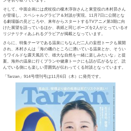
ンを切り取っています。
そして、中面企画には虎杖役の榎木淳弥さんと東堂役の木村昴さん
が登場し、スペシャルグラビア＆対談が実現。11月7日に公開とな
る劇場版の見どころや、来年からスタートするTVアニメ第3期に向
けた展望を語っているほか、表紙と同じポーズを2人がとっているオ
リジナリティあふれるグラビアが掲載となっています。
さらに、特集テーマである温泉にちなんだ二人の妄想トークも展開
され、木村さんは「海の磯のところに湧いている温泉とか、そうい
うワイルドな露天風呂で、雄大な自然を一緒に楽しみたいな」と提
案。海外の温泉に行くプランや健康トークにも話が広がるなど、読
んでいる側にも楽しい雰囲気が伝わってくる対談となっています。
「Tarzan」914号増刊号は11月6日（木）に発売です。