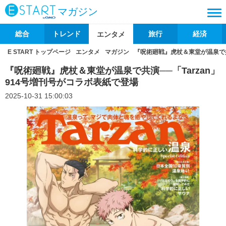
マガジン
総合
トレンド
旅行
経済
エンタメ
E START トップページ
エンタメ
マガジン
『呪術廻戦』虎杖＆東堂が温泉で共
『呪術廻戦』虎杖＆東堂が温泉で共演──「Tarzan」
914号増刊号がコラボ表紙で登場
2025-10-31 15:00:03