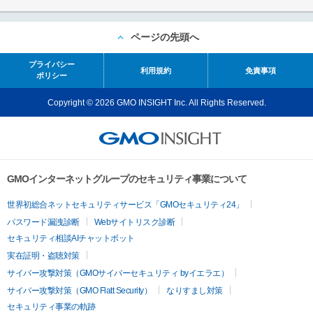
ページの先頭へ
プライバシー
利用規約
免責事項
ポリシー
Copyright © 2026 GMO INSIGHT Inc. All Rights Reserved.
GMOインターネットグループのセキュリティ事業について
世界初総合ネットセキュリティサービス「GMOセキュリティ24」
パスワード漏洩診断
Webサイトリスク診断
セキュリティ相談AIチャットボット
実在証明・盗聴対策
サイバー攻撃対策（GMOサイバーセキュリティ byイエラエ）
サイバー攻撃対策（GMO Flatt Security）
なりすまし対策
セキュリティ事業の軌跡