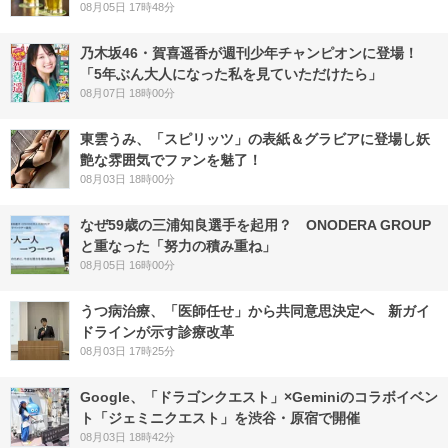
08月05日 17時48分
乃木坂46・賀喜遥香が週刊少年チャンピオンに登場！
「5年ぶん大人になった私を見ていただけたら」
08月07日 18時00分
東雲うみ、「スピリッツ」の表紙＆グラビアに登場し妖
艶な雰囲気でファンを魅了！
08月03日 18時00分
なぜ59歳の三浦知良選手を起用？ ONODERA GROUP
と重なった「努力の積み重ね」
08月05日 16時00分
うつ病治療、「医師任せ」から共同意思決定へ 新ガイ
ドラインが示す診療改革
08月03日 17時25分
Google、「ドラゴンクエスト」×Geminiのコラボイベン
ト「ジェミニクエスト」を渋谷・原宿で開催
08月03日 18時42分