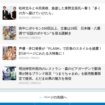
松村北斗と今田美桜、急逝した東野圭吾氏へ誓う「多く
の方へ届けていけたら」
08月04日 14時00分
街中にポケモン100匹以上、立像は19匹 日本橋・八重
洲で“伝説のポケモン”を巡る謎解き
08月05日 15時55分
声優・井口裕香が「FLASH」で圧巻のスタイルを披露！
計18ページにわたる大特集に！
08月05日 7時00分
明治神宮外苑内のレストラン・森のビアガーデンで新潟
県が誇るブランド枝豆「つまりちゃまめ」を販売数量限
定で提供。えだまめ県の魅力を発信
08月05日 15時51分
ページの先頭へ