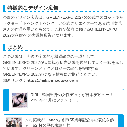
特徴的なデザイン広告
今回のデザイン広告は、GREEN×EXPO 2027の公式マスコットキャ
ラクター「トゥンクトゥンク」と公式クリエイターである蜷川実花
さんの作品を用いたもので、これが都内におけるGREEN×EXPO
2027の初めての大規模広告となります。
まとめ
この活動は、今後の全国的な機運醸成の一環として、
GREEN×EXPO 2027が大規模な広告活動を展開していく一端を示し
ています。グリーンとテクノロジーの融合を提案する
GREEN×EXPO 2027の更なる情報にご期待ください。
関連リンク：
https://mikaninagawa.com
RiRi、韓国出身の女性デュオが日本デビュー！
2025年11月にファンミーテ...
木村拓哉が「anan」創刊55周年記念号の表紙を飾
る！52 枚の歴代表紙と共...