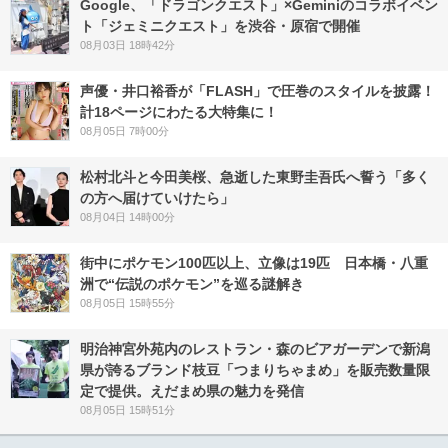
Google、「ドラゴンクエスト」×Geminiのコラボイベン
ト「ジェミニクエスト」を渋谷・原宿で開催
08月03日 18時42分
声優・井口裕香が「FLASH」で圧巻のスタイルを披露！
計18ページにわたる大特集に！
08月05日 7時00分
松村北斗と今田美桜、急逝した東野圭吾氏へ誓う「多く
の方へ届けていけたら」
08月04日 14時00分
街中にポケモン100匹以上、立像は19匹 日本橋・八重
洲で“伝説のポケモン”を巡る謎解き
08月05日 15時55分
明治神宮外苑内のレストラン・森のビアガーデンで新潟
県が誇るブランド枝豆「つまりちゃまめ」を販売数量限
定で提供。えだまめ県の魅力を発信
08月05日 15時51分