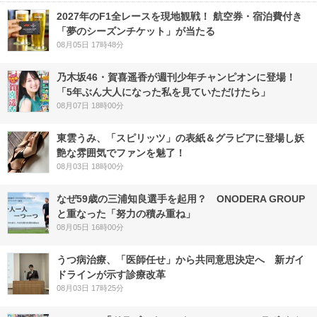
2027年のF1全レースを現地観戦！ 航空券・宿泊費付き
「夢のシーズンチケット」が当たる
08月05日 17時48分
乃木坂46・賀喜遥香が週刊少年チャンピオンに登場！
「5年ぶん大人になった私を見ていただけたら」
08月07日 18時00分
東雲うみ、「スピリッツ」の表紙＆グラビアに登場し妖
艶な雰囲気でファンを魅了！
08月03日 18時00分
なぜ59歳の三浦知良選手を起用？ ONODERA GROUP
と重なった「努力の積み重ね」
08月05日 16時00分
うつ病治療、「医師任せ」から共同意思決定へ 新ガイ
ドラインが示す診療改革
08月03日 17時25分