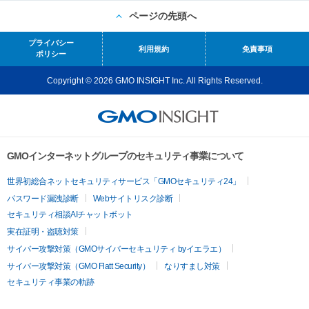
ページの先頭へ
プライバシー
利用規約
免責事項
ポリシー
Copyright © 2026 GMO INSIGHT Inc. All Rights Reserved.
GMOインターネットグループのセキュリティ事業について
世界初総合ネットセキュリティサービス「GMOセキュリティ24」
パスワード漏洩診断
Webサイトリスク診断
セキュリティ相談AIチャットボット
実在証明・盗聴対策
サイバー攻撃対策（GMOサイバーセキュリティ byイエラエ）
サイバー攻撃対策（GMO Flatt Security）
なりすまし対策
セキュリティ事業の軌跡