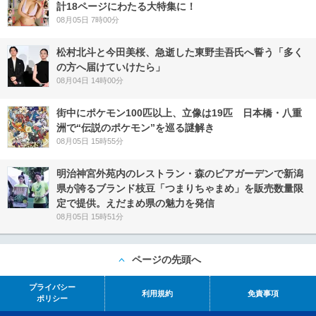
計18ページにわたる大特集に！
08月05日 7時00分
松村北斗と今田美桜、急逝した東野圭吾氏へ誓う「多く
の方へ届けていけたら」
08月04日 14時00分
街中にポケモン100匹以上、立像は19匹 日本橋・八重
洲で“伝説のポケモン”を巡る謎解き
08月05日 15時55分
明治神宮外苑内のレストラン・森のビアガーデンで新潟
県が誇るブランド枝豆「つまりちゃまめ」を販売数量限
定で提供。えだまめ県の魅力を発信
08月05日 15時51分
ページの先頭へ
プライバシー
利用規約
免責事項
ポリシー