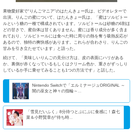
果物愛好家で“りんごマニア”のはたんきょー氏は、ビデオレターで
出演。りんごの蜜について、はたんきょー氏は、「蜜はソルビトー
ルという糖の一種で構成されています。ソルビトールは砂糖の6割ほ
どの甘さで、蜜自体は甘くありません。蜜には香り成分が多く含ま
れており、ソルビトールには食べた時に周りの熱を奪う吸熱反応が
あるので、独特の爽快感があります。これらが合わさり、りんごの
甘みを引き立たせています」と語った。
続けて、「美味しいりんごの見分け方は、皮の表面にハリがある
か、裏側が赤くなっているもしくはクリーム色か、重さがずっしり
しているか手に乗せてみることも1つの方法です」と話した。
Nintendo Switchで「エルミナージュORIGINAL ～
闇の巫女と神々の指輪～...
「雪見だいふく」8分待つとぷにぷに食感に！森七
菜＆小野賢章が“待ち時...