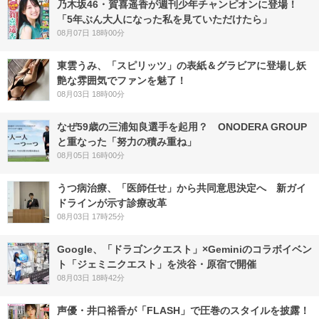
乃木坂46・賀喜遥香が週刊少年チャンピオンに登場！
「5年ぶん大人になった私を見ていただけたら」
08月07日 18時00分
東雲うみ、「スピリッツ」の表紙＆グラビアに登場し妖
艶な雰囲気でファンを魅了！
08月03日 18時00分
なぜ59歳の三浦知良選手を起用？ ONODERA GROUP
と重なった「努力の積み重ね」
08月05日 16時00分
うつ病治療、「医師任せ」から共同意思決定へ 新ガイ
ドラインが示す診療改革
08月03日 17時25分
Google、「ドラゴンクエスト」×Geminiのコラボイベン
ト「ジェミニクエスト」を渋谷・原宿で開催
08月03日 18時42分
声優・井口裕香が「FLASH」で圧巻のスタイルを披露！