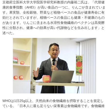
京都府立医科大学大学院医学研究科教授の内藤裕二氏は、「代替健
康的食事指数（AHEI）が高い食品の一つに、りんごが含まれていま
す。果実類、全粒穀物、野菜など植物ベースの食品が健康寿命に有
効だとされていますが、植物ベースの食品にも健康・不健康のもの
があります。りんごに含まれる水溶性食物繊維のペクチンは高発酵
性に分類され、健康への効果が高い代謝物などを生み出します」と
述べた。
WHOは1日25g以上、天然由来の食物繊維を摂取することを規定し
ている。「日本人に最も足りない栄養素は食物繊維です。食物繊維