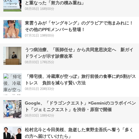
と重なった「努力の積み重ね」
08月05日 16時00分
東雲うみが「ヤングキング」のグラビアで泡まみれに！
その他のPPEメンバーも登場！
07月31日 19時00分
うつ病治療、「医師任せ」から共同意思決定へ 新ガイ
ドラインが示す診療改革
08月03日 17時25分
「帰宅後、冷蔵庫が空っぽ」旅行前後の食事に約5割がス
トレス 負担を減らす賢い方法
08月01日 20時33分
Google、「ドラゴンクエスト」×Geminiのコラボイベン
ト「ジェミニクエスト」を渋谷・原宿で開催
08月03日 18時42分
松村北斗と今田美桜、急逝した東野圭吾氏へ誓う「多く
の方へ届けていけたら」