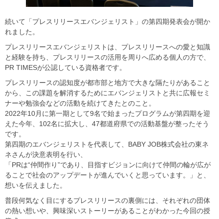
続いて「プレスリリースエバンジェリスト」の第四期発表会が開か
れました。
プレスリリースエバンジェリストは、プレスリリースへの愛と知識
と経験を持ち、プレスリリースの活用を周りへ広める個人の方で、
PR TIMESが公認している資格者です。
プレスリリースの認知度が都市部と地方で大きな隔たりがあること
から、この課題を解消するためにエバンジェリストと共に広報セミ
ナーや勉強会などの活動を続けてきたとのこと。
2022年10月に第一期として9名で始まったプログラムが第四期を迎
えた今年、102名に拡大し、47都道府県での活動基盤が整ったそう
です。
第四期のエバンジェリストを代表して、BABY JOB株式会社の東ネ
ネさんが決意表明を行い、
「PRは“仲間作り”であり、目指すビジョンに向けて仲間の輪が広が
ることで社会のアップデートが進んでいくと思っています。」と、
想いを伝えました。
普段何気なく目にするプレスリリースの裏側には、それぞれの団体
の熱い想いや、興味深いストーリーがあることがわかった今回の授