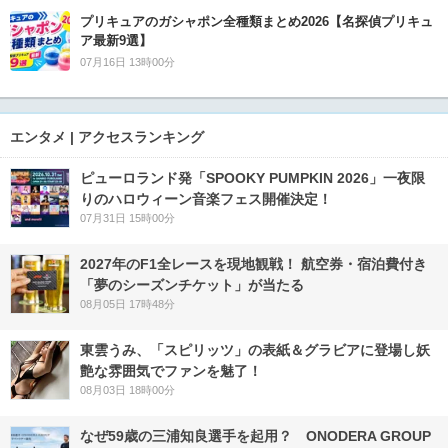
プリキュアのガシャポン全種類まとめ2026【名探偵プリキュ
ア最新9選】
07月16日 13時00分
エンタメ | アクセスランキング
ピューロランド発「SPOOKY PUMPKIN 2026」一夜限
りのハロウィーン音楽フェス開催決定！
07月31日 15時00分
2027年のF1全レースを現地観戦！ 航空券・宿泊費付き
「夢のシーズンチケット」が当たる
08月05日 17時48分
東雲うみ、「スピリッツ」の表紙＆グラビアに登場し妖
艶な雰囲気でファンを魅了！
08月03日 18時00分
なぜ59歳の三浦知良選手を起用？ ONODERA GROUP