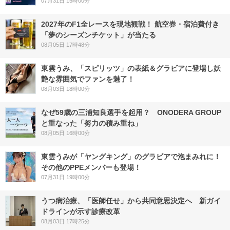
07月31日 15時00分
2027年のF1全レースを現地観戦！ 航空券・宿泊費付き
「夢のシーズンチケット」が当たる
08月05日 17時48分
東雲うみ、「スピリッツ」の表紙＆グラビアに登場し妖
艶な雰囲気でファンを魅了！
08月03日 18時00分
なぜ59歳の三浦知良選手を起用？ ONODERA GROUP
と重なった「努力の積み重ね」
08月05日 16時00分
東雲うみが「ヤングキング」のグラビアで泡まみれに！
その他のPPEメンバーも登場！
07月31日 19時00分
うつ病治療、「医師任せ」から共同意思決定へ 新ガイ
ドラインが示す診療改革
08月03日 17時25分