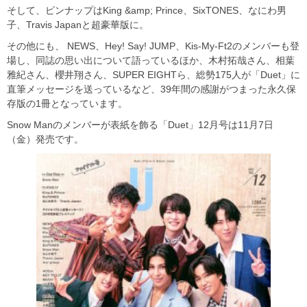
そして、ピンナップはKing &amp; Prince、SixTONES、なにわ男
子、Travis Japanと超豪華版に。
その他にも、 NEWS、Hey! Say! JUMP、Kis-My-Ft2のメンバーも登
場し、同誌の思い出について語っているほか、木村拓哉さん、相葉
雅紀さん、櫻井翔さん、SUPER EIGHTら、総勢175人が「Duet」に
直筆メッセージを送っているなど、39年間の感謝がつまった永久保
存版の1冊となっています。
Snow Manのメンバーが表紙を飾る「Duet」12月号は11月7日
（金）発売です。