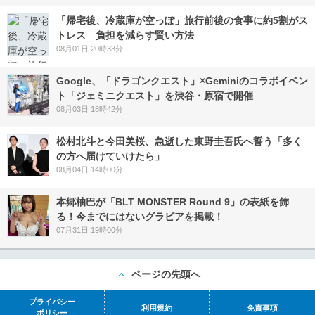
「帰宅後、冷蔵庫が空っぽ」旅行前後の食事に約5割がス
トレス 負担を減らす賢い方法
08月01日 20時33分
Google、「ドラゴンクエスト」×Geminiのコラボイベン
ト「ジェミニクエスト」を渋谷・原宿で開催
08月03日 18時42分
松村北斗と今田美桜、急逝した東野圭吾氏へ誓う「多く
の方へ届けていけたら」
08月04日 14時00分
本郷柚巴が「BLT MONSTER Round 9」の表紙を飾
る！今までにはないグラビアを掲載！
07月31日 19時00分
ページの先頭へ
プライバシー
利用規約
免責事項
ポリシー