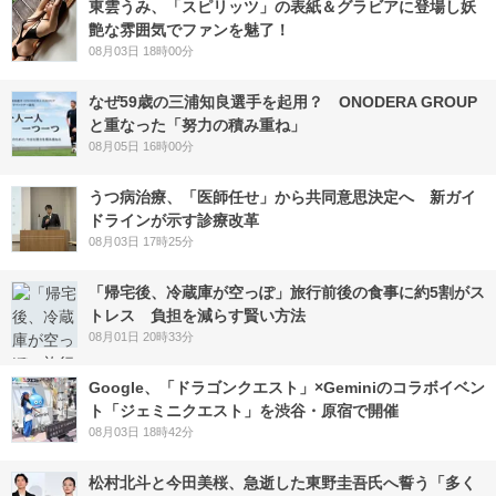
東雲うみ、「スピリッツ」の表紙＆グラビアに登場し妖
艶な雰囲気でファンを魅了！
08月03日 18時00分
なぜ59歳の三浦知良選手を起用？ ONODERA GROUP
と重なった「努力の積み重ね」
08月05日 16時00分
うつ病治療、「医師任せ」から共同意思決定へ 新ガイ
ドラインが示す診療改革
08月03日 17時25分
「帰宅後、冷蔵庫が空っぽ」旅行前後の食事に約5割がス
トレス 負担を減らす賢い方法
08月01日 20時33分
Google、「ドラゴンクエスト」×Geminiのコラボイベン
ト「ジェミニクエスト」を渋谷・原宿で開催
08月03日 18時42分
松村北斗と今田美桜、急逝した東野圭吾氏へ誓う「多く