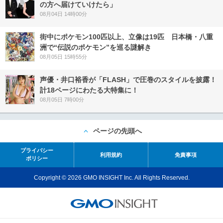
の方へ届けていけたら」
08月04日 14時00分
街中にポケモン100匹以上、立像は19匹 日本橋・八重
洲で“伝説のポケモン”を巡る謎解き
08月05日 15時55分
声優・井口裕香が「FLASH」で圧巻のスタイルを披露！
計18ページにわたる大特集に！
08月05日 7時00分
ページの先頭へ
プライバシー
利用規約
免責事項
ポリシー
Copyright © 2026 GMO INSIGHT Inc. All Rights Reserved.