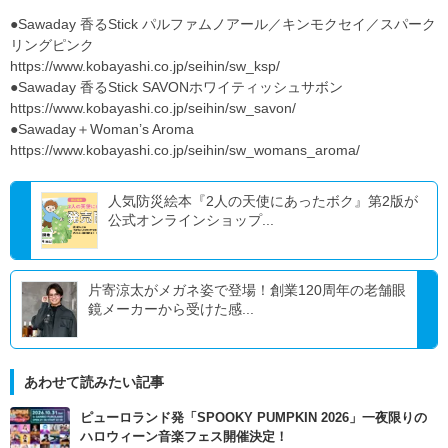
●Sawaday 香るStick パルファムノアール／キンモクセイ／スパーク
リングピンク
https://www.kobayashi.co.jp/seihin/sw_ksp/
●Sawaday 香るStick SAVONホワイティッシュサボン
https://www.kobayashi.co.jp/seihin/sw_savon/
●Sawaday＋Woman’s Aroma
https://www.kobayashi.co.jp/seihin/sw_womans_aroma/
人気防災絵本『2人の天使にあったボク』第2版が
公式オンラインショップ...
片寄涼太がメガネ姿で登場！創業120周年の老舗眼
鏡メーカーから受けた感...
あわせて読みたい記事
ピューロランド発「SPOOKY PUMPKIN 2026」一夜限りの
ハロウィーン音楽フェス開催決定！