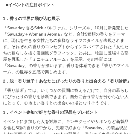
■イベントの注目ポイント
1．香りの世界に飛び込む展示
「Sawaday 香るStick パルファム」シリーズや、10月に新発売した
「Sawaday＋Woman’s Aroma」など、合計5種類の香りをテーマ
に、現代を生きる女性たちの多様なライフスタイルが表現されま
す。それぞれの香りのコンセプトからインスパイアされた「女性た
ちの暮らしを描く漫画風グラフィック」と共に、物語に登場する部
屋を再現した「ミニチュアルーム」を展示。その空間には
「Sawaday」の香りが漂います。香りを体感できる「香りのマイル
ーム」の世界を五感で楽しめます。
2．脱・香り迷子！あなたにぴったりの香りと出会える「香り診断」
「香り診断」では、いくつかの質問に答えるだけで、自分の暮らし
にぴったりの香りを診断できます。自分に合う香りが分からない人
にとって、心地よい香りとの出会いの場となりそうです。
3．イベント参加で好きな香りの現品をプレゼント
イベントに参加した人を対象に、キンモクセイやサボンなど新製品
を含む5種の香りの中から、先着で好きな「Sawaday」の製品現品