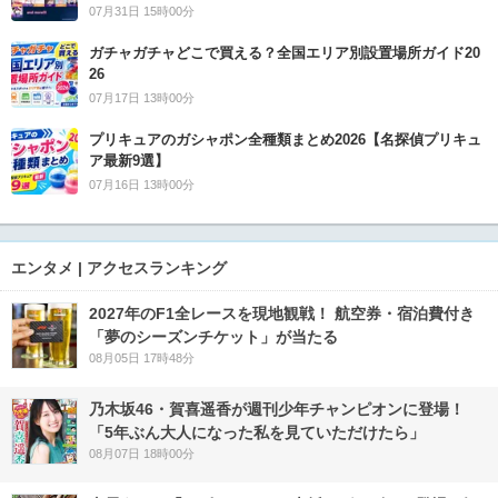
07月31日 15時00分
ガチャガチャどこで買える？全国エリア別設置場所ガイド20
26
07月17日 13時00分
プリキュアのガシャポン全種類まとめ2026【名探偵プリキュ
ア最新9選】
07月16日 13時00分
エンタメ | アクセスランキング
2027年のF1全レースを現地観戦！ 航空券・宿泊費付き
「夢のシーズンチケット」が当たる
08月05日 17時48分
乃木坂46・賀喜遥香が週刊少年チャンピオンに登場！
「5年ぶん大人になった私を見ていただけたら」
08月07日 18時00分