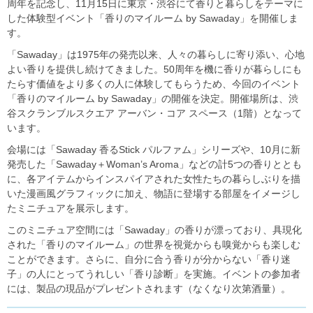
周年を記念し、11月15日に東京・渋谷にて香りと暮らしをテーマに
した体験型イベント「香りのマイルーム by Sawaday」を開催しま
す。
「Sawaday」は1975年の発売以来、人々の暮らしに寄り添い、心地
よい香りを提供し続けてきました。50周年を機に香りが暮らしにも
たらす価値をより多くの人に体験してもらうため、今回のイベント
「香りのマイルーム by Sawaday」の開催を決定。開催場所は、渋
谷スクランブルスクエア アーバン・コア スペース（1階）となって
います。
会場には「Sawaday 香るStick パルファム」シリーズや、10月に新
発売した「Sawaday＋Woman’s Aroma」などの計5つの香りととも
に、各アイテムからインスパイアされた女性たちの暮らしぶりを描
いた漫画風グラフィックに加え、物語に登場する部屋をイメージし
たミニチュアを展示します。
このミニチュア空間には「Sawaday」の香りが漂っており、具現化
された「香りのマイルーム」の世界を視覚からも嗅覚からも楽しむ
ことができます。さらに、自分に合う香りが分からない「香り迷
子」の人にとってうれしい「香り診断」を実施。イベントの参加者
には、製品の現品がプレゼントされます（なくなり次第酒量）。