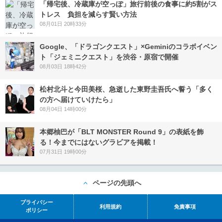
「帰宅後、冷蔵庫が空っぽ」旅行前後の食事に約5割がス
トレス 負担を減らす賢い方法
08月01日 20時33分
Google、「ドラゴンクエスト」×Geminiのコラボイベン
ト「ジェミニクエスト」を渋谷・原宿で開催
08月03日 18時42分
松村北斗と今田美桜、急逝した東野圭吾氏へ誓う「多く
の方へ届けていけたら」
08月04日 14時00分
本郷柚巴が「BLT MONSTER Round 9」の表紙を飾
る！今までにはないグラビアを掲載！
07月31日 19時00分
ページの先頭へ
プライバシー
利用規約
免責事項
ポリシー