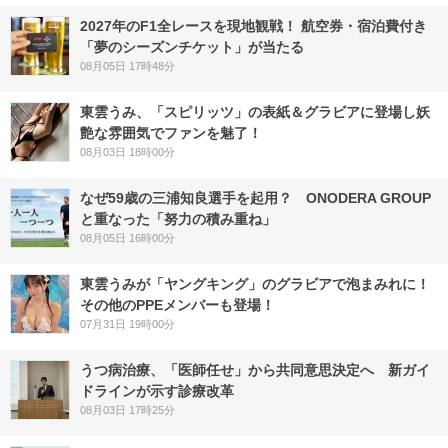
2027年のF1全レースを現地観戦！ 航空券・宿泊費付き
「夢のシーズンチケット」が当たる
08月05日 17時48分
東雲うみ、「スピリッツ」の表紙＆グラビアに登場し妖
艶な雰囲気でファンを魅了！
08月03日 18時00分
なぜ59歳の三浦知良選手を起用？ ONODERA GROUP
と重なった「努力の積み重ね」
08月05日 16時00分
東雲うみが「ヤングキング」のグラビアで泡まみれに！
その他のPPEメンバーも登場！
07月31日 19時00分
うつ病治療、「医師任せ」から共同意思決定へ 新ガイ
ドラインが示す診療改革
08月03日 17時25分