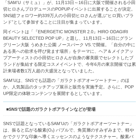
「SAM’U（サミュ）」が、11月13日～16日に大阪で開催される小田
切ヒロさんプロデュースのPOPUPイベントに出展することが決定。
SNS総フォロワー約339万人の小田切ヒロさんが選ぶ“ヒロ買いブラ
ンド”として参加することに注目が集まっています。
同イベントは「『ENERGETIC MONSTER 2.0』HIRO ODAGIRI
BEAUTY SELECTED POP UP」と題し、11月13日～16日にグラン
グリーン大阪 うめきた公園 ノースパーク VS.で開催。「自分の中に
ある美への欲求を呼び覚ます場所」をテーマに、ヘア＆メイクアッ
プアーティストの小田切ヒロさんが自身の審美眼でセレクトしたブ
ランドが集結する限定コスメイベントで、今年6月の東京開催では累
計来場者数1万人超の大盛況となっていました。
SAM’Uは、SNSでも話題の「ガラクトポアオーツートナー」のほ
か、人気製品のタッチアップ展示と販売を実施予定。さらに、POP
UP限定の体験コンテンツを展開するとしています。
■SNSで話題のガラクトポアラインなどが登場
SNSで話題となっているSAM’Uの「ガラクトポアオーツートナー」
は、振ると広がる酸素(O₂) バブルで、角質層のすみずみまで、軽や
かでクリアな印象へ導くエッセンスのようなテクスチャー。酸素バ