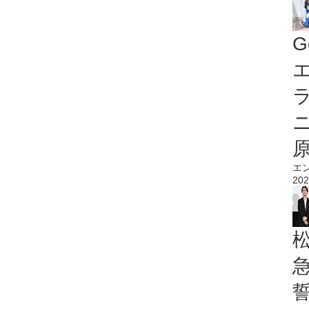
G
エ
エ
202