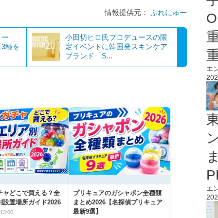
情報提供元：
ぷれにゅー
O
リー
小田切ヒロ氏プロデュースの限
3種を
定イベントに韓国発スキンケア
ブランド「S...
エ
202
エ
チャどこで買える？全
プリキュアのガシャポン全種類
202
設置場所ガイド2026
まとめ2026【名探偵プリキュア
最新9選】
13:00