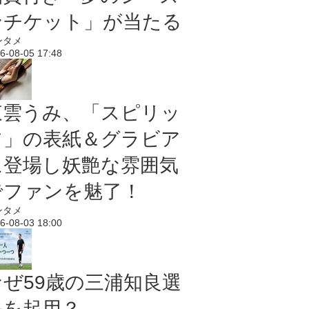
ンチケット」が当たる
ンタメ
6-08-05 17:48
東雲うみ、「スピリッ
ツ」の表紙＆グラビア
に登場し妖艶な雰囲気
でファンを魅了！
ンタメ
6-08-03 18:00
なぜ59歳の三浦知良選
手を起用？