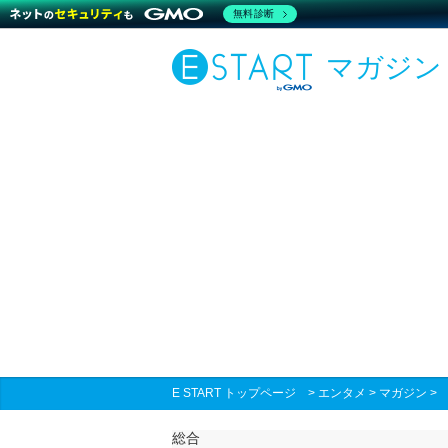
無料診断
マガジン
E START トップページ
>
エンタメ
>
マガジン
総合