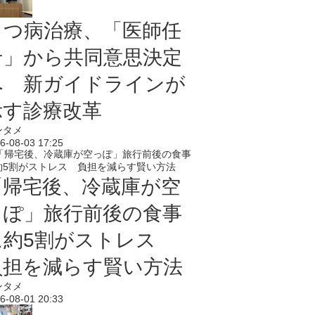
うつ病治療、「医師任
せ」から共同意思決定
へ 新ガイドラインが
示す診療改革
ンタメ
6-08-03 17:25
「帰宅後、冷蔵庫が空
っぽ」旅行前後の食事
に約5割がストレス
負担を減らす賢い方法
ンタメ
6-08-01 20:33