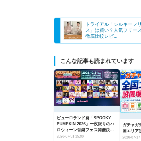
トライアル「シルキーフ
ス」は買い？人気フリース
徹底比較レビ...
こんな記事も読まれています
ピューロランド発「SPOOKY
PUMPKIN 2026」一夜限りのハ
ガチャガ
ロウィーン音楽フェス開催決
国エリア別
定！
2026-07-31 15:00
2026-07-17 