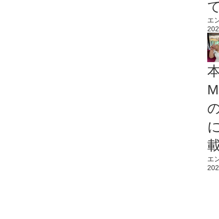
エ
202
M
エ
202