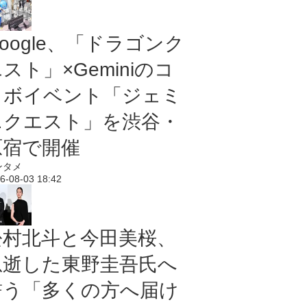
oogle、「ドラゴンク
スト」×Geminiのコ
ラボイベント「ジェミ
ニクエスト」を渋谷・
原宿で開催
ンタメ
6-08-03 18:42
松村北斗と今田美桜、
急逝した東野圭吾氏へ
誓う「多くの方へ届け