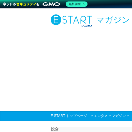
無料診断
マガジン
E START トップページ
>
エンタメ
>
マガジン
総合