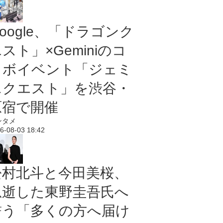
oogle、「ドラゴンク
スト」×Geminiのコ
ラボイベント「ジェミ
ニクエスト」を渋谷・
原宿で開催
ンタメ
6-08-03 18:42
松村北斗と今田美桜、
急逝した東野圭吾氏へ
誓う「多くの方へ届け