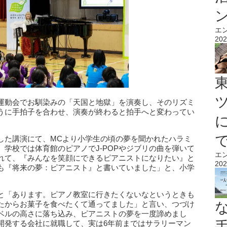
エ
202
運動会でお馴染みの「天国と地獄」を演奏し、そのリズミ
うに手拍子を合わせ、演奏が終わると拍手へと変わってい
した講演にて、MCより小学生の頃の夢を聞かれたハラミ
学校では体育館のピアノでJ-POPやジブリの曲を弾いて
エ
れて、『みんなを笑顔にできるピアニストになりたい』と
202
も『将来の夢：ピアニスト』と書いていました」と、小学
と「あります。ピアノ教室に行きたくないなというときも
たからお菓子を食べたくて通ってました」と言い、つづけ
ベルの高さに落ち込み、ピアニストの夢を一度諦めまし
開発する会社に就職して、実は6年前まではサラリーマン