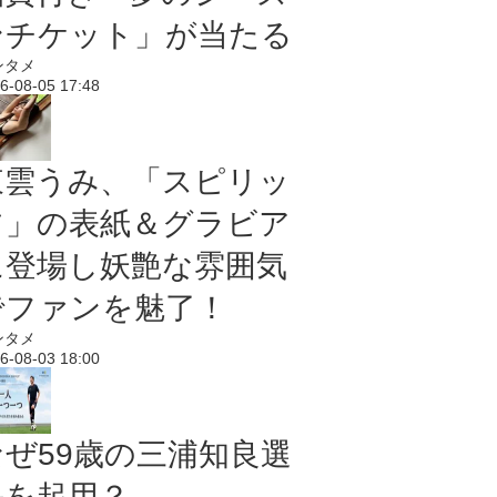
ンチケット」が当たる
ンタメ
6-08-05 17:48
東雲うみ、「スピリッ
ツ」の表紙＆グラビア
に登場し妖艶な雰囲気
でファンを魅了！
ンタメ
6-08-03 18:00
なぜ59歳の三浦知良選
手を起用？