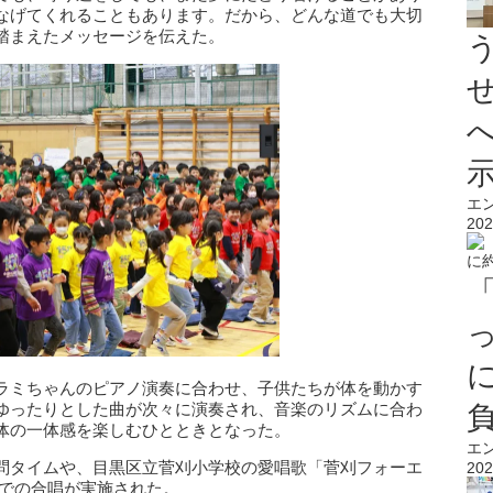
なげてくれることもあります。だから、どんな道でも大切
踏まえたメッセージを伝えた。
エ
202
ラミちゃんのピアノ演奏に合わせ、子供たちが体を動かす
ゆったりとした曲が次々に演奏され、音楽のリズムに合わ
体の一体感を楽しむひとときとなった。
エ
問タイムや、目黒区立菅刈小学校の愛唱歌「菅刈フォーエ
202
奏での合唱が実施された。