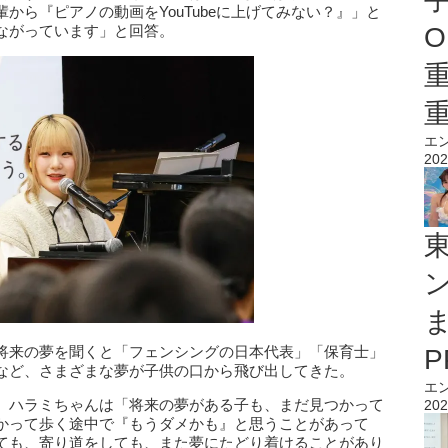
から『ピアノの動画をYouTubeに上げてみない？』」と
ながっています」と回答。
O
エ
202
将来の夢を聞くと「フェンシングの日本代表」「保育士」
など、さまざまな夢が子供の口から飛び出してきた。
エ
、ハラミちゃんは「将来の夢がある子も、まだ見つかって
202
かって歩く途中で『もうダメかも』と思うことがあって
ても、寄り道をしても、また夢にたどり着けることがあり