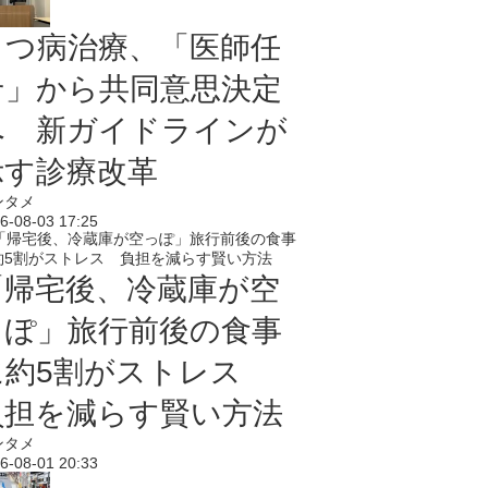
うつ病治療、「医師任
せ」から共同意思決定
へ 新ガイドラインが
示す診療改革
ンタメ
6-08-03 17:25
「帰宅後、冷蔵庫が空
っぽ」旅行前後の食事
に約5割がストレス
負担を減らす賢い方法
ンタメ
6-08-01 20:33