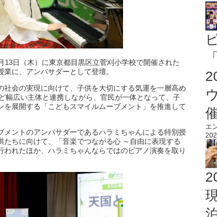
「
月13日（木）に東京都目黒区立菅刈小学校で開催された
授業に、アンバサダーとして登壇。
の社会の実現に向けて、子供を大切にする気運を一層高め
など幅広い主体と連携しながら、官民が一体となって、子
ンを展開する「こどもスマイルムーブメント」を推進して
エ
ブメントのアンバサダーであるハラミちゃんによる特別授
202
供たちに向けて、「音楽でつながる心 ～自由に表現する
行われたほか、ハラミちゃんならではのピアノ演奏を取り
2