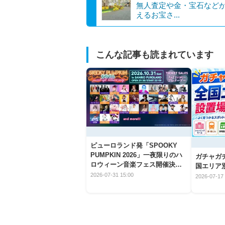
無人査定や金・宝石など
えるお宝さ...
こんな記事も読まれています
ピューロランド発「SPOOKY
PUMPKIN 2026」一夜限りのハ
ガチャガ
ロウィーン音楽フェス開催決
国エリア別
定！
2026-07-31 15:00
2026-07-17 