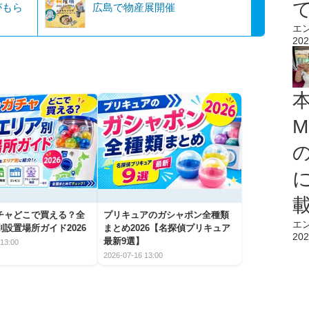
がもら
広島で物産展開催
エ
202
M
チャどこで買える？全
プリキュアのガシャポン全種類
エ
設置場所ガイド2026
まとめ2026【名探偵プリキュア
202
最新9選】
13:00
2026-07-16 13:00