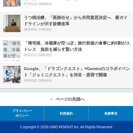
07月31日 19時00分
うつ病治療、「医師任せ」から共同意思決定へ 新ガイ
ドラインが示す診療改革
08月03日 17時25分
「帰宅後、冷蔵庫が空っぽ」旅行前後の食事に約5割がス
トレス 負担を減らす賢い方法
08月01日 20時33分
Google、「ドラゴンクエスト」×Geminiのコラボイベン
ト「ジェミニクエスト」を渋谷・原宿で開催
08月03日 18時42分
ページの先頭へ
プライバシー
利用規約
免責事項
ポリシー
Copyright © 2026 GMO INSIGHT Inc. All Rights Reserved.