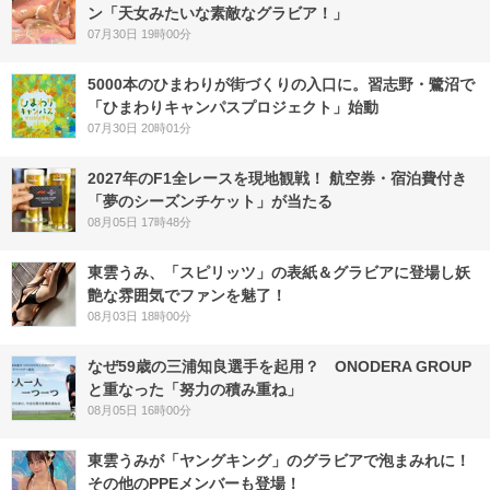
ン「天女みたいな素敵なグラビア！」
07月30日 19時00分
5000本のひまわりが街づくりの入口に。習志野・鷺沼で
「ひまわりキャンパスプロジェクト」始動
07月30日 20時01分
2027年のF1全レースを現地観戦！ 航空券・宿泊費付き
「夢のシーズンチケット」が当たる
08月05日 17時48分
東雲うみ、「スピリッツ」の表紙＆グラビアに登場し妖
艶な雰囲気でファンを魅了！
08月03日 18時00分
なぜ59歳の三浦知良選手を起用？ ONODERA GROUP
と重なった「努力の積み重ね」
08月05日 16時00分
東雲うみが「ヤングキング」のグラビアで泡まみれに！
その他のPPEメンバーも登場！