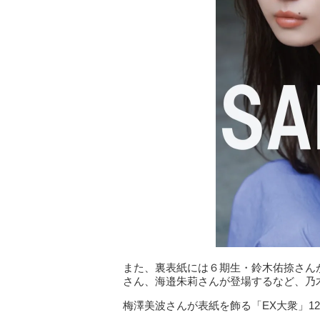
また、裏表紙には６期生・鈴木佑捺さん
さん、海邉朱莉さんが登場するなど、乃
梅澤美波さんが表紙を飾る「EX大衆」12