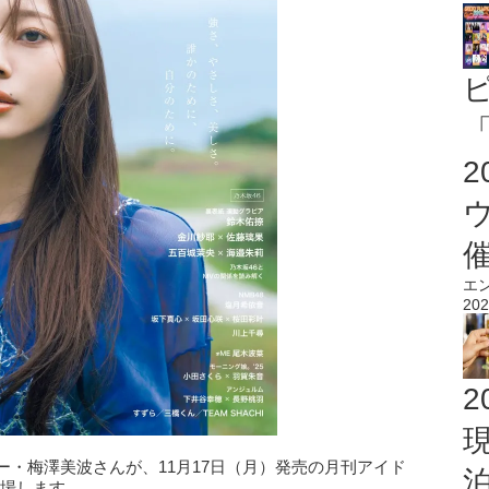
「
エ
202
2
ー・梅澤美波さんが、11月17日（月）発売の月刊アイド
登場します。