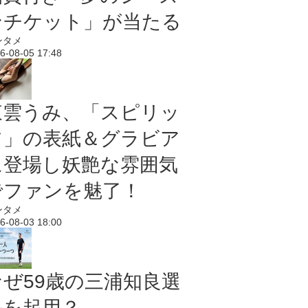
ンチケット」が当たる
ンタメ
6-08-05 17:48
東雲うみ、「スピリッ
ツ」の表紙＆グラビア
に登場し妖艶な雰囲気
でファンを魅了！
ンタメ
6-08-03 18:00
なぜ59歳の三浦知良選
手を起用？