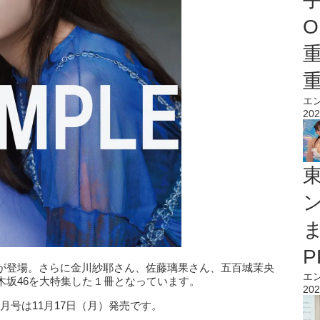
O
エ
202
が登場。さらに金川紗耶さん、佐藤璃果さん、五百城茉央
エ
木坂46を大特集した１冊となっています。
202
月号は11月17日（月）発売です。