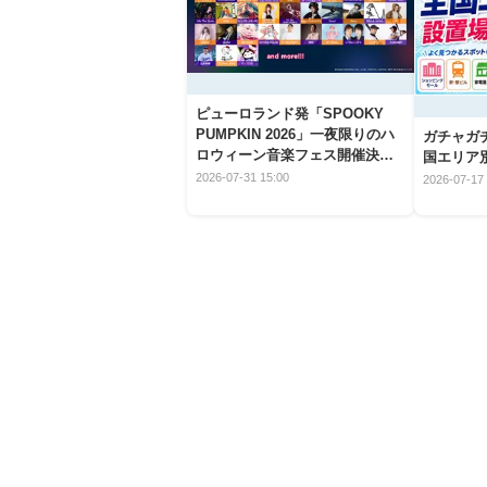
ピューロランド発「SPOOKY
PUMPKIN 2026」一夜限りのハ
ガチャガ
ロウィーン音楽フェス開催決
国エリア別
定！
2026-07-31 15:00
2026-07-17 