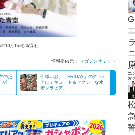
G
エ
5年10月15日) 双葉社
情報提供元：
マガジンサミット
エ
家主のた
伊織いお、「FRIDAY」のグラビ
202
』が
アにてキュート＆セクシーな水
着グラビア...