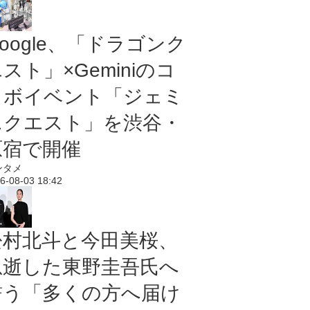
oogle、「ドラゴンク
スト」×Geminiのコ
ラボイベント「ジェミ
ニクエスト」を渋谷・
原宿で開催
ンタメ
6-08-03 18:42
松村北斗と今田美桜、
急逝した東野圭吾氏へ
誓う「多くの方へ届け