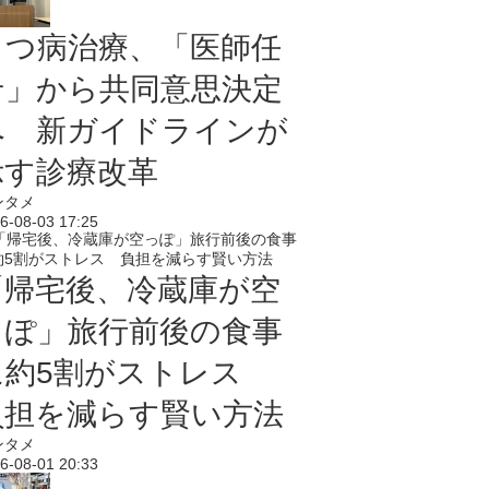
うつ病治療、「医師任
せ」から共同意思決定
へ 新ガイドラインが
示す診療改革
ンタメ
6-08-03 17:25
「帰宅後、冷蔵庫が空
っぽ」旅行前後の食事
に約5割がストレス
負担を減らす賢い方法
ンタメ
6-08-01 20:33