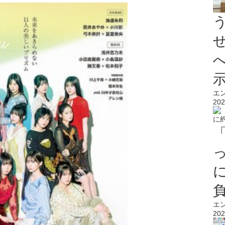
エ
202
エ
202