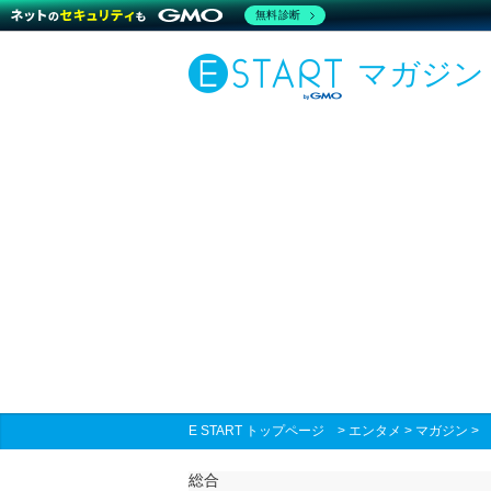
無料診断
マガジン
E START トップページ
>
エンタメ
>
マガジン
総合