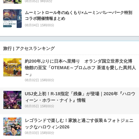
08月05日 9時00分
ムーミントロール冬のぬくもり×ムーミンバレーパーク特別
コラボ開催情報まとめ
08月04日 15時00分
旅行 | アクセスランキング
約200年ぶりに日本へ里帰り オランダ国立世界文化博
物館の至宝「OTEMAE～ブロムホフ 茶道を愛した異邦人
～」
08月02日 15時00分
USJ史上初！R-18指定「残像」が登場｜2026年『ハロウ
ィーン・ホラー・ナイト』情報
08月05日 15時00分
レゴランドで楽しむ！家族と過ごす仮装＆フォトジェニ
ックなハロウィン2026
08月03日 15時00分