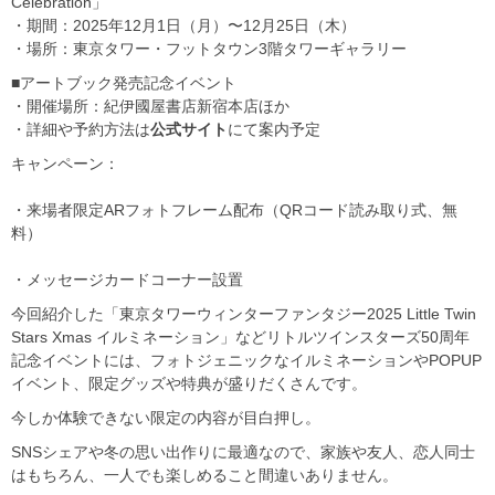
Celebration」
・期間：2025年12月1日（月）〜12月25日（木）
・場所：東京タワー・フットタウン3階タワーギャラリー
■アートブック発売記念イベント
・開催場所：紀伊國屋書店新宿本店ほか
・詳細や予約方法は
公式サイト
にて案内予定
キャンペーン：
・来場者限定ARフォトフレーム配布（QRコード読み取り式、無
料）
・メッセージカードコーナー設置
今回紹介した「東京タワーウィンターファンタジー2025 Little Twin
Stars Xmas イルミネーション」などリトルツインスターズ50周年
記念イベントには、フォトジェニックなイルミネーションやPOPUP
イベント、限定グッズや特典が盛りだくさんです。
今しか体験できない限定の内容が目白押し。
SNSシェアや冬の思い出作りに最適なので、家族や友人、恋人同士
はもちろん、一人でも楽しめること間違いありません。