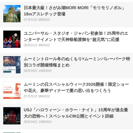
日本最大級！さがみ湖MORI MORI「モリモリノボル」
18mアスレチック登場
07月31日 9時00分
ユニバーサル・スタジオ・ジャパン初参加！25周年のエ
ンターテイメントで天神祭船渡御を“超元気”に応援
08月01日 9時00分
ムーミントロール冬のぬくもり×ムーミンバレーパーク特
別コラボ開催情報まとめ
08月04日 15時00分
ムーミンの日スペシャルウィーク2026開催！限定ショー
や花火、豪華ディナーで夏の思い出をつくろう
07月31日 9時00分
USJ「ハロウィーン・ホラー・ナイト」15周年が過去最
大の恐怖へ！スペシャルCM公開とイベント詳細
08月04日 15時00分