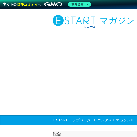
無料診断
マガジン
E START トップページ
>
エンタメ
>
マガジン
総合