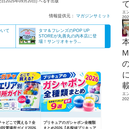
2025年09月20日) へるす出版
エ
情報提供元：
マガジンサミット
202
ついて
タマ＆フレンズのPOP UP
STOREが丸善丸の内本店に登
場！サンリオキャラ...
M
エ
202
チャどこで買える？全
プリキュアのガシャポン全種類
設置場所ガイド2026
まとめ2026【名探偵プリキュア